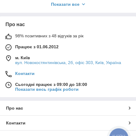
Показати все
Про нас
98% позитивних з 48 відгуків за рік
Працює з 01.06.2012
м. Київ
вул. Новокостянтинівська, 2б, офіс 303, Київ, Україна
Контакти
Fort Comunello,
двигуна відкатних воріт
Створені для побутового і промислового призначення. У
Сьогодні працює з 09:00 до 18:00
Показати весь графік роботи
цьому контексті,
Автоматика для воріт
серії Fort є по
справжньому естетичним, організованим і розумним
пропозицією.Замовлення можна зробити через сайт,
натиснувши кнопку купити або зателефонувавши за
Про нас
номером телефону 096-717-55-11, 095-452-55-11, а так само
написавши на пошту: zakaz@i-vorota.com.ua.
Контакти
Завдяки технології реалізації центральній панелі на борту
ви можете використовувати безліч функцій; наприклад,