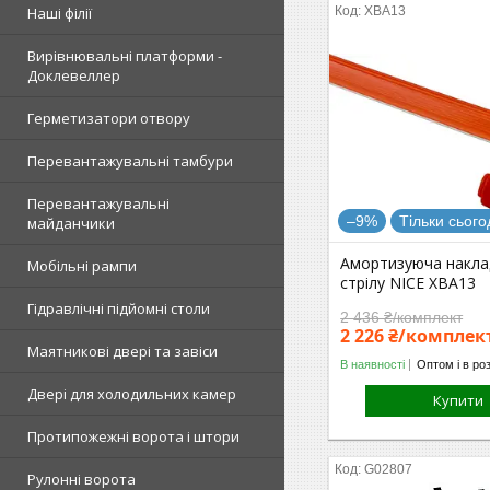
Наші філії
XBA13
Вирівнювальні платформи -
Доклевеллер
Герметизатори отвору
Перевантажувальні тамбури
Перевантажувальні
–9%
Тільки сього
майданчики
Амортизуюча накла
Мобільні рампи
стрілу NICE XBA13
Гідравлічні підйомні столи
2 436 ₴/комплект
2 226 ₴/комплек
Маятникові двері та завіси
В наявності
Оптом і в ро
Двері для холодильних камер
Купити
Протипожежні ворота і штори
G02807
Рулонні ворота