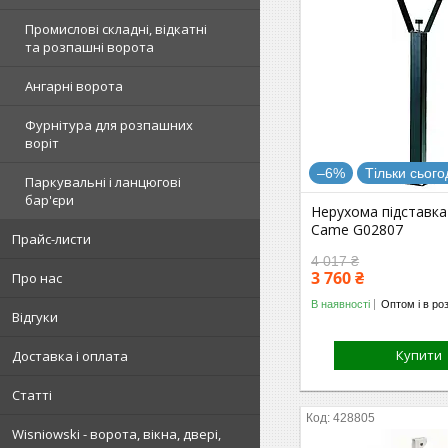
Промислові складні, відкатні
та розпашні ворота
Ангарні ворота
Фурнітура для розпашних
воріт
–6%
Тільки сього
Паркувальні і ланцюгові
бар'єри
Нерухома підставка 
Came G02807
Прайс-листи
4 017 ₴
3 760 ₴
Про нас
В наявності
Оптом і в ро
Відгуки
Купити
Доставка і оплата
Статті
428805
Wisniowski - ворота, вікна, двері,