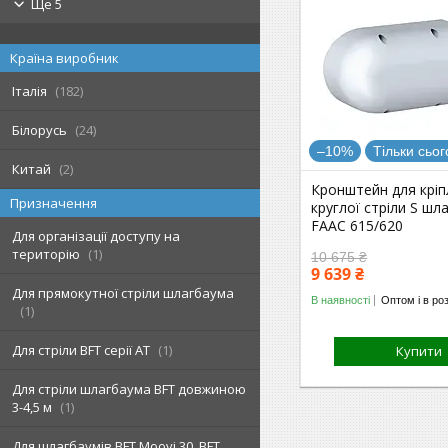
Ще 5
Країна виробник
Італія
182
Білорусь
24
–10%
Тільки сьог
Китай
2
Кронштейн для крі
Призначення
круглої стріли S шл
FAAC 615/620
Для організації доступу на
територію
1
10 675 ₴
9 639 ₴
Для прямокутної стріли шлагбаума
В наявності
Оптом і в ро
1
Для стріли BFT серії АТ
1
Купити
Для стріли шлагбаума BFT довжиною
3-4,5 м
1
Для шлагбаумів BFT Moovi 30, BFT