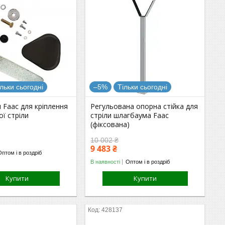
ільки сьогодні
–5%
Тільки сьогодні
 Faac для кріплення
Регульована опорна стійка для
ї стріли
стріли шлагбаума Faac
(фіксована)
10 002 ₴
9 483 ₴
Оптом і в роздріб
В наявності
Оптом і в роздріб
Купити
Купити
428137