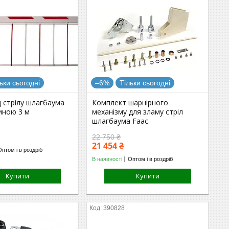
ьки сьогодні
–6%
Тільки сьогодні
 стрілу шлагбаума
Комплект шарнірного
иною 3 м
механізму для зламу стріл
шлагбаума Faac
22 750 ₴
21 454 ₴
Оптом і в роздріб
В наявності
Оптом і в роздріб
Купити
Купити
390828