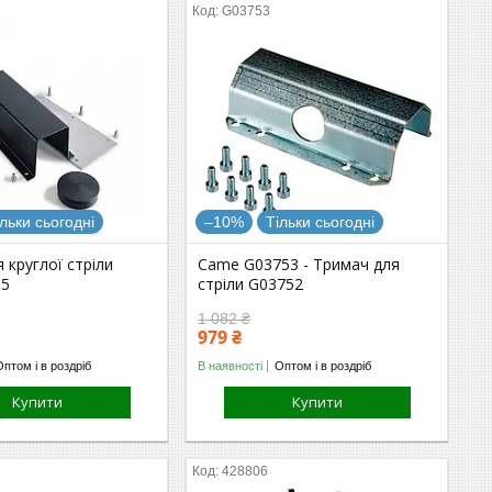
G03753
ільки сьогодні
–10%
Тільки сьогодні
 круглої стріли
Came G03753 - Тримач для
05
стріли G03752
1 082 ₴
979 ₴
Оптом і в роздріб
В наявності
Оптом і в роздріб
Купити
Купити
428806