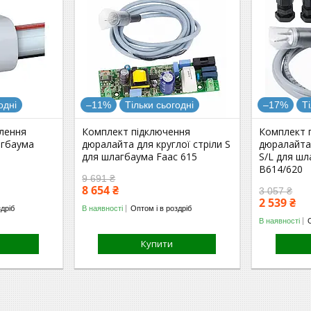
одні
–11%
Тільки сьогодні
–17%
Т
плення
Комплект підключення
Комплект 
агбаума
дюралайта для круглої стріли S
дюралайта 
для шлагбаума Faac 615
S/L для шл
B614/620
9 691 ₴
8 654 ₴
3 057 ₴
2 539 ₴
здріб
В наявності
Оптом і в роздріб
В наявності
Купити