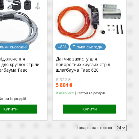
ільки сьогодні
–8%
Тільки сьогодні
підключення
Датчик захисту для
для круглої стріли
поворотних круглих стріл
агбаума Faac
шлагбаума Faac 620
6 322 ₴
5 804 ₴
В наявності
Оптом і в роздріб
Оптом і в роздріб
Купити
Купити