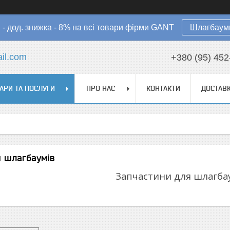
в - дод. знижка - 8% на всі товари фірми GANT
Шлагбауми
il.com
+380 (95) 452
АРИ ТА ПОСЛУГИ
ПРО НАС
КОНТАКТИ
ДОСТАВК
я шлагбаумів
Запчастини для шлагба