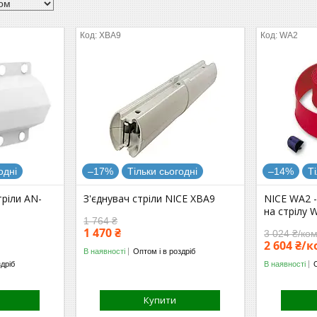
XBA9
WA2
одні
–17%
Тільки сьогодні
–14%
Т
тріли AN-
З'єднувач стріли NICE XBA9
NICE WA2 
на стрілу 
1 764 ₴
1 470 ₴
3 024 ₴/ко
2 604 ₴/
В наявності
Оптом і в роздріб
здріб
В наявності
Купити