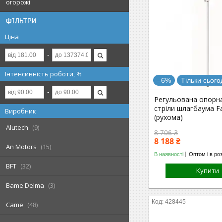
огорожі
ФІЛЬТРИ
Ціна
Інтенсивність роботи, %
–6%
Тільки сього
Регульована опорна
стріли шлагбаума F
Виробник
(рухома)
Alutech
9
8 706 ₴
8 188 ₴
An Motors
15
В наявності
Оптом і в ро
BFT
32
Купити
Bame Delma
3
428445
Came
48