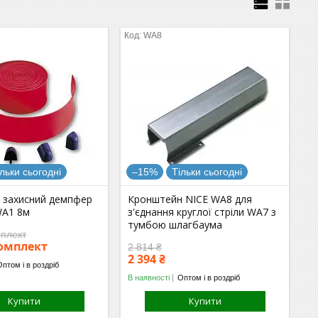
WA8
ільки сьогодні
–15%
Тільки сьогодні
- захисний демпфер
Кронштейн NICE WA8 для
WA1 8м
з'єднання круглої стріли WA7 з
тумбою шлагбаума
мплект
комплект
2 814 ₴
2 394 ₴
Оптом і в роздріб
В наявності
Оптом і в роздріб
Купити
Купити