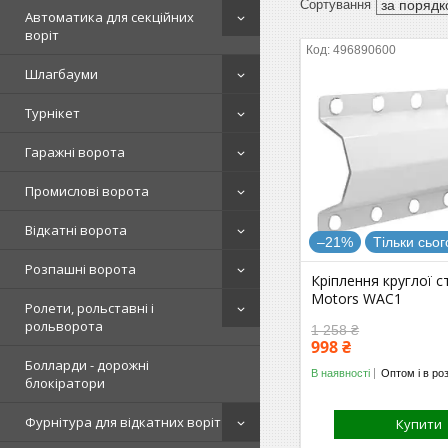
Автоматика для секційних
воріт
496890600
Шлагбауми
Турнікет
Гаражні ворота
Промислові ворота
Відкатні ворота
–21%
Тільки сьог
Розпашні ворота
Кріплення круглої с
Motors WAC1
Ролети, рольставні і
рольворота
1 258 ₴
998 ₴
Болларди - дорожні
В наявності
Оптом і в ро
блокіратори
Фурнітура для відкатних воріт
Купити