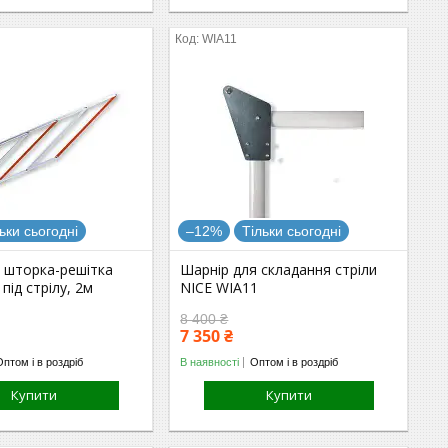
WIA11
ьки сьогодні
–12%
Тільки сьогодні
а шторка-решітка
Шарнір для складання стріли
під стрілу, 2м
NICE WIA11
8 400 ₴
7 350 ₴
Оптом і в роздріб
В наявності
Оптом і в роздріб
Купити
Купити