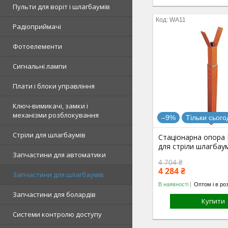
Пульти для воріт і шлагбаумів
WA11
Радіоприймачі
Фотоелементи
Сигнальні лампи
Плати і блоки управління
Ключ-вимикачі, замки і
механізми розблокування
–9%
Тільки сього
Стріли для шлагбаумів
Стаціонарна опора
для стріли шлагбау
Запчастини для автоматики
4 704 ₴
4 284 ₴
Запчастини для шлагбаумів
В наявності
Оптом і в ро
Запчастини для болардів
Купити
Системи контролю доступу