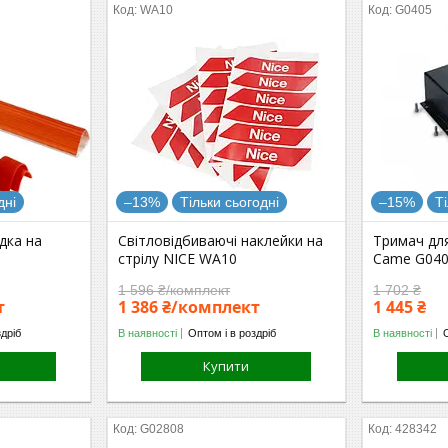
WA10
G0405
дні
–13%
Тільки сьогодні
–15%
Т
дка на
Світловідбиваючі наклейки на
Тримач для
стрілу NICE WA10
Came G04
1 596 ₴/комплект
1 702 ₴
т
1 386 ₴/комплект
1 445 ₴
здріб
В наявності
Оптом і в роздріб
В наявності
Купити
G02808
428342