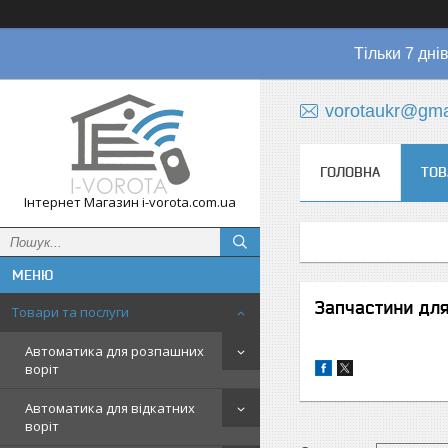
Тільки 7 дні
vorotaukr@gma
ГОЛОВНА
ТОВ
Інтернет Магазин i-vorota.com.ua
Запчастини дл
Товари та послуги
Автоматика для розпашних
воріт
Автоматика для відкатних
воріт