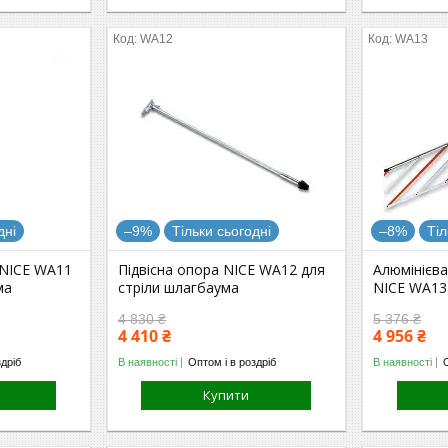
WA12
WA13
дні
–9%
Тільки сьогодні
–8%
Тіл
 NICE WA11
Підвісна опора NICE WA12 для
Алюмінієв
ма
стріли шлагбаума
NICE WA13 
4 830 ₴
5 376 ₴
4 410 ₴
4 956 ₴
здріб
В наявності
Оптом і в роздріб
В наявності
Купити