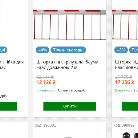
дні
–4%
Тільки сьогодні
–3%
Тіл
 стійка для
Шторка під стрілу шлагбаума
Шторка під
aac
Faac довжиною 2 м
Faac довж
12 644 ₴
17 775 ₴
12 126 ₴
17 256 ₴
В наявності
Оптом і в роздріб
В наявності
здріб
Купити
390081
390992