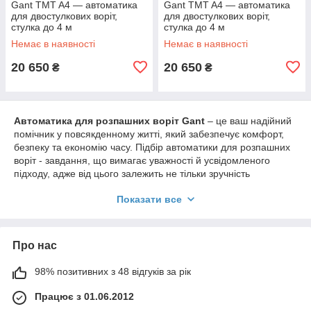
Gant TMT A4 — автоматика
Gant TMT A4 — автоматика
для двостулкових воріт,
для двостулкових воріт,
стулка до 4 м
стулка до 4 м
Немає в наявності
Немає в наявності
20 650
20 650
₴
₴
Автоматика для розпашних воріт Gant
– це ваш надійний
помічник у повсякденному житті, який забезпечує комфорт,
безпеку та економію часу. Підбір автоматики для розпашних
воріт - завдання, що вимагає уважності й усвідомленого
підходу, адже від цього залежить не тільки зручність
використання, а й довговічність усієї системи. Ми хочемо
Показати все
розповісти про те, як вибрати оптимальну автоматику для
ваших воріт, на що звернути увагу під час купівлі та чому
саме продукція
Gant
може стати найкращим вибором.
Про нас
Як вибрати автоматику для розпашних
98% позитивних з 48 відгуків за рік
воріт?
Працює з 01.06.2012
Вибір автоматики для розпашних воріт залежить від кількох