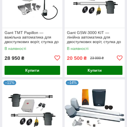
Gant TMT Papillon —
Gant GSW-3000 KIT —
важільна автоматика для
лінійна автоматика для
двостулкових воріт, стулка до
двостулкових воріт, стулка до
2,5 м
3 м
В наявності
В наявності
28 950
20 500
₴
₴
23 000 ₴
Купити
Купити
–11%
–14%