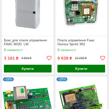
Бокс для плати управління
Плата управління Faac
FAAC MOD. LM
Genius Sprint 382
В наявності
В наявності
3 161
9 639
₴
₴
3 524 ₴
12 230 ₴
Купити
Купити
–24%
–25%