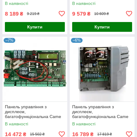
В наявності
В наявності
8 189
9 579
₴
₴
9 219 ₴
10 609 ₴
Купити
Купити
–7%
–6%
Панель управління з
Панель управління з
дисплеєм,
дисплеєм,
багатофункціональна Came
багатофункціональна Came
ZM3E
ZLJ24
В наявності
В наявності
14 472
16 789
₴
₴
15 502 ₴
17 819 ₴