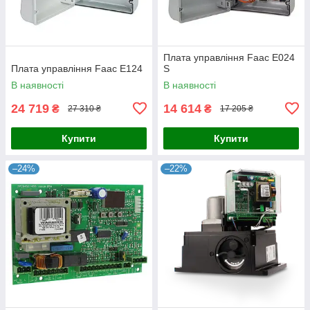
Плата управління Faac E024
Плата управління Faac E124
S
В наявності
В наявності
24 719
14 614
₴
₴
27 310 ₴
17 205 ₴
Купити
Купити
–24%
–22%