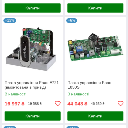
Купити
Купити
–13%
–6%
Плата управління Faac E721
Плата управління Faac
(вмонтована в привід)
E850S
В наявності
В наявності
16 997
44 048
₴
₴
19 588 ₴
46 639 ₴
Купити
Купити