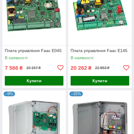
Плата управління Faac E045
Плата управління Faac E145
В наявності
В наявності
7 566
20 262
₴
₴
10 157 ₴
22 853 ₴
Купити
Купити
–9%
–15%