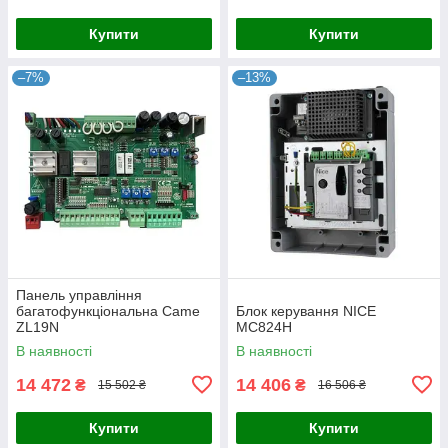
Купити
Купити
–7%
–13%
Панель управління
багатофункціональна Came
Блок керування NICE
ZL19N
MC824H
В наявності
В наявності
14 472
14 406
₴
₴
15 502 ₴
16 506 ₴
Купити
Купити