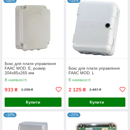
–28%
–15%
Бокс для плати управління
FAAC MOD. E, розмір
Бокс для плати управління
204x85x265 мм
FAAC MOD. L
В наявності
В наявності
933
2 125
₴
₴
1 296 ₴
2 487 ₴
Купити
Купити
–10%
–21%