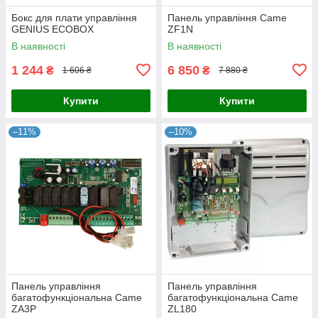
Бокс для плати управління
Панель управління Came
GENIUS ECOBOX
ZF1N
В наявності
В наявності
1 244
6 850
₴
₴
1 606 ₴
7 880 ₴
Купити
Купити
–11%
–10%
Панель управління
Панель управління
багатофункціональна Came
багатофункціональна Came
ZA3P
ZL180