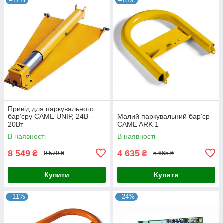
–11%
–18%
Привід для паркувального
бар'єру CAME UNIP, 24В -
Малий паркувальний бар'єр
20Вт
CAME ARK 1
В наявності
В наявності
8 549
4 635
₴
₴
9 579 ₴
5 665 ₴
Купити
Купити
–11%
–24%