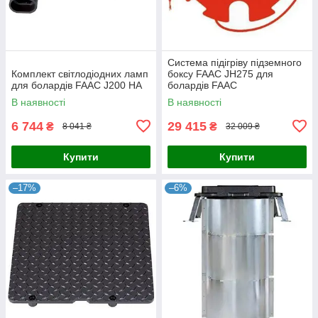
Система підігріву підземного
Комплект світлодіодних ламп
боксу FAAC JH275 для
для болардів FAAC J200 HA
болардів FAAC
В наявності
В наявності
6 744
29 415
₴
₴
8 041 ₴
32 009 ₴
Купити
Купити
–17%
–6%