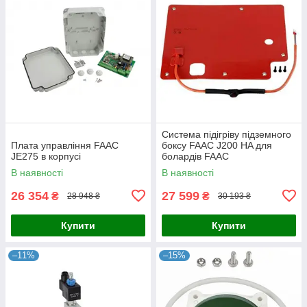
Система підігріву підземного
Плата управління FAAC
боксу FAAC J200 HA для
JE275 в корпусі
болардів FAAC
В наявності
В наявності
26 354
27 599
₴
₴
28 948 ₴
30 193 ₴
Купити
Купити
–11%
–15%