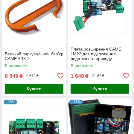
Плата розширення CAME
Великий паркувальний бар'єр
LM22 для підключення
CAME ARK 2
додаткового приводу
UNIPARK
В наявності
В наявності
8 549
1 648
₴
₴
9 579 ₴
2 163 ₴
Купити
Купити
–26%
–11%