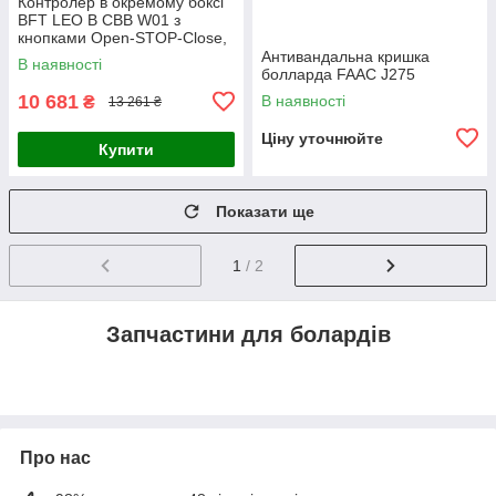
Контролер в окремому боксі
BFT LEO B CBB W01 з
кнопками Open-STOP-Close,
без приймача
Антивандальна кришка
В наявності
болларда FAAC J275
10 681
В наявності
₴
13 261 ₴
Ціну уточнюйте
Купити
Показати ще
1
/ 2
Запчастини для болардів
Про нас