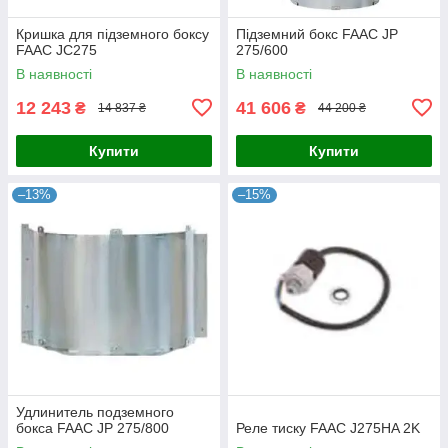
Кришка для підземного боксу
Підземний бокс FAAC JP
FAAC JC275
275/600
В наявності
В наявності
12 243
41 606
₴
₴
14 837 ₴
44 200 ₴
Купити
Купити
–13%
–15%
Удлинитель подземного
бокса FAAC JP 275/800
Реле тиску FAAC J275HA 2K