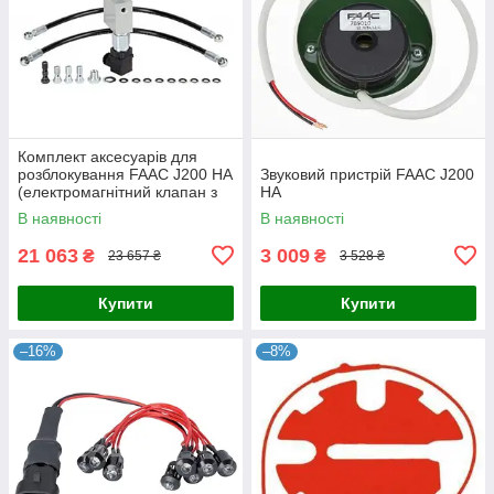
Комплект аксесуарів для
розблокування FAAC J200 HA
Звуковий пристрій FAAC J200
(електромагнітний клапан з
HA
реле тиску)
В наявності
В наявності
21 063
3 009
₴
₴
23 657 ₴
3 528 ₴
Купити
Купити
–16%
–8%