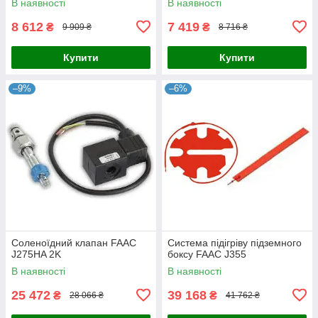
В наявності
В наявності
8 612
7 419
₴
₴
9 909 ₴
8 716 ₴
Купити
Купити
–9%
–6%
Соленоїдний клапан FAAC
Система підігріву підземного
J275HA 2K
боксу FAAC J355
В наявності
В наявності
25 472
39 168
₴
₴
28 066 ₴
41 762 ₴