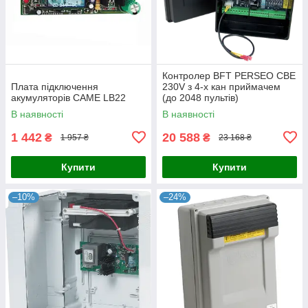
Контролер BFT PERSEO CBE
Плата підключення
230V з 4-х кан приймачем
акумуляторів CAME LB22
(до 2048 пультів)
В наявності
В наявності
1 442
20 588
₴
₴
1 957 ₴
23 168 ₴
Купити
Купити
–10%
–24%