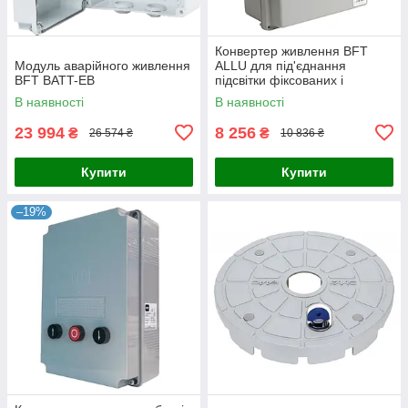
Конвертер живлення BFT
Модуль аварійного живлення
ALLU для під'єднання
BFT BATT-EB
підсвітки фіксованих і
напівавтоматичних болордів
В наявності
В наявності
23 994
8 256
₴
₴
26 574 ₴
10 836 ₴
Купити
Купити
–19%