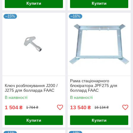
Купити
Купити
–15%
–16%
Рама стаціонарного
Ключ розблокування J200 /
блокіратора JPF275 для
J275 для болларда FAAC
боллард FAAC
В наявності
В наявності
1 504
13 540
₴
₴
1 764 ₴
16 134 ₴
Купити
Купити