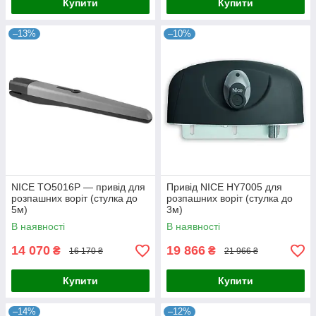
Купити
Купити
–13%
–10%
NICE TO5016P — привід для
Привід NICE HY7005 для
розпашних воріт (стулка до
розпашних воріт (стулка до
5м)
3м)
В наявності
В наявності
14 070
19 866
₴
₴
16 170 ₴
21 966 ₴
Купити
Купити
–14%
–12%