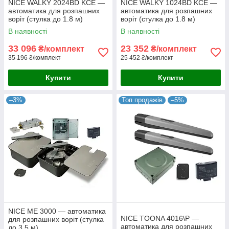
NICE WALKY 2024BD KCE —
NICE WALKY 1024BD KCE —
автоматика для розпашних
автоматика для розпашних
воріт (стулка до 1.8 м)
воріт (стулка до 1.8 м)
В наявності
В наявності
33 096
23 352
₴/комплект
₴/комплект
35 196 ₴/комплект
25 452 ₴/комплект
Купити
Купити
–3%
Топ продажів
–5%
NICE ME 3000 — автоматика
NICE TOONA 4016\P —
для розпашних воріт (стулка
автоматика для розпашних
до 3,5 м)