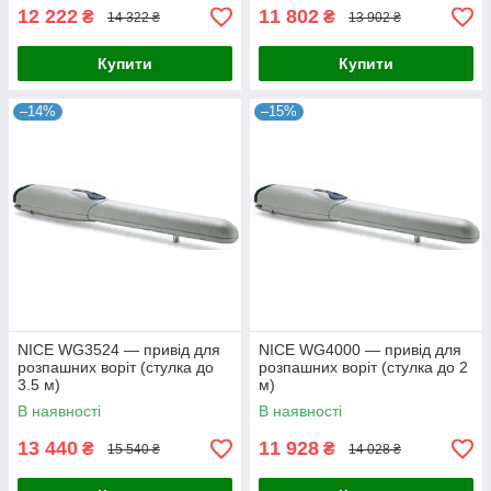
12 222
11 802
₴
₴
14 322 ₴
13 902 ₴
Купити
Купити
–14%
–15%
NICE WG3524 — привід для
NICE WG4000 — привід для
розпашних воріт (стулка до
розпашних воріт (стулка до 2
3.5 м)
м)
В наявності
В наявності
13 440
11 928
₴
₴
15 540 ₴
14 028 ₴