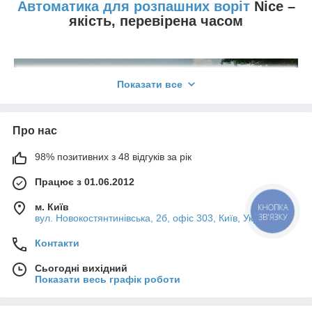
Автоматика для розпашних воріт
Nice
–
якість, перевірена часом
Показати все
Про нас
98% позитивних з 48 відгуків за рік
Працює з 01.06.2012
Нові технології постійно розвиваються, а система «розумний
будинок» поступово набирає велику популярність. Фахівці
м. Київ
КНОПКА
намагаються з допомогою установки різних автоматизованих
ЗВ'ЯЗКУ
вул. Новокостянтинівська, 2б, офіс 303, Київ, Україна
механізмів зробити життя людини набагато комфортніше.
Завдяки такому підходу підвищується рівень безпеки в
Контакти
більшості будинків.
Сьогодні вихідний
У розвинених країнах світу вже давно відмовилися від
Показати весь графік роботи
самостійної процедури відкриття і закриття дверей. Цей
процес створює безліч різних незручностей, а недосконалий
механізм не може гарантувати високий ступінь надійності.