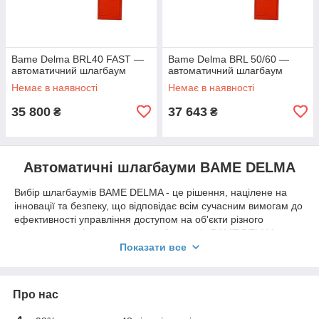
Bame Delma BRL40 FAST —
Bame Delma BRL 50/60 —
автоматичний шлагбаум
автоматичний шлагбаум
Немає в наявності
Немає в наявності
35 800
37 643
₴
₴
Автоматичні шлагбауми BAME DELMA
Вибір шлагбаумів BAME DELMA - це рішення, націлене на
інновації та безпеку, що відповідає всім сучасним вимогам до
ефективності управління доступом на об'єкти різного
призначення. Автоматичні шлагбауми від BAME DELMA
являють собою не просто технологічну досконалість, а й
Показати все
гармонійне поєднання надійності, зручності використання та
високої функціональності. Продукція BAME DELMA
спроектована таким чином, щоб максимально відповідати
Про нас
запитам як приватних власників, так і великих промислових
підприємств.