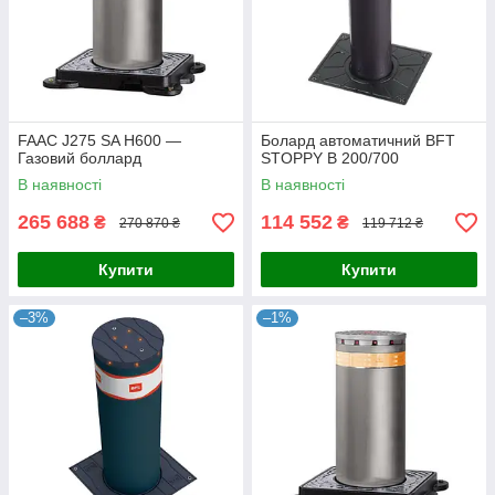
FAAC J275 SA H600 —
Болард автоматичний BFT
Газовий боллард
STOPPY B 200/700
В наявності
В наявності
265 688
114 552
₴
₴
270 870 ₴
119 712 ₴
Купити
Купити
–3%
–1%