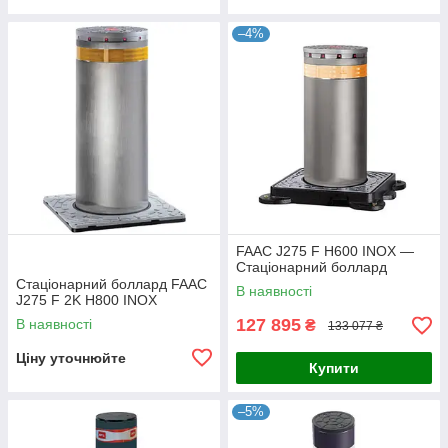
–4%
FAAC J275 F H600 INOX —
Стаціонарний боллард
Стаціонарний боллард FAAC
В наявності
J275 F 2K H800 INOX
127 895
В наявності
₴
133 077 ₴
Ціну уточнюйте
Купити
–5%