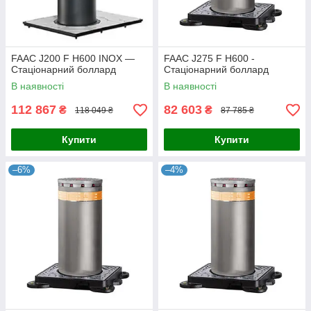
FAAC J200 F H600 INOX —
FAAC J275 F H600 -
Стаціонарний боллард
Стаціонарний боллард
В наявності
В наявності
112 867
82 603
₴
₴
118 049 ₴
87 785 ₴
Купити
Купити
–6%
–4%