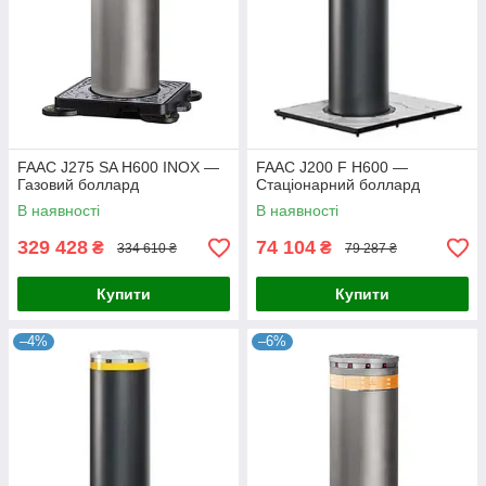
FAAC J275 SA H600 INOX —
FAAC J200 F H600 —
Газовий боллард
Стаціонарний боллард
В наявності
В наявності
329 428
74 104
₴
₴
334 610 ₴
79 287 ₴
Купити
Купити
–4%
–6%