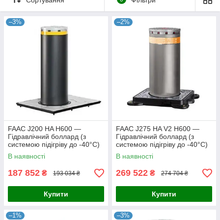
–3%
–2%
FAAC J200 HA H600 —
FAAC J275 HA V2 H600 —
Гідравлічний боллард (з
Гідравлічний боллард (з
системою підігріву до -40°C)
системою підігріву до -40°C)
В наявності
В наявності
187 852
269 522
₴
₴
193 034 ₴
274 704 ₴
Купити
Купити
–1%
–3%