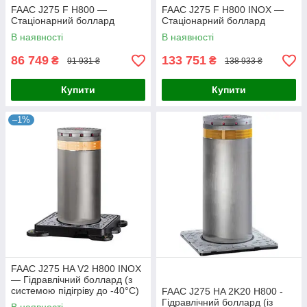
FAAC J275 F H800 —
FAAC J275 F H800 INOX —
Стаціонарний боллард
Стаціонарний боллард
В наявності
В наявності
86 749
133 751
₴
₴
91 931 ₴
138 933 ₴
Купити
Купити
–1%
FAAC J275 HA V2 H800 INOX
— Гідравлічний боллард (з
системою підігріву до -40°C)
FAAC J275 HA 2K20 H800 -
Гідравлічний боллард (із