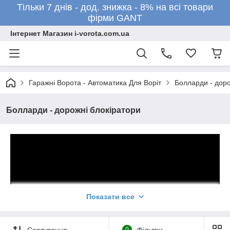
Тільки 7 днів - дод. знижка - 8% на всі товари
фірми GANT
Інтернет Магазин i-vorota.com.ua
Гаражні Ворота - Автоматика Для Воріт
Болларди - доро
Болларди - дорожні блокіратори
Показати все
Сортування
0
Фільтри