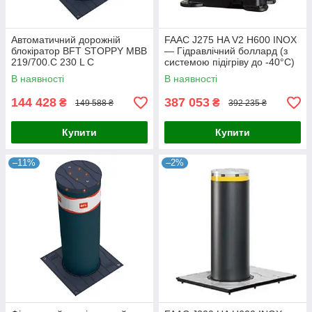
Автоматичний дорожній
FAAC J275 HA V2 H600 INOX
блокіратор BFT STOPPY MBB
— Гідравлічний боллард (з
219/700.C 230 L C
системою підігріву до -40°C)
В наявності
В наявності
144 428
387 053
₴
₴
149 588 ₴
392 235 ₴
Купити
Купити
–11%
–2%