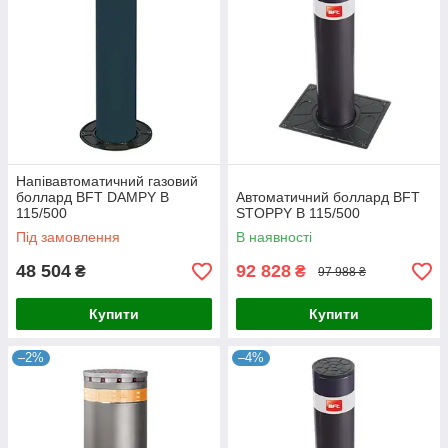
Напівавтоматичний газовий
боллард BFT DAMPY B
Автоматичний боллард BFT
115/500
STOPPY B 115/500
Під замовлення
В наявності
48 504
92 828
₴
₴
97 988 ₴
Купити
Купити
–2%
–4%