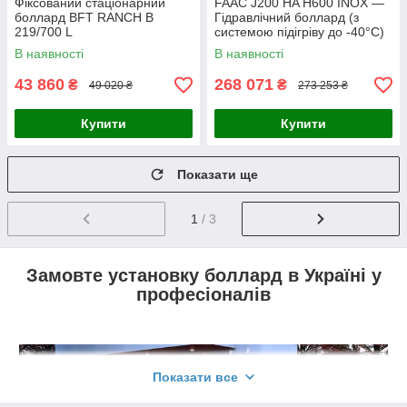
Фіксований стаціонарний
FAAC J200 HA H600 INOX —
боллард BFT RANCH B
Гідравлічний боллард (з
219/700 L
системою підігріву до -40°C)
В наявності
В наявності
43 860
268 071
₴
₴
49 020 ₴
273 253 ₴
Купити
Купити
Показати ще
1
/ 3
Замовте установку боллард в Україні у
професіоналів
Показати все