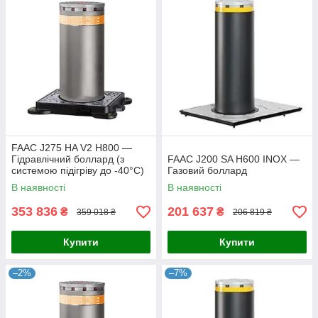
FAAC J275 HA V2 H800 —
Гідравлічний боллард (з
FAAC J200 SA H600 INOX —
системою підігріву до -40°C)
Газовий боллард
В наявності
В наявності
353 836
201 637
₴
₴
359 018 ₴
206 819 ₴
Купити
Купити
–2%
–7%