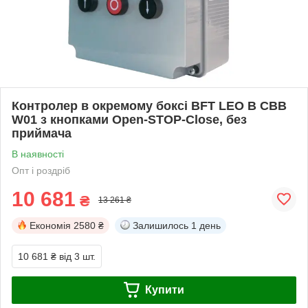
Контролер в окремому боксі BFT LEO B CBB
W01 з кнопками Open-STOP-Close, без
приймача
В наявності
Опт і роздріб
10 681
₴
13 261 ₴
Економія
2580 ₴
Залишилось
1 день
10 681 ₴
від 3 шт.
Купити