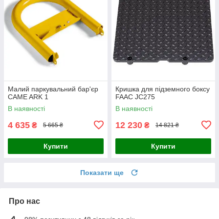
Малий паркувальний бар'єр
Кришка для підземного боксу
CAME ARK 1
FAAC JC275
В наявності
В наявності
4 635
12 230
₴
₴
5 665 ₴
14 821 ₴
Купити
Купити
Показати ще
Про нас