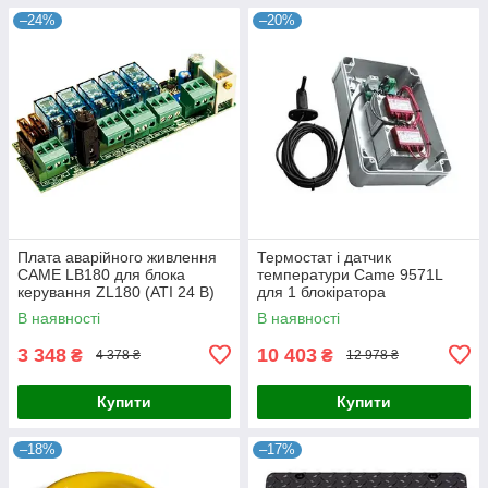
–24%
–20%
Плата аварійного живлення
Термостат і датчик
CAME LB180 для блока
температури Came 9571L
керування ZL180 (ATI 24 B)
для 1 блокіратора
В наявності
В наявності
3 348
10 403
₴
₴
4 378 ₴
12 978 ₴
Купити
Купити
–18%
–17%