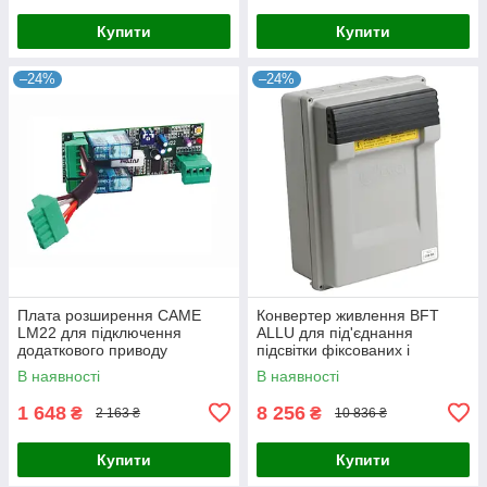
Купити
Купити
–24%
–24%
Плата розширення CAME
Конвертер живлення BFT
LM22 для підключення
ALLU для під'єднання
додаткового приводу
підсвітки фіксованих і
UNIPARK
напівавтоматичних болордів
В наявності
В наявності
1 648
8 256
₴
₴
2 163 ₴
10 836 ₴
Купити
Купити