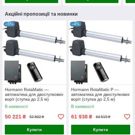
Акційні пропозиції та новинки
–5%
–4%
Hormann RotaMatic —
Hormann RotaMatic P —
автоматика для двостулкових
автоматика для двостулкових
воріт (ступка до 2,5 м)
воріт (ступка до 2,5 м)
В наявності
В наявності
50 221
61 938
₴
₴
52 802 ₴
64 519 ₴
Купити
Купити