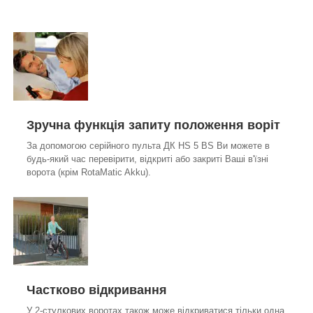
Зручна функція запиту положення воріт
За допомогою серійного пульта ДК HS 5 BS Ви можете в
будь-який час перевірити, відкриті або закриті Ваші в'їзні
ворота (крім RotaMatic Akku).
Частково відкривання
У 2-стулкових воротах також може відкриватися тільки одна