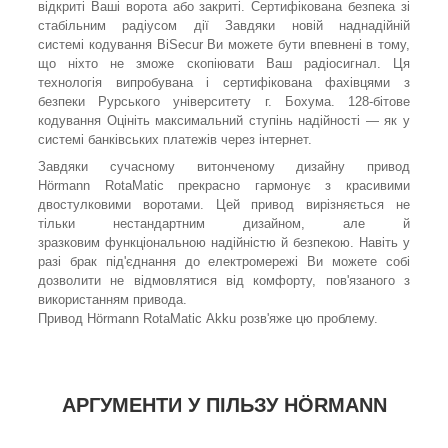
відкриті Ваші ворота або закриті. Сертифікована безпека зі
стабільним радіусом дії Завдяки новій наднадійній
системі кодування BiSecur Ви можете бути впевнені в тому,
що ніхто не зможе скопіювати Ваш радіосигнал. Ця
технологія випробувана і сертифікована фахівцями з
безпеки Рурського університету г. Бохума. 128-бітове
кодування Оцініть максимальний ступінь надійності — як у
системі банківських платежів через інтернет.
Завдяки сучасному витонченому дизайну привод
Hörmann RotaMatic прекрасно гармонує з красивими
двостулковими воротами. Цей привод вирізняється не
тільки нестандартним дизайном, але й
зразковим функціональною надійністю й безпекою. Навіть у
разі брак під'єднання до електромережі Ви можете собі
дозволити не відмовлятися від комфорту, пов'язаного з
використанням привода.
Привод Hörmann RotaMatic Akku розв'яже цю проблему.
АРГУМЕНТИ У ПІЛЬЗУ HÖRMANN