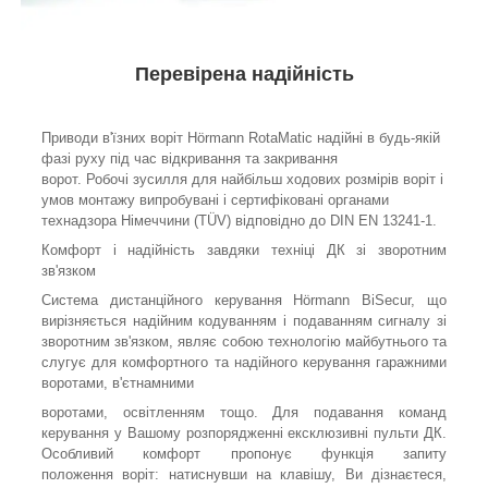
Перевірена надійність
Приводи в'їзних воріт Hörmann RotaMatic надійні в будь-якій
фазі руху під час відкривання та закривання
ворот. Робочі зусилля для найбільш ходових розмірів воріт і
умов монтажу випробувані і сертифіковані органами
технадзора Німеччини (TÜV) відповідно до DIN EN 13241-1.
Комфорт і надійність завдяки техніці ДК зі зворотним
зв'язком
Система дистанційного керування Hörmann BiSecur, що
вирізняється надійним кодуванням і подаванням сигналу зі
зворотним зв'язком, являє собою технологію майбутнього та
слугує для комфортного та надійного керування гаражними
воротами, в'єтнамними
воротами, освітленням тощо. Для подавання команд
керування у Вашому розпорядженні ексклюзивні пульти ДК.
Особливий комфорт пропонує функція запиту
положення воріт: натиснувши на клавішу, Ви дізнаєтеся,