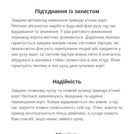
Під'єднання із захистом
Завдяки автоматиці вимкнення приводи в'їзних воріт
Hörmann абсолютно надійні в будь-якій фазі руху під час
відкривання та зачинення. У разі раптового виникнення
перешкод ворота миттєво зупиняються. Додаткова безпека
гарантується завдяки використанню світлових бар'єрів, які
безконтактно фіксують перебування людей або предметів у
зоні руху воріт. Ці світлові бар'єри можна легко й елегантно
вбудувати в запобіжні стійки і розмістити в зоні в'їзду. Вони
гарантують безпеку в зоні руху двостулкових воріт.
Надійність
Завдяки плавному пуску та плавній зупинці приводи в'їзних
воріт Hörmann забезпечують безшумне та надійне
переміщення воріт. Коміри відкриваються без ривків, а під
час закриття плавно сповільнюють свій хід. Отже, ворота та
привод експлуатуються більш дбайливо, а сусіди скажуть
Вам спасибі, якщо немає зайвого шуму.