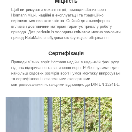
Міцність
Щоб витримувати механічні дії, приводи в'їзних воріт
Hörmann міцні, надійні в експлуатації та традиційно
вирізняються високою якістю. Стійкий до атмосферних
впливів і довговічний матеріал гарантує тривалу роботу
привода. Для регіонів із холодним кліматом можна замовити
привод RotaMatic із вбудованою функцією обігрівання.
Сертифікація
Приводи в'їзних воріт Hörmann надійні в будь-якій фазі руху
під час відкривання та зачинення воріт. Робочі зусилля для
найбільш ходових розмірів воріт і умов монтажу випробувані
та сертифіковані незалежними експертними
контрольованими інстанціями відповідно до DIN EN 13241-1.