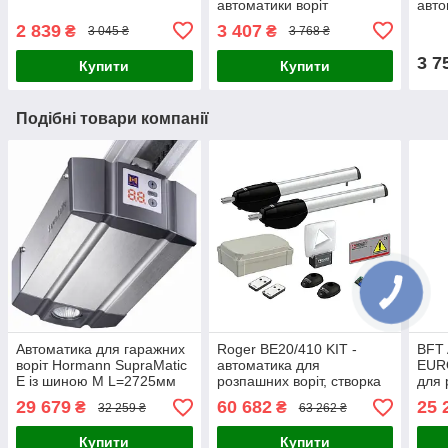
автоматики воріт
авто
2 839
3 407
₴
₴
3 045 ₴
3 768 ₴
3 7
Купити
Купити
Подібні товари компанії
Автоматика для гаражних
Roger BE20/410 KIT -
BFT
воріт Hormann SupraMatic
автоматика для
EUR
Е із шиною М L=2725мм
розпашних воріт, створка
для 
до 4 м
ство
29 679
60 682
25 
₴
₴
32 259 ₴
63 262 ₴
Купити
Купити