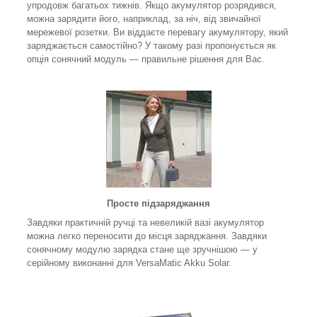
упродовж багатьох тижнів. Якщо акумулятор розрядився,
можна зарядити його, наприклад, за ніч, від звичайної
мережевої розетки. Ви віддаєте перевагу акумулятору, який
заряджається самостійно? У такому разі пропонується як
опція сонячний модуль — правильне рішення для Вас.
Просте підзаряджання
Завдяки практичній ручці та невеликій вазі акумулятор
можна легко переносити до місця заряджання. Завдяки
сонячному модулю зарядка стане ще зручнішою — у
серійному виконанні для VersaMatic Akku Solar.