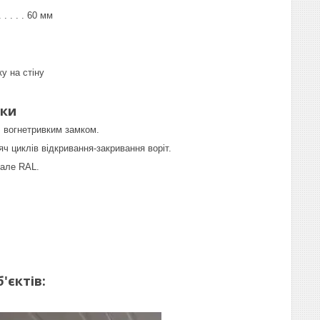
. . . . . 60 мм
у на стіну
ики
 вогнетривким замком.
ч циклів відкривання-закривання воріт.
кале RAL.
'єктів: