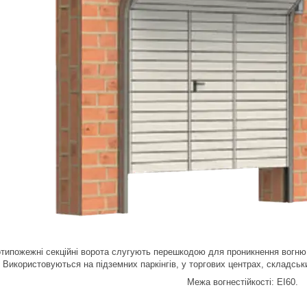
типожежні секційні ворота слугують перешкодою для проникнення вогню і
Використовуються на підземних паркінгів, у торгових центрах, складськ
Межа вогнестійкості: EI60.