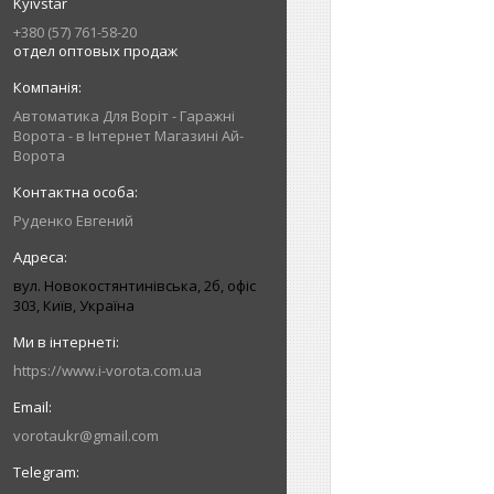
Kyivstar
+380 (57) 761-58-20
отдел оптовых продаж
Автоматика Для Воріт - Гаражні
Ворота - в Інтернет Магазині Ай-
Ворота
Руденко Евгений
вул. Новокостянтинівська, 2б, офіс
303, Київ, Україна
https://www.i-vorota.com.ua
vorotaukr@gmail.com