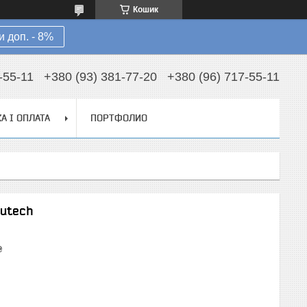
Кошик
 доп. - 8%
-55-11
+380 (93) 381-77-20
+380 (96) 717-55-11
А І ОПЛАТА
ПОРТФОЛИО
lutech
₴