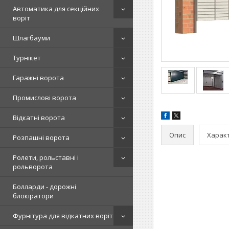
Автоматика для секційних
воріт
Шлагбауми
Турнікет
Гаражні ворота
Промислові ворота
Відкатні ворота
Опис
Харак
Розпашні ворота
Ролети, рольставні і
рольворота
Болларди - дорожні
блокіратори
Фурнітура для відкатних воріт