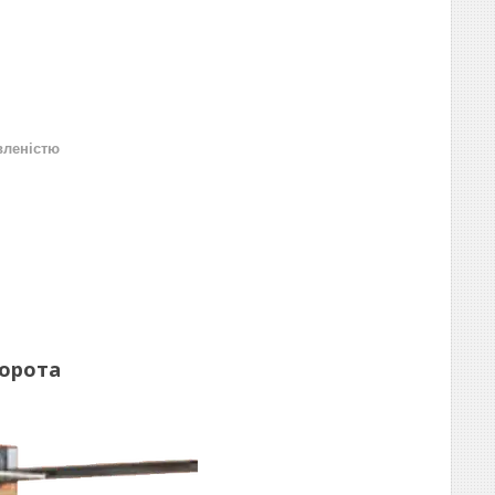
вленістю
ворота