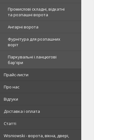
Промислові складні, відкатні
та розпашні ворота
Ангарні ворота
Фурнітура для розпашних
воріт
Паркувальні і ланцюгові
бар'єри
Прайс-листи
Про нас
Відгуки
Доставка і оплата
Статті
Wisniowski - ворота, вікна, двері,