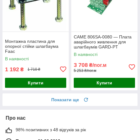
CAME 806SA-0080 — Плата
Монтажна пластина для
аварійного живлення для
опорної стійки шлагбаума
шлагбаумів GARD-PT
Faac
В наявності
В наявності
3 708
₴/пог.м
1 192
₴
1 710 ₴
5 253 ₴/пог.м
Купити
Купити
Показати ще
Про нас
98% позитивних з 48 відгуків за рік