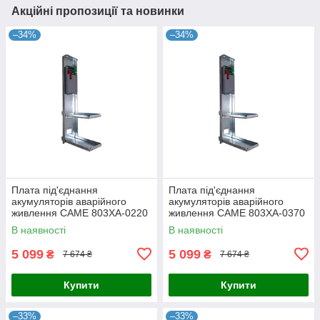
Акційні пропозиції та новинки
–34%
–34%
Плата під'єднання
Плата під'єднання
акумуляторів аварійного
акумуляторів аварійного
живлення CAME 803XA-0220
живлення CAME 803XA-0370
для шлагбауму GARD GT4
для шлагбауму GARD GT8
В наявності
В наявності
5 099
5 099
₴
₴
7 674 ₴
7 674 ₴
Купити
Купити
–33%
–33%