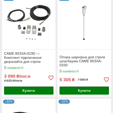
CAME 803XA-0190 —
Опора шарнірна для стріли
Комплект підключення
шлагбаума CAME 803XA-
дюралайта для стріли
0330
шлагбаума з шарнірним
В наявності
з'єднанням
В наявності
3 090
₴/пог.м
5 305
₴
7 880 ₴
4 635 ₴/пог.м
Купити
Купити
–32%
–32%