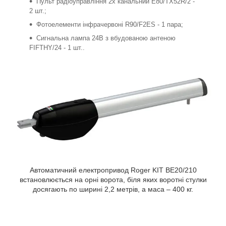
Пульт радіоуправління 2х канальний E80/TX52R/2 -
2 шт.;
Фотоелементи інфрачервоні R90/F2ES - 1 пара;
Сигнальна лампа 24В з вбудованою антеною
FIFTHY/24 - 1 шт..
Автоматичний електропривод Roger KIT BE20/210
встановлюється на орні ворота, біля яких воротні стулки
досягають по ширині 2,2 метрів, а маса – 400 кг.