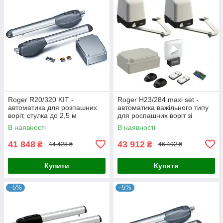
Roger R20/320 KIT -
Roger H23/284 maxi set -
автоматика для розпашних
автоматика важільного типу
воріт, стулка до 2,5 м
для роспашних воріт зі
стулкою до 2,8 м та 300 кг
В наявності
В наявності
41 848
43 912
₴
₴
44 428 ₴
46 492 ₴
Купити
Купити
–5%
–5%