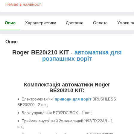
Немає в наявності
Опис
Характеристики
Доставка
Оплата
Умови п
Опис
Roger BE20/210 KIT -
автоматика для
розпашних воріт
Комплектація автоматики Roger
BE20/210 KIT:
Електромеханічні
приводи для воріт
BRUSHLESS
BE20/200 - 2 шт.;
Блок управління B70/2DC/BOX - 1 шт.;
Приймач внутрішній 2х канальний H93/RX22A/I - 1
шт.;