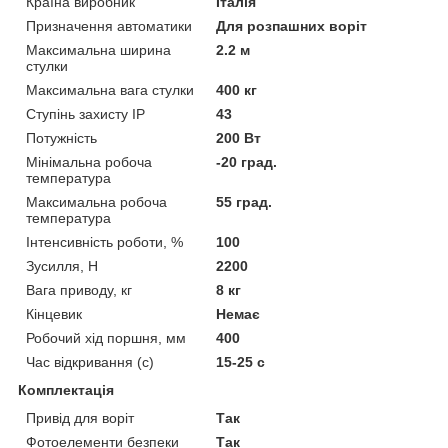
Країна виробник
Італія
Призначення автоматики
Для розпашних воріт
Максимальна ширина
2.2 м
стулки
Максимальна вага стулки
400 кг
Ступінь захисту IP
43
Потужність
200 Вт
Мінімальна робоча
-20 град.
температура
Максимальна робоча
55 град.
температура
Інтенсивність роботи, %
100
Зусилля, Н
2200
Вага приводу, кг
8 кг
Кінцевик
Немає
Робочий хід поршня, мм
400
Час відкривання (с)
15-25 с
Комплектація
Привід для воріт
Так
Фотоелементи безпеки
Так