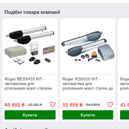
Подібні товари компанії
Roger BE20/410 KIT -
Roger R20/510 KIT -
Roge
автоматика для
автоматика для
авто
розпашних воріт, створка
розпашних воріт, стулка до
розп
до 4 м
3,5 м
2,5 
60 682
51 858
41 
₴
₴
63 262 ₴
54 438 ₴
Купити
Купити