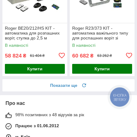
Roger BE20/212/HS KIT -
Roger R23/373 KIT -
автоматика для розпашних
автоматика важільного типу
воріт, стулка до 2,5 м
для роспашних воріт зі
стандарными важелями LT
В наявності
В наявності
302
58 824
60 682
₴
₴
61 404 ₴
63 262 ₴
Купити
Купити
Показати ще
КНОПКА
ЗВ'ЯЗКУ
Про нас
98% позитивних з 48 відгуків за рік
Працює з 01.06.2012
м. Київ