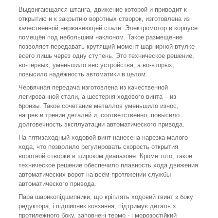
Выдвигающаяся штанга, движение которой и приводит к
открытию и к закрытию воротных створок, изготовлена из
качественной нержавеющей стали. Электромотор в корпусе
помещён под небольшим наклоном. Такое размещение
позволяет передавать крутящий момент шарнирной втулке
всего лишь через одну ступень. Это техническое решение,
во-первых, уменьшило вес устройства, а во-вторых,
повысило надёжность автоматики в целом.
Червячная передача изготовлена из качественной
легированной стали, а шестерня ходового винта – из
бронзы. Такое сочетание металлов уменьшило износ,
нагрев и трение деталей и, соответственно, повысило
долговечность эксплуатации автоматического привода.
На пятизаходный ходовой винт нанесена нарезка малого
хода, что позволило регулировать скорость открытия
воротной створки в широком диапазоне. Кроме того, такое
техническое решение обеспечило плавность хода движения
автоматических ворот на всём протяжении службы
автоматического привода.
Пара шарикопідшипники, що кріплять ходовий гвинт з боку
редуктора, і підшипник ковзання, підтримує деталь з
протилежного боку, заповнені термо - і морозостійкий