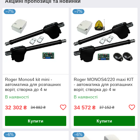
Акційні пропозиції та новинки
–7%
–7%
Roger Monos4 kit mini -
Roger MONOS4/220 maxi KIT
автоматика для розпашних
- автоматика для розпашних
воріт, створка до 4 м
воріт, створка до 4 м
В наявності
В наявності
32 302
34 572
₴
₴
34 882 ₴
37 152 ₴
Купити
Купити
–6%
–6%