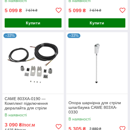
В наявності
В наявності
5 099
5 099
₴
₴
7 674 ₴
7 674 ₴
Купити
Купити
–33%
–33%
CAME 803XA-0190 —
Опора шарнірна для стріли
Комплект підключення
шлагбаума CAME 803XA-
дюралайта для стріли
0330
шлагбаума з шарнірним
В наявності
з'єднанням
В наявності
3 090
₴/пог.м
5 305
₴
7 880 ₴
4 635 ₴/пог.м