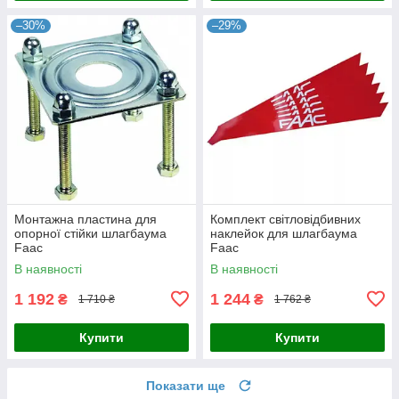
–30%
–29%
Монтажна пластина для
Комплект світловідбивних
опорної стійки шлагбаума
наклейок для шлагбаума
Faac
Faac
В наявності
В наявності
1 192
1 244
₴
₴
1 710 ₴
1 762 ₴
Купити
Купити
Показати ще