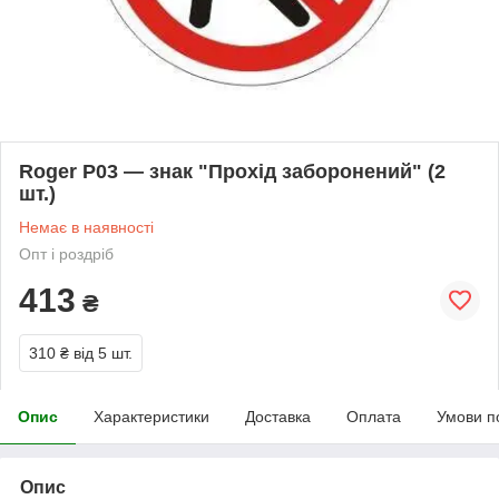
Roger Р03 — знак "Прохід заборонений" (2
шт.)
Немає в наявності
Опт і роздріб
413
₴
310 ₴
від 5 шт.
Опис
Характеристики
Доставка
Оплата
Умови п
Опис