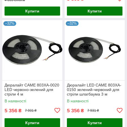
Купити
Купити
–32%
–32%
Дюралайт CAME 803XA-0020
Дюралайт LED CAME 803XA-
LED червоно-зелений для
0150 зелений-червоний для
стріли 4 м
стріли шлагбаума 3 м
В наявності
В наявності
5 356
5 356
₴
₴
7 931 ₴
7 931 ₴
Купити
Купити