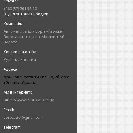
Kyivstar
+380 (57) 761-58-20
отдел оптовых продаж
Автоматика Для Воріт - Гаражні
Ворота - в Інтернет Магазині Ай-
Ворота
Руденко Евгений
вул. Новокостянтинівська, 2б, офіс
303, Київ, Україна
https://www.i-vorota.com.ua
vorotaukr@gmail.com