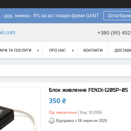
в - дод. знижка - 8% на всі товари фірми GANT
Шлагбауми
il.com
+380 (95) 452
АРИ ТА ПОСЛУГИ
ПРО НАС
КОНТАКТИ
ДОСТАВК
Блок живлення FENIX-1205P-05
350 ₴
Під замовлення
Код:
B12056
Відправка з 06 вересня 2026