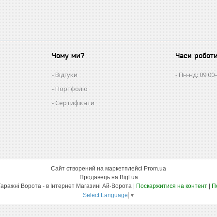
Чому ми?
Часи робот
Відгуки
Пн-нд: 09:00
Портфоліо
Сертифікати
Сайт створений на маркетплейсі
Prom.ua
Продавець на Bigl.ua
Автоматика Для Воріт - Гаражні Ворота - в Інтернет Магазині Ай-Ворота |
Поскаржитися на контент
|
П
Select Language
▼