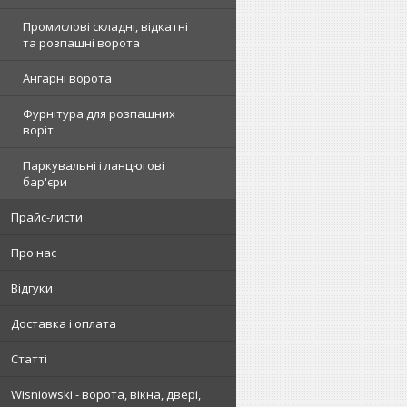
Промислові складні, відкатні
та розпашні ворота
Ангарні ворота
Фурнітура для розпашних
воріт
Паркувальні і ланцюгові
бар'єри
Прайс-листи
Про нас
Відгуки
Доставка і оплата
Статті
Wisniowski - ворота, вікна, двері,