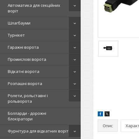
Автоматика для секційних
воріт
Шлагбауми
Турнікет
Гаражні ворота
Промислові ворота
Відкатні ворота
Розпашні ворота
Ролети, рольставні і
рольворота
Болларди - дорожні
блокіратори
Опис
Харак
Фурнітура для відкатних воріт