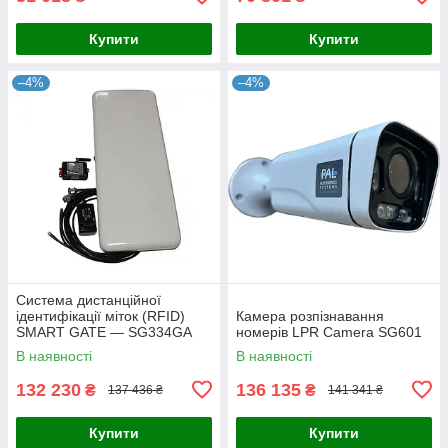
Купити
Купити
–4%
–4%
Система дистанційної
ідентифікації міток (RFID)
Камера розпізнавання
SMART GATE — SG334GA
номерів LPR Camera SG601
В наявності
В наявності
132 230
136 135
₴
₴
137 436 ₴
141 341 ₴
Купити
Купити