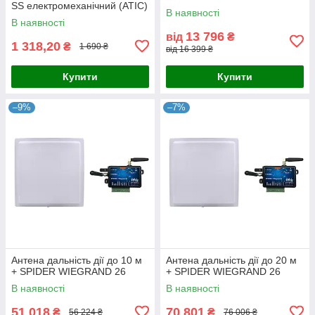
SS електромеханічний (АТІС)
В наявності
В наявності
13 796
від
₴
1 318,20
₴
1 690 ₴
від 16 399 ₴
Купити
Купити
–9%
–7%
Антена дальність дії до 10 м
Антена дальність дії до 20 м
+ SPIDER WIEGRAND 26
+ SPIDER WIEGRAND 26
В наявності
В наявності
51 018
70 801
₴
₴
56 224 ₴
76 006 ₴