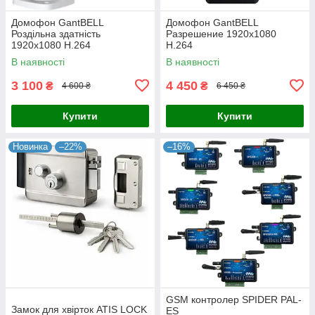
Домофон GantBELL
Домофон GantBELL
Роздільна здатність
Разрешение 1920x1080
1920x1080 H.264
H.264
В наявності
В наявності
3 100
4 450
₴
₴
4 600 ₴
6 450 ₴
Купити
Купити
Новинка
–22%
–16%
GSM контролер SPIDER PAL-
Замок для хвірток ATIS LOCK
ES