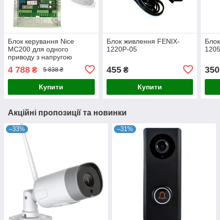
Блок керування Nice
Блок живлення FENIX-
Блок
MC200 для одного
1220P-05
120
приводу з напругою
живлення двигуна 230В і
4 788
455
350
₴
₴
5 838 ₴
потужністю до 950Вт
Купити
Купити
Акційні пропозиції та новинки
–33%
–31%