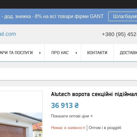
в - дод. знижка - 8% на всі товари фірми GANT
Шлагбауми
il.com
+380 (95) 452
АРИ ТА ПОСЛУГИ
ПРО НАС
КОНТАКТИ
ДОСТАВК
Alutech ворота секційні підійма
36 913 ₴
Показати оптові ціни
Немає в наявності
Оптом і в роздріб