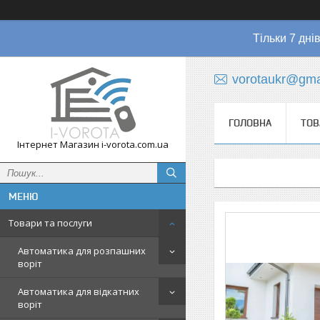
Тільки 7 дні
vorotaukr@gma
ГОЛОВНА
ТОВ
Інтернет Магазин i-vorota.com.ua
Товари та послуги
Автоматика для розпашних
воріт
Автоматика для відкатних
воріт