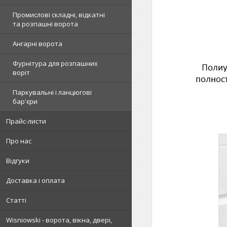
Промислові складні, відкатні
та розпашні ворота
Ангарні ворота
Фурнітура для розпашних
воріт
Паркувальні і ланцюгові
бар'єри
Прайс-листи
Про нас
Відгуки
Доставка і оплата
Статті
Wisniowski - ворота, вікна, двері,