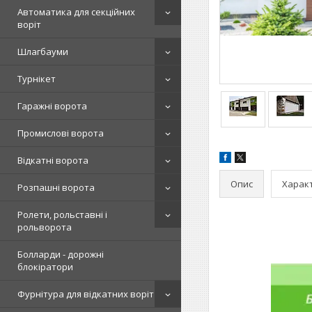
Автоматика для секційних
воріт
Шлагбауми
Турнікет
Гаражні ворота
Промислові ворота
Відкатні ворота
Опис
Харак
Розпашні ворота
Ролети, рольставні і
рольворота
Болларди - дорожні
блокіратори
Фурнітура для відкатних воріт