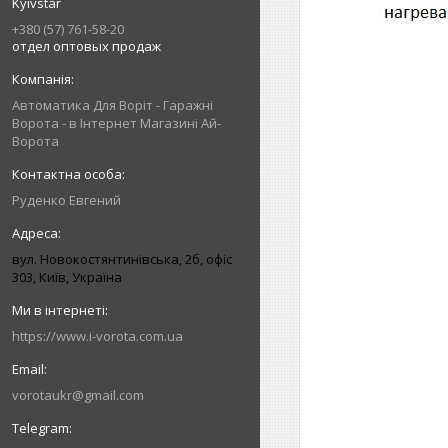
Kyivstar
+380 (57) 761-58-20
отдел оптовых продаж
Автоматика Для Воріт - Гаражні
Ворота - в Інтернет Магазині Ай-
Ворота
Руденко Евгений
вул. Новокостянтинівська, 2б, офіс
303, Київ, Україна
https://www.i-vorota.com.ua
vorotaukr@gmail.com