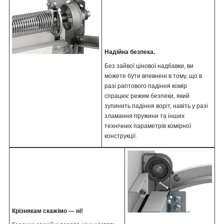
Надійна безпека.
Без зайвої цінової надбавки, ви
можете бути впевнені в тому, що в
разі раптового падіння комір
спрацює режим безпеки, який
зупинить падіння воріт, навіть у разі
зламання пружини та інших
технічних параметрів комірної
конструкції.
Крізнякам скажімо — ні!