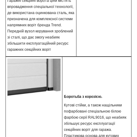
Гаражні секційні ворота ціни містять
впровадження спеціальної технології,
де використана оцинкована сталь, яка
призначена для комплексної системи
напрямних воріт бренда Trend.
Передній вузол керування зроблений
зі сталі, що дає змогу неабияк
збільшити експлуатаційний ресурс
гаражних секційних воріт
Боротьба з корозією.
Кутові стійки, а також нащільники
пофарбовані спеціальною білою
фарбою серії RAL9016, що неабияк
збільшує ресурс експлуатації
секційних воріт для гаража.
Пластикова основа для кутових