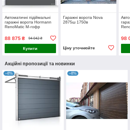
Автоматичні підіймальні
Гаражні ворота Nova
Авто
гаражні ворота Hormann
2875ш 1750в
гара
RenoMatic M-гофр
Reno
3500x2250 з приводом
3500
DuraMatic
ProM
88 875
98 
₴
94 042 ₴
Ціну уточнюйте
Купити
Акційні пропозиції та новинки
–8%
–8%