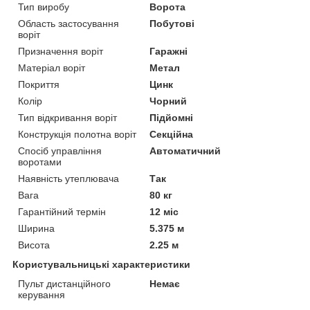
Тип виробу
Ворота
Область застосування
Побутові
воріт
Призначення воріт
Гаражні
Матеріал воріт
Метал
Покриття
Цинк
Колір
Чорний
Тип відкривання воріт
Підйомні
Конструкція полотна воріт
Секційна
Спосіб управління
Автоматичний
воротами
Наявність утеплювача
Так
Вага
80 кг
Гарантійний термін
12 міс
Ширина
5.375 м
Висота
2.25 м
Користувальницькі характеристики
Пульт дистанційного
Немає
керування