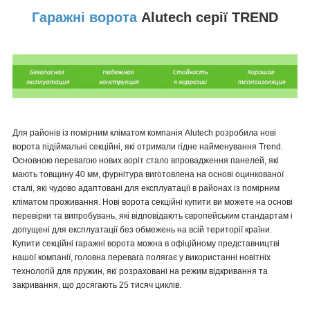
Гаражні ворота
Alutech серії TREND
Для районів із помірним кліматом компанія Alutech розробила нові
ворота підіймальні секційні, які отримали гідне найменування Trend.
Основною перевагою нових воріт стало впровадження панелей, які
мають товщину 40 мм, фурнітура виготовлена на основі оцинкованої
сталі, які чудово адаптовані для експлуатації в районах із помірним
кліматом проживання. Нові ворота секційні купити ви можете на основі
перевірки та випробувань, які відповідають європейським стандартам і
допущені для експлуатації без обмежень на всій території країни.
Купити секційні гаражні ворота можна в офіційному представництві
нашої компанії, головна перевага полягає у використанні новітніх
технологій для пружин, які розраховані на режим відкривання та
закривання, що досягають 25 тисяч циклів.