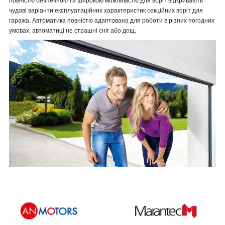
повністю безпечною та широкою можливістю для воріт відкривають
чудові варіанти експлуатаційних характеристик секційних воріт для
гаража. Автоматика повністю адаптована для роботи в різних погодних
умовах, автоматиці не страшні сніг або дощ.