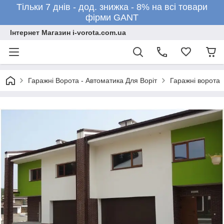
Тільки 7 днів - дод. знижка - 8% на всі товари
фірми GANT
Інтернет Магазин i-vorota.com.ua
Гаражні Ворота - Автоматика Для Воріт
Гаражні ворота