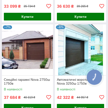
33 099
36 630
₴
₴
35 734 ₴
39 265 ₴
Купити
Купити
–7%
–6%
Секційні гаражні Nova 2750ш
Автоматичні ворота гаражні
1750в
Nova 3250ш 1750в
В наявності
В наявності
37 684
42 322
₴
₴
40 319 ₴
44 957 ₴
Купити
Купити