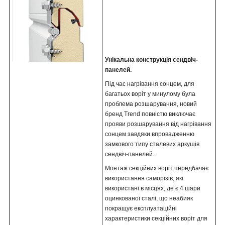
Унікальна конструкція сендвіч-
панелей.
Під час нагрівання сонцем, для
багатьох воріт у минулому була
проблема розшарування, новий
бренд Trend повністю виключає
прояви розшарування від нагрівання
сонцем завдяки впровадженню
замкового типу сталевих аркушів
сендвіч-панелей.
Монтаж секційних воріт передбачає
використання саморізів, які
використані в місцях, де є 4 шари
оцинкованої сталі, що неабияк
покращує експлуатаційні
характеристики секційних воріт для