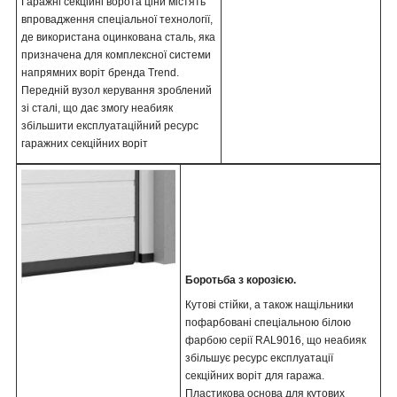
Гаражні секційні ворота ціни містять
впровадження спеціальної технології,
де використана оцинкована сталь, яка
призначена для комплексної системи
напрямних воріт бренда Trend.
Передній вузол керування зроблений
зі сталі, що дає змогу неабияк
збільшити експлуатаційний ресурс
гаражних секційних воріт
Боротьба з корозією.
Кутові стійки, а також нащільники
пофарбовані спеціальною білою
фарбою серії RAL9016, що неабияк
збільшує ресурс експлуатації
секційних воріт для гаража.
Пластикова основа для кутових