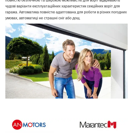
повністю безпечною та широкою можливістю для воріт відкривають
чудові варіанти експлуатаційних характеристик секційних воріт для
гаража. Автоматика повністю адаптована для роботи в різних погодних
умовах, автоматиці не страшні сніг або дощ.