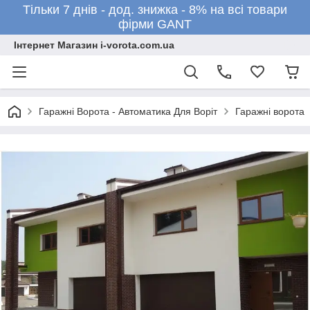
Тільки 7 днів - дод. знижка - 8% на всі товари
фірми GANT
Інтернет Магазин i-vorota.com.ua
Гаражні Ворота - Автоматика Для Воріт
Гаражні ворота