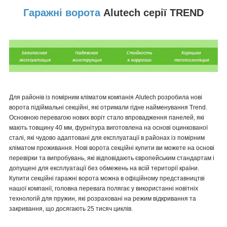
Гаражні ворота
Alutech серії TREND
Для районів із помірним кліматом компанія Alutech розробила нові
ворота підіймальні секційні, які отримали гідне найменування Trend.
Основною перевагою нових воріт стало впровадження панелей, які
мають товщину 40 мм, фурнітура виготовлена на основі оцинкованої
сталі, які чудово адаптовані для експлуатації в районах із помірним
кліматом проживання. Нові ворота секційні купити ви можете на основі
перевірки та випробувань, які відповідають європейським стандартам і
допущені для експлуатації без обмежень на всій території країни.
Купити секційні гаражні ворота можна в офіційному представництві
нашої компанії, головна перевага полягає у використанні новітніх
технологій для пружин, які розраховані на режим відкривання та
закривання, що досягають 25 тисяч циклів.