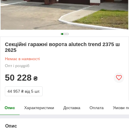
Секційні гаражні ворота alutech trend 2375 ш
2625
Немає в наявності
Опт і роздріб
50 228
₴
44 957 ₴
від 5 шт.
Опис
Характеристики
Доставка
Оплата
Умови п
Опис