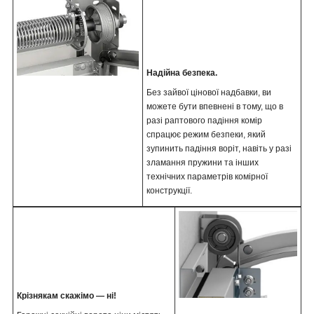
Надійна безпека.
Без зайвої цінової надбавки, ви
можете бути впевнені в тому, що в
разі раптового падіння комір
спрацює режим безпеки, який
зупинить падіння воріт, навіть у разі
зламання пружини та інших
технічних параметрів комірної
конструкції.
Крізнякам скажімо — ні!