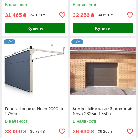
В наявності
В наявності
31 465
32 256
₴
₴
34 100 ₴
34 891 ₴
Купити
Купити
–7%
–7%
Гаражні ворота Nova 2000 ш
Комір підіймальний гаражний
1750в
Nova 2625ш 1750в
В наявності
В наявності
33 099
36 630
₴
₴
35 734 ₴
39 265 ₴