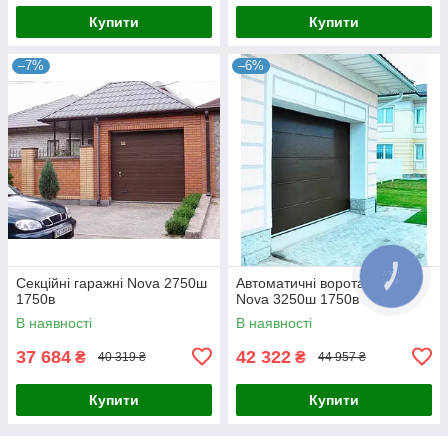
Купити
Купити
–7%
–6%
Секційні гаражні Nova 2750ш
Автоматичні ворота гаражні
1750в
Nova 3250ш 1750в
В наявності
В наявності
37 684
42 322
₴
₴
40 319 ₴
44 957 ₴
Купити
Купити