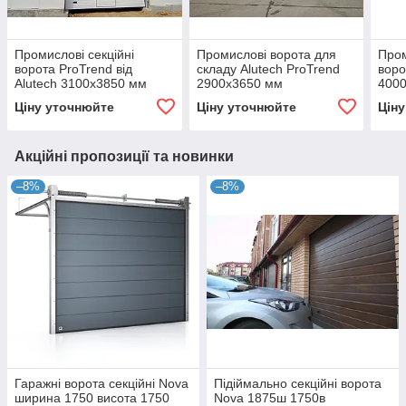
Промислові секційні
Промислові ворота для
Пром
ворота ProTrend від
складу Alutech ProTrend
воро
Alutech 3100х3850 мм
2900х3650 мм
400
Ціну уточнюйте
Ціну уточнюйте
Цін
Акційні пропозиції та новинки
–8%
–8%
Гаражні ворота секційні Nova
Підіймально секційні ворота
ширина 1750 висота 1750
Nova 1875ш 1750в