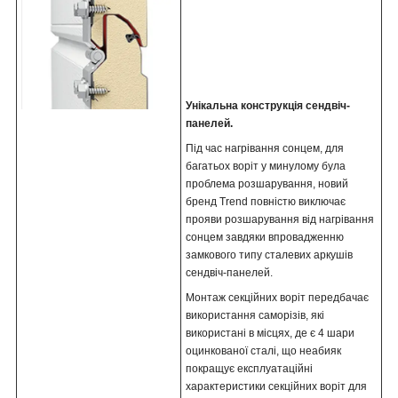
Унікальна конструкція сендвіч-
панелей.
Під час нагрівання сонцем, для
багатьох воріт у минулому була
проблема розшарування, новий
бренд Trend повністю виключає
прояви розшарування від нагрівання
сонцем завдяки впровадженню
замкового типу сталевих аркушів
сендвіч-панелей.
Монтаж секційних воріт передбачає
використання саморізів, які
використані в місцях, де є 4 шари
оцинкованої сталі, що неабияк
покращує експлуатаційні
характеристики секційних воріт для