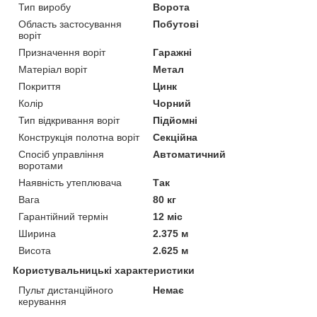
Тип виробу
Ворота
Область застосування
Побутові
воріт
Призначення воріт
Гаражні
Матеріал воріт
Метал
Покриття
Цинк
Колір
Чорний
Тип відкривання воріт
Підйомні
Конструкція полотна воріт
Секційна
Спосіб управління
Автоматичний
воротами
Наявність утеплювача
Так
Вага
80 кг
Гарантійний термін
12 міс
Ширина
2.375 м
Висота
2.625 м
Користувальницькі характеристики
Пульт дистанційного
Немає
керування