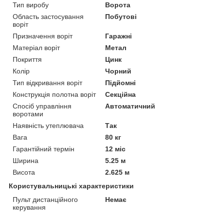
Тип виробу
Ворота
Область застосування
Побутові
воріт
Призначення воріт
Гаражні
Матеріал воріт
Метал
Покриття
Цинк
Колір
Чорний
Тип відкривання воріт
Підйомні
Конструкція полотна воріт
Секційна
Спосіб управління
Автоматичний
воротами
Наявність утеплювача
Так
Вага
80 кг
Гарантійний термін
12 міс
Ширина
5.25 м
Висота
2.625 м
Користувальницькі характеристики
Пульт дистанційного
Немає
керування