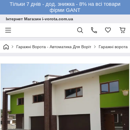
Тільки 7 днів - дод. знижка - 8% на всі товари
фірми GANT
Інтернет Магазин i-vorota.com.ua
Гаражні Ворота - Автоматика Для Воріт
Гаражні ворота