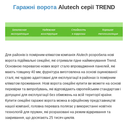
Гаражні ворота
Alutech серії TREND
Для районів із помірним кліматом компанія Alutech розробила нові
ворота підіймальні секційні, які отримали гідне найменування Trend.
Основною перевагою нових воріт стало впровадження панелей, які
мають товщину 40 мм, фурнітура виготовлена на основі оцинкованої
сталі, які чудово адаптовані для експлуатації в районах із помірним
кліматом проживання. Нові ворота секційні купити ви можете на основі
перевірки та випробувань, які відповідають європейським стандартам і
допущені для експлуатації без обмежень на всій території країни.
Купити секційні гаражні ворота можна в офіційному представництві
нашої компанії, головна перевага полягає у використанні новітніх
технологій для пружин, які розраховані на режим відкривання та
закривання, що досягають 25 тисяч циклів.