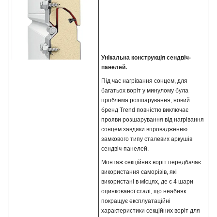
Унікальна конструкція сендвіч-
панелей.
Під час нагрівання сонцем, для
багатьох воріт у минулому була
проблема розшарування, новий
бренд Trend повністю виключає
прояви розшарування від нагрівання
сонцем завдяки впровадженню
замкового типу сталевих аркушів
сендвіч-панелей.
Монтаж секційних воріт передбачає
використання саморізів, які
використані в місцях, де є 4 шари
оцинкованої сталі, що неабияк
покращує експлуатаційні
характеристики секційних воріт для