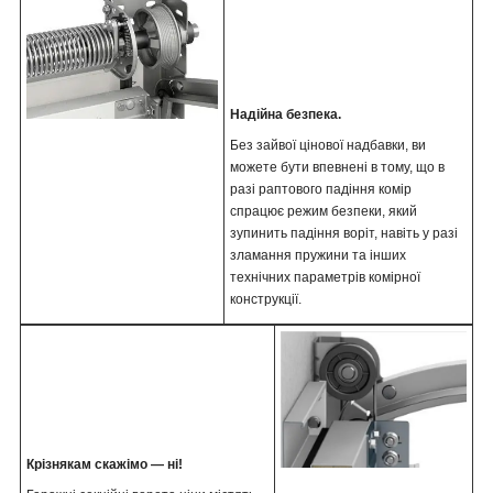
Надійна безпека.
Без зайвої цінової надбавки, ви
можете бути впевнені в тому, що в
разі раптового падіння комір
спрацює режим безпеки, який
зупинить падіння воріт, навіть у разі
зламання пружини та інших
технічних параметрів комірної
конструкції.
Крізнякам скажімо — ні!