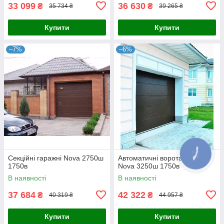
33 099
36 630
₴
₴
35 734 ₴
39 265 ₴
Купити
Купити
–7%
–6%
Секційні гаражні Nova 2750ш
Автоматичні ворота гаражні
1750в
Nova 3250ш 1750в
В наявності
В наявності
37 684
42 322
₴
₴
40 319 ₴
44 957 ₴
Купити
Купити