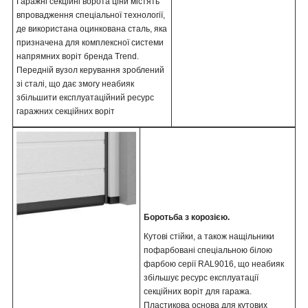
Гаражні секційні ворота ціни містять
впровадження спеціальної технології,
де використана оцинкована сталь, яка
призначена для комплексної системи
напрямних воріт бренда Trend.
Передній вузол керування зроблений
зі сталі, що дає змогу неабияк
збільшити експлуатаційний ресурс
гаражних секційних воріт
Боротьба з корозією.
Кутові стійки, а також нащільники
пофарбовані спеціальною білою
фарбою серії RAL9016, що неабияк
збільшує ресурс експлуатації
секційних воріт для гаража.
Пластикова основа для кутових