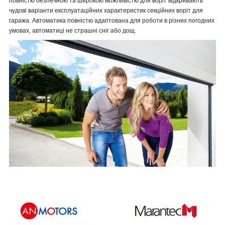
повністю безпечною та широкою можливістю для воріт відкривають
чудові варіанти експлуатаційних характеристик секційних воріт для
гаража. Автоматика повністю адаптована для роботи в різних погодних
умовах, автоматиці не страшні сніг або дощ.