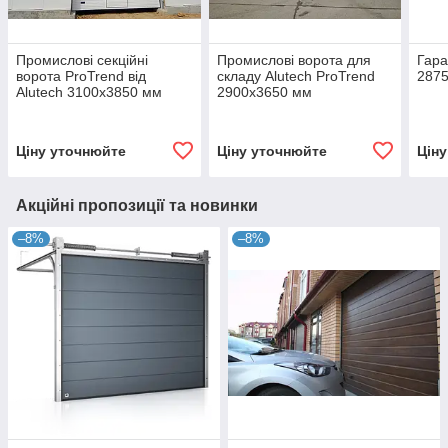
Промислові секційні
Промислові ворота для
Гара
ворота ProTrend від
складу Alutech ProTrend
287
Alutech 3100х3850 мм
2900х3650 мм
Ціну уточнюйте
Ціну уточнюйте
Цін
Акційні пропозиції та новинки
–8%
–8%