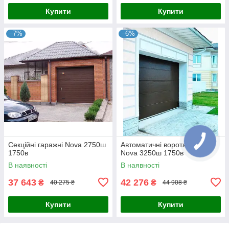
Купити
Купити
–7%
–6%
Секційні гаражні Nova 2750ш
Автоматичні ворота гаражні
1750в
Nova 3250ш 1750в
В наявності
В наявності
37 643
42 276
₴
₴
40 275 ₴
44 908 ₴
Купити
Купити