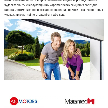
повністю безпечною та широкою можливістю для воріт відкривають
чудові варіанти експлуатаційних характеристик секційних воріт для
гаража. Автоматика повністю адаптована для роботи в різних погодних
умовах, автоматиці не страшні сніг або дощ.