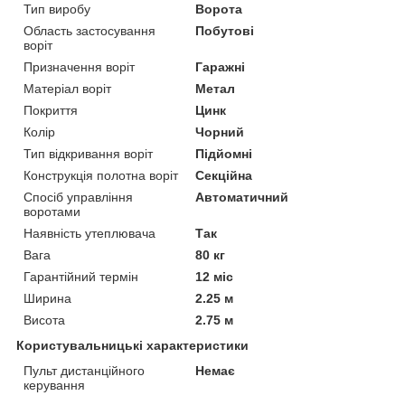
Тип виробу
Ворота
Область застосування
Побутові
воріт
Призначення воріт
Гаражні
Матеріал воріт
Метал
Покриття
Цинк
Колір
Чорний
Тип відкривання воріт
Підйомні
Конструкція полотна воріт
Секційна
Спосіб управління
Автоматичний
воротами
Наявність утеплювача
Так
Вага
80 кг
Гарантійний термін
12 міс
Ширина
2.25 м
Висота
2.75 м
Користувальницькі характеристики
Пульт дистанційного
Немає
керування