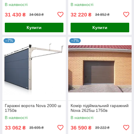
В наявності
В наявності
31 430
32 220
₴
₴
34 063 ₴
34 852 ₴
Купити
Купити
–7%
–7%
Гаражні ворота Nova 2000 ш
Комір підіймальний гаражний
1750в
Nova 2625ш 1750в
В наявності
В наявності
33 062
36 590
₴
₴
35 695 ₴
39 222 ₴