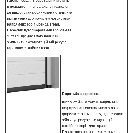
Гаражні секційні ворота ціни містять
впровадження спеціальної технології,
де використана оцинкована сталь, яка
призначена для комплексної системи
напрямних воріт бренда Trend.
Передній вузол керування зроблений
зі сталі, що дає змогу неабияк
збільшити експлуатаційний ресурс
гаражних секційних воріт
Боротьба з корозією.
Кутові стійки, а також нащільники
пофарбовані спеціальною білою
фарбою серії RAL9016, що неабияк
збільшує ресурс експлуатації
секційних воріт для гаража.
Пластикова основа для кутових