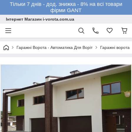
Тільки 7 днів - дод. знижка - 8% на всі товари
фірми GANT
Інтернет Магазин i-vorota.com.ua
Гаражні Ворота - Автоматика Для Воріт
Гаражні ворота