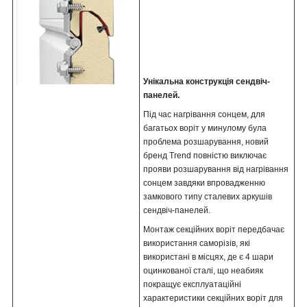
Унікальна конструкція сендвіч-
панелей.
Під час нагрівання сонцем, для
багатьох воріт у минулому була
проблема розшарування, новий
бренд Trend повністю виключає
прояви розшарування від нагрівання
сонцем завдяки впровадженню
замкового типу сталевих аркушів
сендвіч-панелей.
Монтаж секційних воріт передбачає
використання саморізів, які
використані в місцях, де є 4 шари
оцинкованої сталі, що неабияк
покращує експлуатаційні
характеристики секційних воріт для