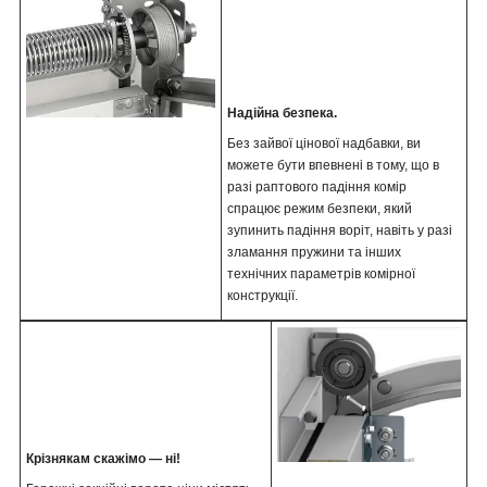
Надійна безпека.
Без зайвої цінової надбавки, ви
можете бути впевнені в тому, що в
разі раптового падіння комір
спрацює режим безпеки, який
зупинить падіння воріт, навіть у разі
зламання пружини та інших
технічних параметрів комірної
конструкції.
Крізнякам скажімо — ні!