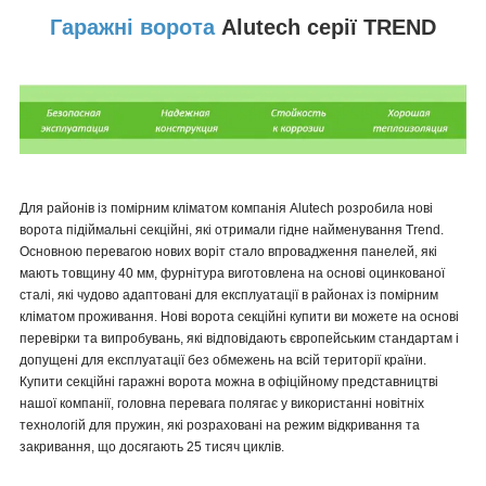
Гаражні ворота
Alutech серії TREND
Для районів із помірним кліматом компанія Alutech розробила нові
ворота підіймальні секційні, які отримали гідне найменування Trend.
Основною перевагою нових воріт стало впровадження панелей, які
мають товщину 40 мм, фурнітура виготовлена на основі оцинкованої
сталі, які чудово адаптовані для експлуатації в районах із помірним
кліматом проживання. Нові ворота секційні купити ви можете на основі
перевірки та випробувань, які відповідають європейським стандартам і
допущені для експлуатації без обмежень на всій території країни.
Купити секційні гаражні ворота можна в офіційному представництві
нашої компанії, головна перевага полягає у використанні новітніх
технологій для пружин, які розраховані на режим відкривання та
закривання, що досягають 25 тисяч циклів.