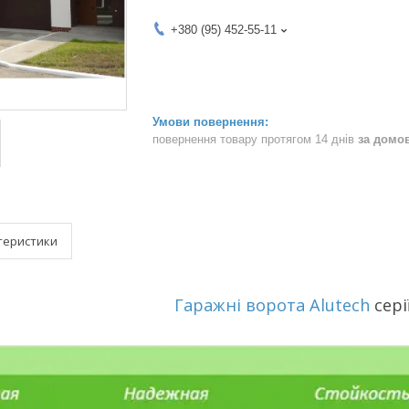
+380 (95) 452-55-11
повернення товару протягом 14 днів
за домо
теристики
Гаражні ворота
Alutech
сері