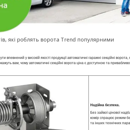
тів, які роблять ворота Trend популярними
ти впевнений у високій якості продукції автоматичні гаражні секційні ворота, 
окажуть вам, чому автоматичні секційні ворота ціна є доступною та приваблив
Надійна безпека.
Без зайвої цінової надб
комір спрацює режим без
та інших технічних пара