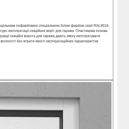
 нащільники пофарбовані спеціальною білою фарбою серії RAL9016,
сурс експлуатації секційних воріт для гаража. Пластикова основа
трукції секційні ворота для гаража дають змогу експлуатувати
 вологості без втрати якості експлуатаційних характеристик