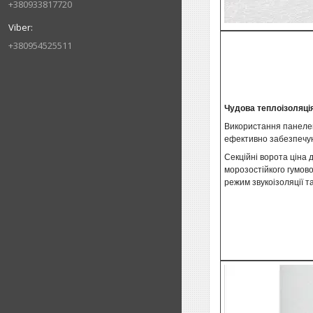
+380933817720
+380954525511
Чудова теплоізоляція
Використання панелей
ефективно забезпечую
Секційні ворота ціна
морозостійкого гумов
режим звукоізоляції т