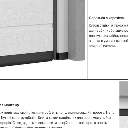
Боротьба з корозією.
Кутові стійки, а також
що неабияк збільшує ре
для кутових стійок конс
ворота в умовах високої
комірної системи
ля монтажу.
х воріт має свої плюси, які роблять популярним секційні ворота Trend
 Кутові конструкційні стійки, а також нащільник для воріт можуть без
проріз. Отже, вдається встановити секційні гаражні ворота навіть