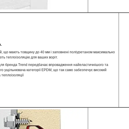
.
, що мають товщину до 40 мм і заповнені поліуретаном максимально
ть теплоізоляцію для ваших воріт.
 для бренда Trend передбачає впровадження найеластичнішого та
ого ущільнювача категорії EPDM, що так само забезпечує високий
а теплоізоляції