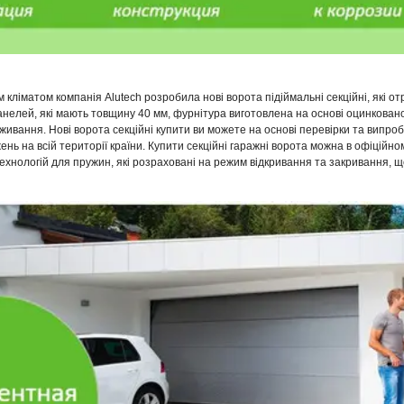
м кліматом компанія Alutech розробила нові ворота підіймальні секційні, які
елей, які мають товщину 40 мм, фурнітура виготовлена на основі оцинкованої 
ивання. Нові ворота секційні купити ви можете на основі перевірки та випроб
ень на всій території країни. Купити секційні гаражні ворота можна в офіційно
технологій для пружин, які розраховані на режим відкривання та закривання, щ