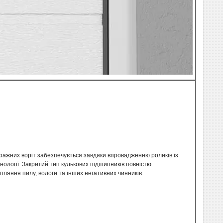
ажних воріт забезпечується завдяки впровадженню роликів із
нології. Закритий тип кулькових підшипників повністю
яння пилу, вологи та інших негативних чинників.