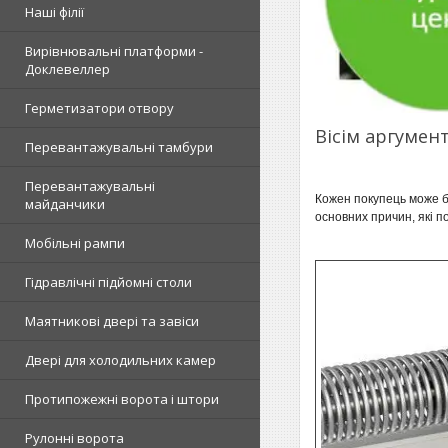
Наші філії
Вирівнювальні платформи -
Доклевеллер
Герметизатори отвору
Вісім аргумен
Перевантажувальні тамбури
Перевантажувальні
Кожен покупець може бу
майданчики
основних причин, які п
Мобільні рампи
Гідравлічні підйомні столи
Маятникові двері та завіси
Двері для холодильних камер
Протипожежні ворота і штори
Рулонні ворота