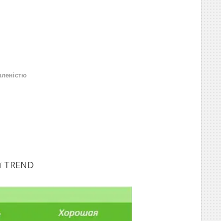
вленістю
ї TREND