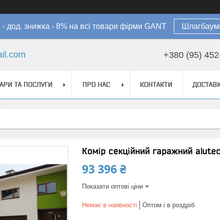
в - дод. знижка - 8% на всі товари фірми GANT
Шлагбауми
il.com
+380 (95) 452
АРИ ТА ПОСЛУГИ
ПРО НАС
КОНТАКТИ
ДОСТАВК
Комір секційний гаражний alute
93 396 ₴
Показати оптові ціни
Немає в наявності
Оптом і в роздріб