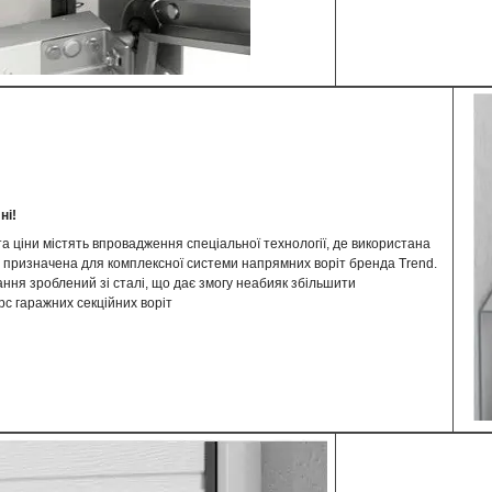
ні!
та ціни містять впровадження спеціальної технології, де використана
а призначена для комплексної системи напрямних воріт бренда Trend.
ння зроблений зі сталі, що дає змогу неабияк збільшити
с гаражних секційних воріт