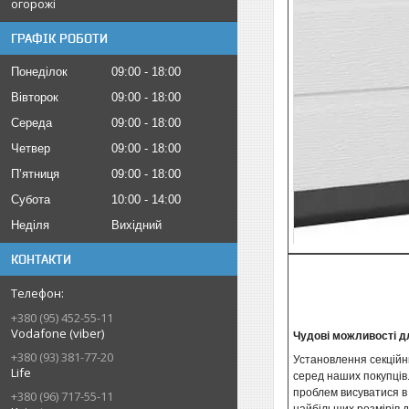
огорожі
ГРАФІК РОБОТИ
Понеділок
09:00
18:00
Вівторок
09:00
18:00
Середа
09:00
18:00
Четвер
09:00
18:00
Пʼятниця
09:00
18:00
Субота
10:00
14:00
Неділя
Вихідний
КОНТАКТИ
+380 (95) 452-55-11
Vodafone (viber)
Чудові можливості д
+380 (93) 381-77-20
Установлення секційни
Life
серед наших покупців.
проблем висуватися в 
+380 (96) 717-55-11