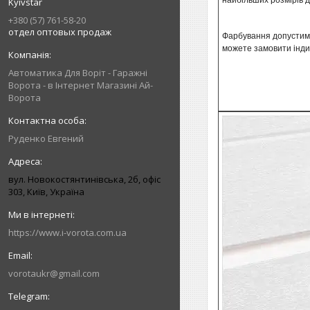
найбільших розмірів д
Kyivstar
+380 (57) 761-58-20
отдел оптовых продаж
Фарбування допустиме,
можете замовити інди
Автоматика Для Воріт - Гаражні
Ворота - в Інтернет Магазині Ай-
Ворота
Руденко Евгений
вул. Новокостянтинівська, 2б, офіс
303, Київ, Україна
https://www.i-vorota.com.ua
vorotaukr@gmail.com