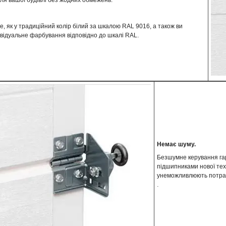
ля вашої будівлі без жодних обмежень.
 як у традиційний колір білий за шкалою RAL 9016, а також ви
.
відуальне фарбування відповідно до шкалі RAL
Немає шуму.
Безшумне керування гар
підшипниками нової тех
унеможливлюють потрапл
.