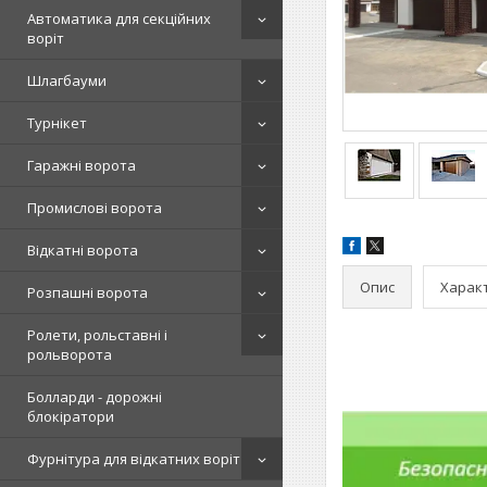
Автоматика для секційних
воріт
Шлагбауми
Турнікет
Гаражні ворота
Промислові ворота
Відкатні ворота
Опис
Харак
Розпашні ворота
Ролети, рольставні і
рольворота
Болларди - дорожні
блокіратори
Фурнітура для відкатних воріт