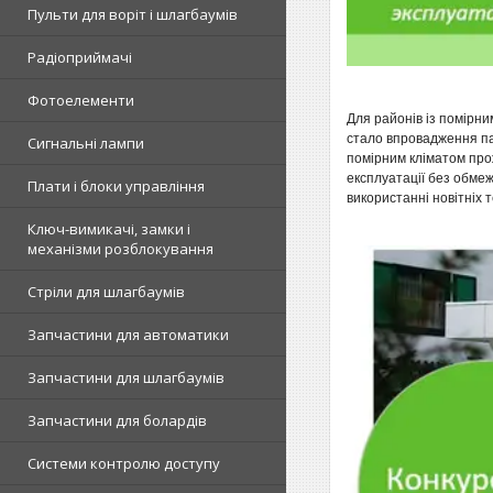
Пульти для воріт і шлагбаумів
Радіоприймачі
Фотоелементи
Для районів із помірни
стало впровадження пан
Сигнальні лампи
помірним кліматом прож
експлуатації без обмеж
Плати і блоки управління
використанні новітніх 
Ключ-вимикачі, замки і
механізми розблокування
Стріли для шлагбаумів
Запчастини для автоматики
Запчастини для шлагбаумів
Запчастини для болардів
Системи контролю доступу