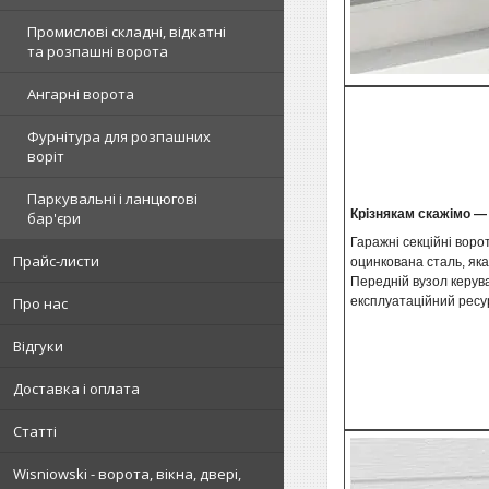
Промислові складні, відкатні
та розпашні ворота
Ангарні ворота
Фурнітура для розпашних
воріт
Паркувальні і ланцюгові
Крізнякам скажімо — 
бар'єри
Гаражні секційні воро
Прайс-листи
оцинкована сталь, як
Передній вузол керува
Про нас
експлуатаційний ресур
Відгуки
Доставка і оплата
Статті
Wisniowski - ворота, вікна, двері,