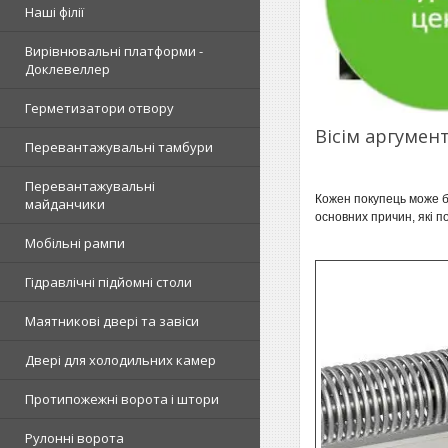
Наші філії
Вирівнювальні платформи -
Доклевеллер
Герметизатори отвору
Вісім аргумен
Перевантажувальні тамбури
Перевантажувальні
Кожен покупець може бу
майданчики
основних причин, які п
Мобільні рампи
Гідравлічні підйомні столи
Маятникові двері та завіси
Двері для холодильних камер
Протипожежні ворота і штори
Рулонні ворота