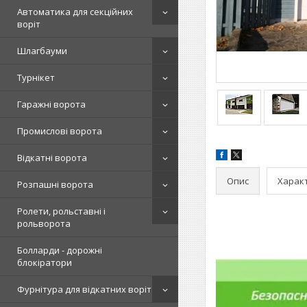
Автоматика для секційних
воріт
Шлагбауми
Турнікет
Гаражні ворота
Промислові ворота
Відкатні ворота
Опис
Харак
Розпашні ворота
Ролети, рольставні і
рольворота
Болларди - дорожні
блокіратори
Фурнітура для відкатних воріт