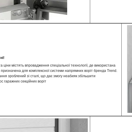
ні!
та ціни містять впровадження спеціальної технології, де використана
а призначена для комплексної системи напрямних воріт бренда Trend.
ння зроблений зі сталі, що дає змогу неабияк збільшити
с гаражних секційних воріт