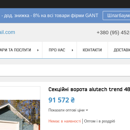
в - дод. знижка - 8% на всі товари фірми GANT
Шлагбауми
il.com
+380 (95) 452
АРИ ТА ПОСЛУГИ
ПРО НАС
КОНТАКТИ
ДОСТАВК
Секційні ворота alutech trend 4
91 572 ₴
Показати оптові ціни
Немає в наявності
Оптом і в роздріб