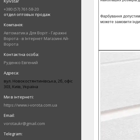
найбільших розмірів д
Kyivstar
+380 (57) 761-58-20
отдел оптовых продаж
Фарбування допустиме,
можете замовити інди
Автоматика Для Воріт - Гаражні
Ворота - в Інтернет Магазині Ай-
Ворота
Руденко Евгений
вул. Новокостянтинівська, 2б, офіс
303, Київ, Україна
https://www.i-vorota.com.ua
vorotaukr@gmail.com