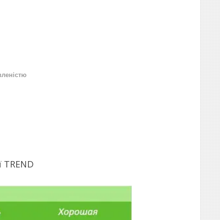
вленістю
ї TREND