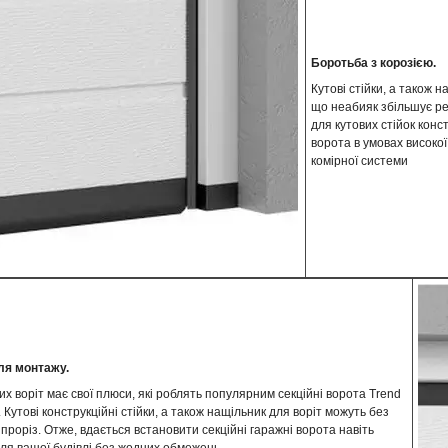
Боротьба з корозією.
Кутові стійки, а також
що неабияк збільшує ре
для кутових стійок конс
ворота в умовах високої
комірної системи
ля монтажу.
х воріт має свої плюси, які роблять популярним секційні ворота Trend
 Кутові конструкційні стійки, а також нащільник для воріт можуть без
проріз. Отже, вдається встановити секційні гаражні ворота навіть