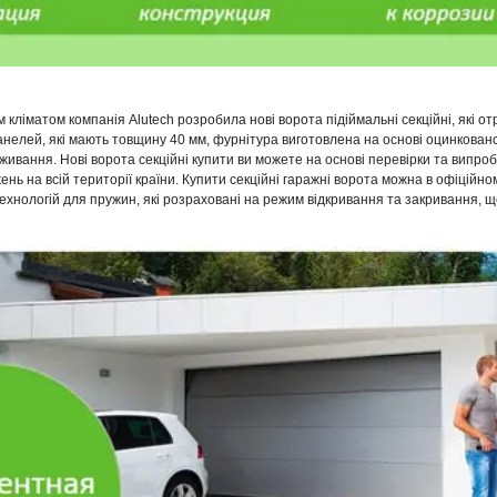
м кліматом компанія Alutech розробила нові ворота підіймальні секційні, які
елей, які мають товщину 40 мм, фурнітура виготовлена на основі оцинкованої 
ивання. Нові ворота секційні купити ви можете на основі перевірки та випроб
ень на всій території країни. Купити секційні гаражні ворота можна в офіційно
технологій для пружин, які розраховані на режим відкривання та закривання, щ