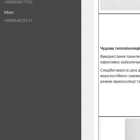
+380933817720
+380954525511
Чудова теплоізоляція
Використання панелей
ефективно забезпечую
Секційні ворота ціна
морозостійкого гумов
режим звукоізоляції т