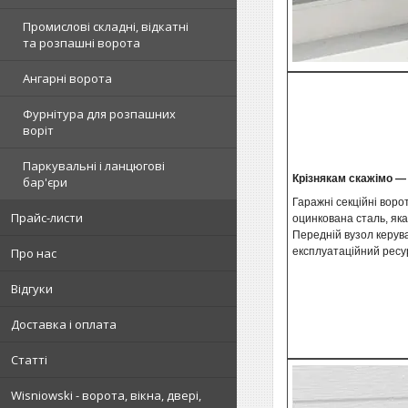
Промислові складні, відкатні
та розпашні ворота
Ангарні ворота
Фурнітура для розпашних
воріт
Паркувальні і ланцюгові
Крізнякам скажімо — 
бар'єри
Гаражні секційні воро
Прайс-листи
оцинкована сталь, як
Передній вузол керува
Про нас
експлуатаційний ресур
Відгуки
Доставка і оплата
Статті
Wisniowski - ворота, вікна, двері,