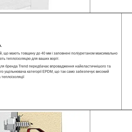
.
, що мають товщину до 40 мм і заповнені поліуретаном максимально
ть теплоізоляцію для ваших воріт.
 для бренда Trend передбачає впровадження найеластичнішого та
ого ущільнювача категорії EPDM, що так само забезпечує високий
а теплоізоляції