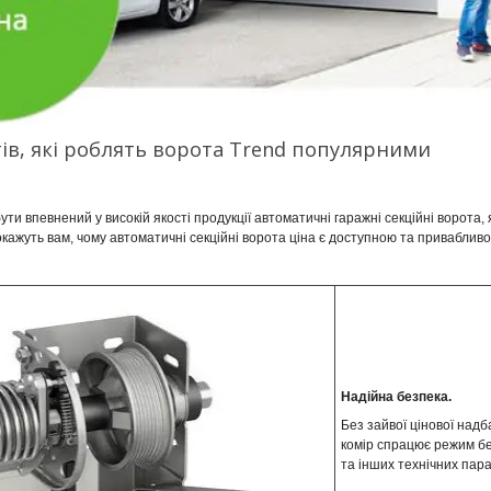
тів, які роблять ворота Trend популярними
ти впевнений у високій якості продукції автоматичні гаражні секційні ворота, 
окажуть вам, чому автоматичні секційні ворота ціна є доступною та приваблив
Надійна безпека.
Без зайвої цінової надб
комір спрацює режим без
та інших технічних пара