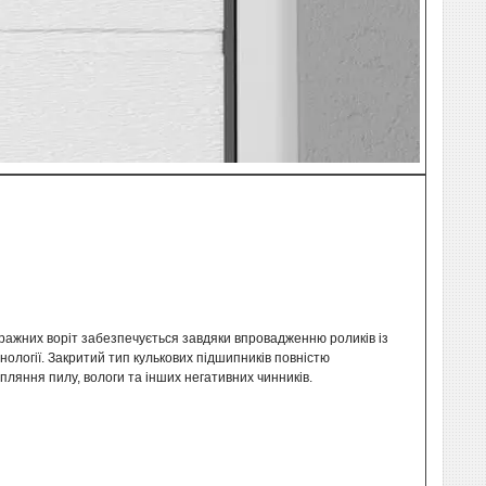
ажних воріт забезпечується завдяки впровадженню роликів із
нології. Закритий тип кулькових підшипників повністю
яння пилу, вологи та інших негативних чинників.