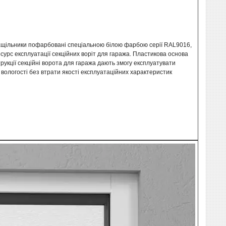
 нащільники пофарбовані спеціальною білою фарбою серії RAL9016,
сурс експлуатації секційних воріт для гаража. Пластикова основа
трукції секційні ворота для гаража дають змогу експлуатувати
 вологості без втрати якості експлуатаційних характеристик