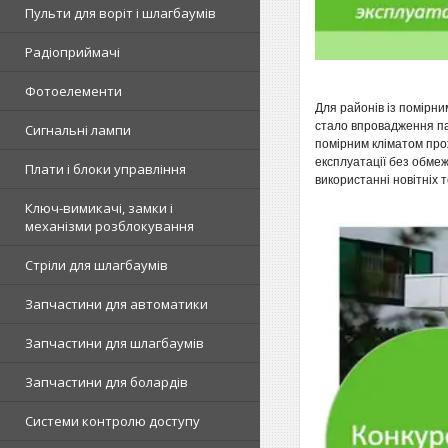
Пульти для воріт і шлагбаумів
Радіоприймачі
Фотоелементи
Для районів із помірни
стало впровадження пан
Сигнальні лампи
помірним кліматом прож
експлуатації без обмеж
Плати і блоки управління
використанні новітніх 
Ключ-вимикачі, замки і
механізми розблокування
Стріли для шлагбаумів
Запчастини для автоматики
Запчастини для шлагбаумів
Запчастини для болардів
Системи контролю доступу