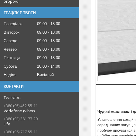
огорожі
ГРАФІК РОБОТИ
Понеділок
09:00
18:00
Вівторок
09:00
18:00
Середа
09:00
18:00
Четвер
09:00
18:00
Пʼятниця
09:00
18:00
Субота
10:00
14:00
Неділя
Вихідний
КОНТАКТИ
+380 (95) 452-55-11
Vodafone (viber)
Чудові можливості д
+380 (93) 381-77-20
Установлення секційни
Life
серед наших покупців.
проблем висуватися в 
+380 (96) 717-55-11