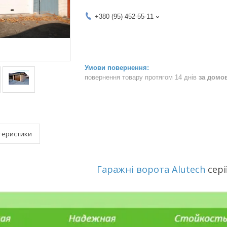
+380 (95) 452-55-11
повернення товару протягом 14 днів
за домо
теристики
Гаражні ворота
Alutech
сері