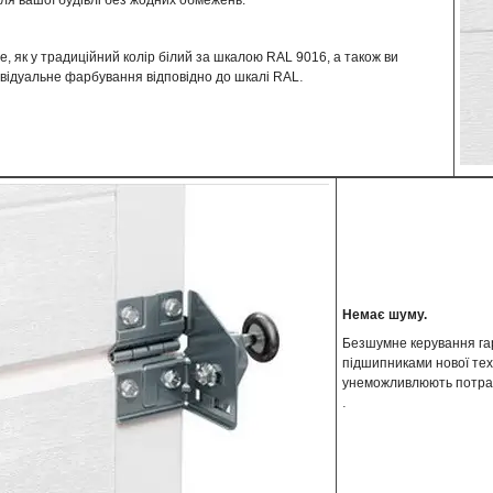
ля вашої будівлі без жодних обмежень.
 як у традиційний колір білий за шкалою RAL 9016, а також ви
.
відуальне фарбування відповідно до шкалі RAL
Немає шуму.
Безшумне керування гар
підшипниками нової тех
унеможливлюють потрапл
.