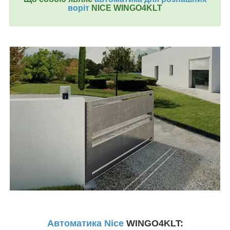
воріт
NICE WINGO4KLT
Автоматика Nice
WINGO4KLT
: