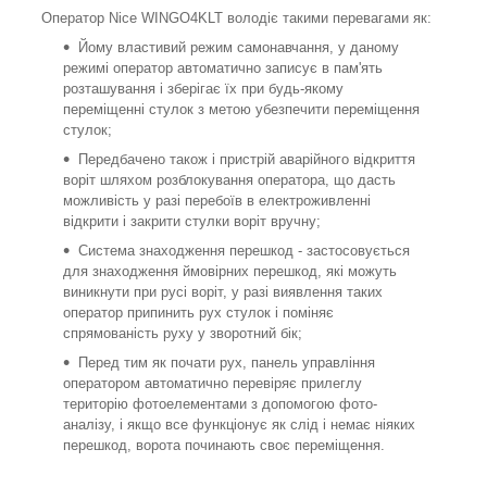
Оператор Nice WINGO4KLT володіє такими перевагами як:
Йому властивий режим самонавчання, у даному
режимі оператор автоматично записує в пам'ять
розташування і зберігає їх при будь-якому
переміщенні стулок з метою убезпечити переміщення
стулок;
Передбачено також і пристрій аварійного відкриття
воріт шляхом розблокування оператора, що дасть
можливість у разі перебоїв в електроживленні
відкрити і закрити стулки воріт вручну;
Система знаходження перешкод - застосовується
для знаходження ймовірних перешкод, які можуть
виникнути при русі воріт, у разі виявлення таких
оператор припинить рух стулок і поміняє
спрямованість руху у зворотний бік;
Перед тим як почати рух, панель управління
оператором автоматично перевіряє прилеглу
територію фотоелементами з допомогою фото-
аналізу, і якщо все функціонує як слід і немає ніяких
перешкод, ворота починають своє переміщення.