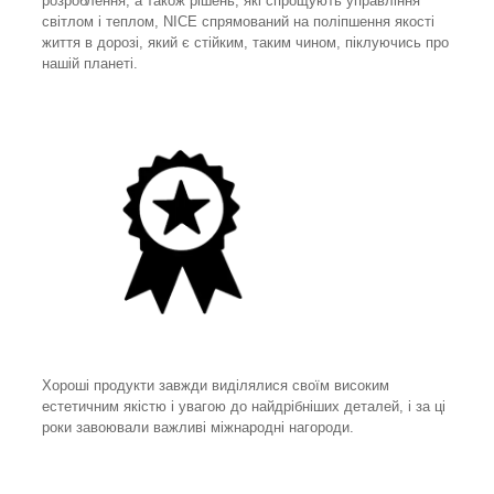
розроблення, а також рішень, які спрощують управління
світлом і теплом, NICE спрямований на поліпшення якості
життя в дорозі, який є стійким, таким чином, піклуючись про
нашій планеті.
Хороші продукти завжди виділялися своїм високим
естетичним якістю і увагою до найдрібніших деталей, і за ці
роки завоювали важливі міжнародні нагороди.