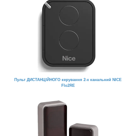
Пульт ДИСТАНЦІЙНОГО керування 2-х канальний NICE
Flo2RE