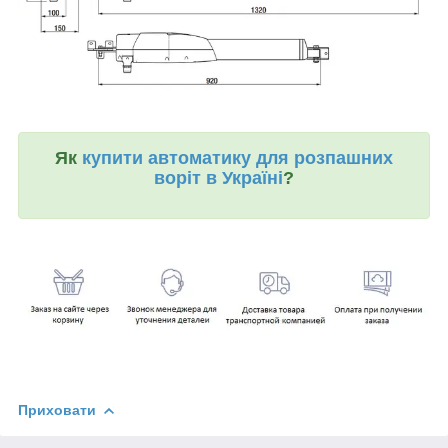
Як
купити автоматику для розпашних
воріт в Україні
?
Приховати