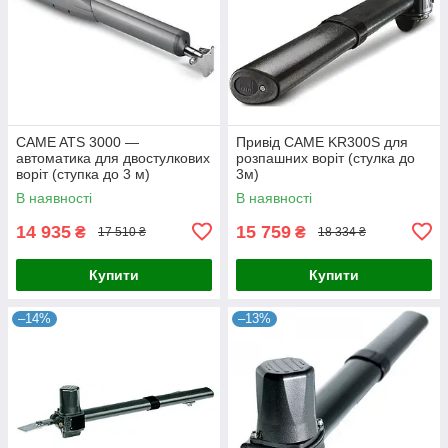
CAME ATS 3000 —
Привід CAME KR300S для
автоматика для двостулкових
розпашних воріт (стулка до
воріт (ступка до 3 м)
3м)
В наявності
В наявності
14 935
15 759
₴
₴
17 510 ₴
18 334 ₴
Купити
Купити
–14%
–13%