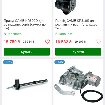
Привід CAME KR300D для
Привід CAME KR310S для
розпашних воріт (стулка до
розпашних воріт (стулка до
3м)
3м)
В наявності
В наявності
15 759
16 532
₴
₴
18 334 ₴
19 107 ₴
Купити
Купити
–13%
–13%