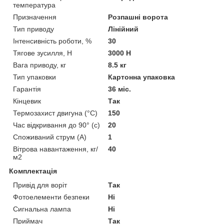
температура
Призначення
Розпашні ворота
Тип приводу
Лінійний
Інтенсивність роботи, %
30
Тягове зусилля, Н
3000 Н
Вага приводу, кг
8.5 кг
Тип упаковки
Картонна упаковка
Гарантія
36 міс.
Кінцевик
Так
Термозахист двигуна (°C)
150
Час відкривання до 90° (с)
20
Споживаний струм (А)
1
Вітрова навантаження, кг/
40
м2
Комплектація
Привід для воріт
Так
Фотоелементи безпеки
Ні
Сигнальна лампа
Ні
Приймач
Так