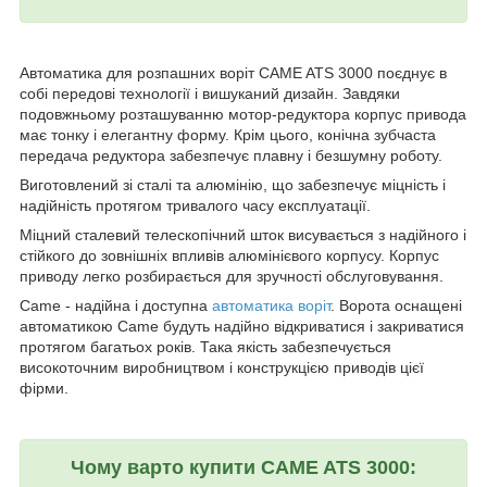
Автоматика для розпашних воріт CAME ATS 3000 поєднує в
собі передові технології і вишуканий дизайн. Завдяки
подовжньому розташуванню мотор-редуктора корпус привода
має тонку і елегантну форму. Крім цього, конічна зубчаста
передача редуктора забезпечує плавну і безшумну роботу.
Виготовлений зі сталі та алюмінію, що забезпечує міцність і
надійність протягом тривалого часу експлуатації.
Міцний сталевий телескопічний шток висувається з надійного і
стійкого до зовнішніх впливів алюмінієвого корпусу. Корпус
приводу легко розбирається для зручності обслуговування.
Came - надійна і доступна
автоматика воріт
. Ворота оснащені
автоматикою Came будуть надійно відкриватися і закриватися
протягом багатьох років. Така якість забезпечується
високоточним виробництвом і конструкцією приводів цієї
фірми.
Чому варто купити CAME ATS 3000: