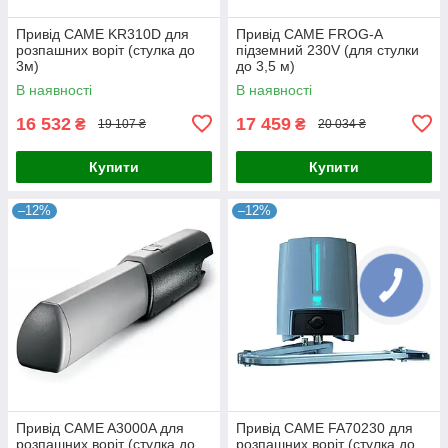
Привід CAME KR310D для
Привід CAME FROG-A
розпашних воріт (стулка до
підземний 230V (для стулки
3м)
до 3,5 м)
В наявності
В наявності
16 532
17 459
₴
₴
19 107 ₴
20 034 ₴
Купити
Купити
–12%
–12%
Привід CAME A3000A для
Привід CAME FA70230 для
розпашних воріт (стулка до
розпашних воріт (стулка до