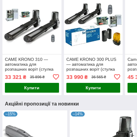
CAME KRONO 310 —
CAME KRONO 300 PLUS
Cam
автоматика для
— автоматика для
авто
розпашних воріт (стулка
розпашних воріт (стулка
розп
до 3м)
до 3м)
до 3
33 321
33 990
45 
₴
₴
35 896 ₴
36 565 ₴
Купити
Купити
Акційні пропозиції та новинки
–15%
–14%