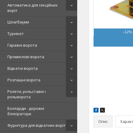
Автоматика для секційних
воріт
Шлагбауми
–12%
Турнікет
Гаражні ворота
Промислові ворота
Відкатні ворота
Розпашні ворота
Ролети, рольставні і
рольворота
Болларди - дорожні
блокіратори
Опис
Харак
Фурнітура для відкатних воріт