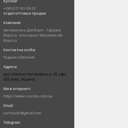
Kyivstar
+380 (57) 761-58-20
отдел оптовых продаж
Автоматика Для Воріт - Гаражні
Ворота - в Інтернет Магазині Ай-
Ворота
Руденко Евгений
вул. Новокостянтинівська, 2б, офіс
303, Київ, Україна
https://www.i-vorota.com.ua
vorotaukr@gmail.com