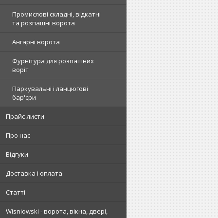
Промислові складні, відкатні
та розпашні ворота
Ангарні ворота
Фурнітура для розпашних
воріт
Паркувальні і ланцюгові
бар'єри
Прайс-листи
Про нас
Відгуки
Доставка і оплата
Статті
Wisniowski - ворота, вікна, двері,