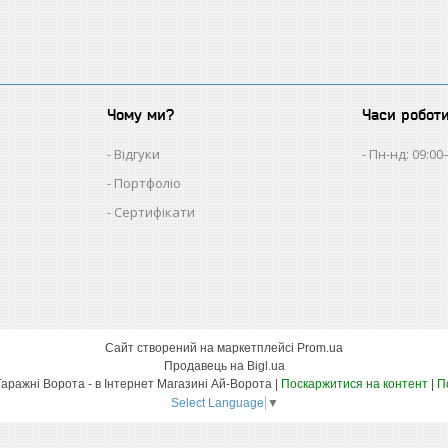
Чому ми?
Часи робот
Відгуки
Пн-нд: 09:00
Портфоліо
Сертифікати
Сайт створений на маркетплейсі
Prom.ua
Продавець на Bigl.ua
Автоматика Для Воріт - Гаражні Ворота - в Інтернет Магазині Ай-Ворота |
Поскаржитися на контент
|
П
Select Language
▼