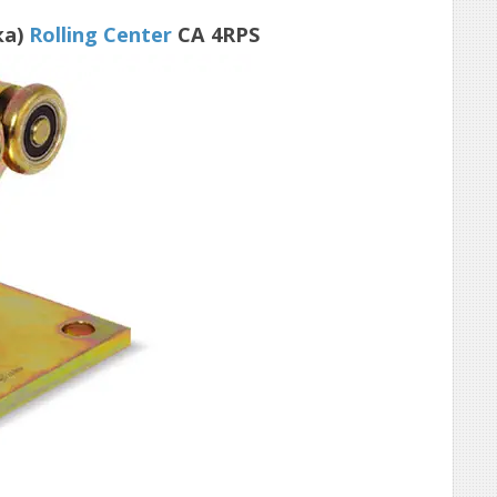
ка)
Rolling Center
СА 4RPS