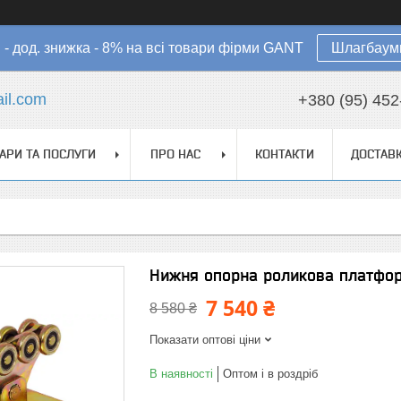
в - дод. знижка - 8% на всі товари фірми GANT
Шлагбауми
il.com
+380 (95) 452
АРИ ТА ПОСЛУГИ
ПРО НАС
КОНТАКТИ
ДОСТАВК
Нижня опорна роликова платформ
7 540 ₴
8 580 ₴
Показати оптові ціни
В наявності
Оптом і в роздріб