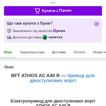
або
Купити з
Що таке купити з Пром?
Замовлення під захистом
Доступна доставка
Опис
Характеристики
Доставка
Оплата
Умови п
Опис
BFT ATHOS AC A40 R —
привод для
двостулкових воріт
Електропривод для двостулкових воріт
ATHOS AC A40 R