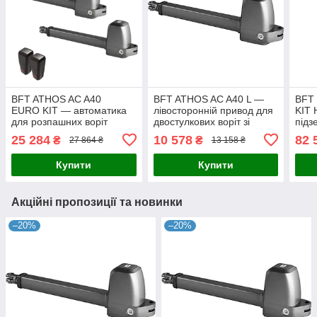
BFT ATHOS AC A40
BFT ATHOS AC A40 L —
BFT
EURO KIT — автоматика
лівосторонній привод для
KIT
для розпашних воріт
двостулкових воріт зі
підз
створка до 4 м
стулкою до 4 м
двос
25 284
10 578
82 
₴
₴
27 864 ₴
13 158 ₴
до 3
Купити
Купити
Акційні пропозиції та новинки
–20%
–20%