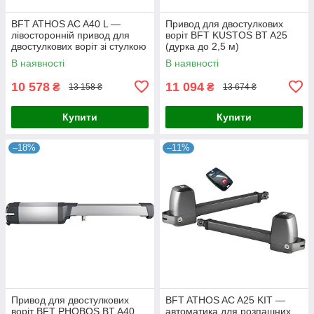
BFT ATHOS AC A40 L —
Привод для двостулкових
лівосторонній привод для
воріт BFT KUSTOS BT A25
двостулкових воріт зі стулкою
(дурка до 2,5 м)
до 4 м
В наявності
В наявності
10 578
11 094
₴
₴
13 158 ₴
13 674 ₴
Купити
Купити
–18%
–11%
Привод для двостулкових
BFT ATHOS AC A25 KIT —
воріт BFT PHOBOS BT A40
автоматика для розпашних