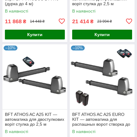
(дурка до 4 м)
воріт стулка до 2,5 м
В наявності
В наявності
11 868
21 414
₴
₴
14 448 ₴
23 994 ₴
Купити
Купити
–10%
–10%
BFT ATHOS AC A25 KIT —
BFT ATHOS AC A25 EURO
автоматика для двостулкових
KIT — автоматика для
воріт стулка до 2,5 м
распашных ворот створка до
2,5 м
В наявності
В наявності