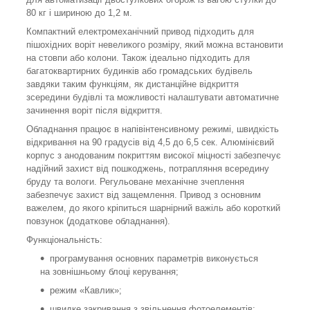
80 кг і шириною до 1,2 м.
Компактний електромеханічний привод підходить для
пішохідних воріт невеликого розміру, який можна встановити
на стовпи або колони. Також ідеально підходить для
багатоквартирних будинків або громадських будівель
завдяки таким функціям, як дистанційне відкриття
зсередини будівлі та можливості налаштувати автоматичне
зачинення воріт після відкриття.
Обладнання працює в напівінтенсивному режимі, швидкість
відкривання на 90 градусів від 4,5 до 6,5 сек. Алюмінієвий
корпус з анодованим покриттям високої міцності забезпечує
надійний захист від пошкоджень, потрапляння всередину
бруду та вологи. Регульоване механічне зчеплення
забезпечує захист від защемлення. Привод з основним
важелем, до якого кріпиться шарнірний важіль або короткий
повзунок (додаткове обладнання).
Функціональність:
програмування основних параметрів виконується
на зовнішньому блоці керування;
режим «Кавлик»;
швидке закривання з звільнення фотоелементів;