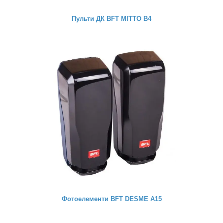
Пульти ДК BFT MITTO B4
Фотоелементи BFT DESME A15