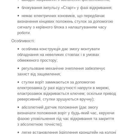
блокування імпульсу «Старт» у фазі відкривання;
немає електричних коновиків, що передбачає
визначення кінцевих положень стулок за допомогою
сигналу з керівного блока з налаштуванням часу
роботи.
Особливості:
особлива конструкція дає змогу монтувати
обладнання на невеликих стовпах і в умовах
обмеженого простору;
регульоване механічне зчеплення забезпечує
захист від защемлення;
стулки воріт замикаються за допомогою
електрозамка (у разі відсутності напруги в мережі,
елактрозамок відкривається ключем; оскільки привод
реверсивний, стулки зрушуються вручну);
абсолютний датчик положення (дає змогу
визначати положення воріт у будь-який час, керуючи
фазою уповільнення під час відкривання та закриття
з абсолютною точністю);
легке встановлення (кріплення кронштейн на колоні