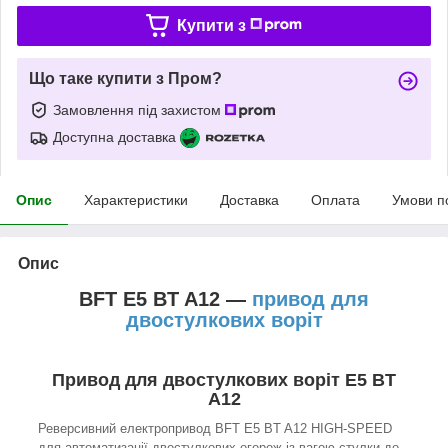
Купити з
Що таке купити з Пром?
Замовлення під захистом
Доступна доставка
Опис
Характеристики
Доставка
Оплата
Умови п
Опис
BFT E5 BT A12 —
привод для
двостулкових воріт
Привод для двостулкових воріт E5 BT
A12
Реверсивний електропривод BFT E5 BT A12 HIGH-SPEED
для автоматизації двостулкових огорож із вагою стулки до