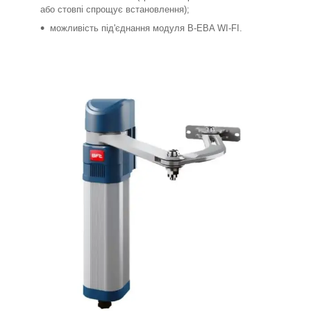
або стовпі спрощує встановлення);
можливість під'єднання модуля B-EBA WI-FI.