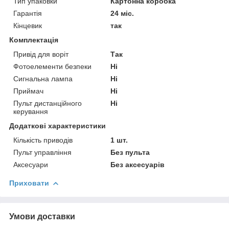
Тип упаковки
Картонна коробка
Гарантія
24 міс.
Кінцевик
так
Комплектація
Привід для воріт
Так
Фотоелементи безпеки
Ні
Сигнальна лампа
Ні
Приймач
Ні
Пульт дистанційного
Ні
керування
Додаткові характеристики
Кількість приводів
1 шт.
Пульт управління
Без пульта
Аксесуари
Без аксесуарів
Приховати
Умови доставки