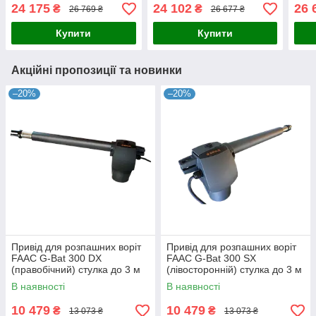
(стулка до 4м)
до 2,3 м, інтенсивність
блок
24 175
24 102
26 
₴
₴
26 769 ₴
26 677 ₴
30%)
стул
Купити
Купити
Акційні пропозиції та новинки
–20%
–20%
Привід для розпашних воріт
Привід для розпашних воріт
FAAC G-Bat 300 DX
FAAC G-Bat 300 SX
(правобічний) стулка до 3 м
(лівосторонній) стулка до 3 м
В наявності
В наявності
10 479
10 479
₴
₴
13 073 ₴
13 073 ₴