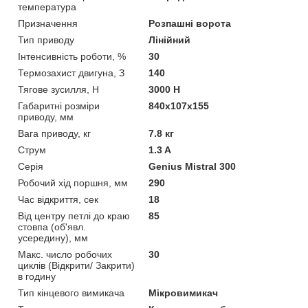
температура
Призначення
Розпашні ворота
Тип приводу
Лінійний
Інтенсивність роботи, %
30
Термозахист двигуна, З
140
Тягове зусилля, Н
3000 Н
Габаритні розміри
840x107x155
приводу, мм
Вага приводу, кг
7.8 кг
Струм
1.3 A
Серія
Genius Mistral 300
Робочий хід поршня, мм
290
Час відкриття, сек
18
Від центру петлі до краю
85
стовпа (об'явл.
усередину), мм
Макс. число робочих
30
циклів (Відкрити/ Закрити)
в годину
Тип кінцевого вимикача
Мікровимикач