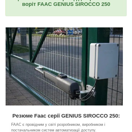
воріт FAAC GENIUS SIROCCO 250
Резюме Faac серії GENIUS SIROCCO 250:
FAAC є провідним у світі розробником, виробником і
постачальником систем автоматизації доступу.