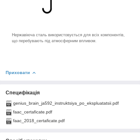
Нержавіюча сталь використовується для всіх компонентів,
що перебувають під атмосферним впливом.
Приховати
Специфікація
genius_brain_ja592_instruktsiya_po_ekspluatatsii.pdf
faac_certaficate.pdf
faac_2018_certaficate.pdf