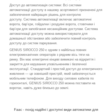
Доступ до автоматизація системи: Всі системи
автоматизації доступу в нашому асортименті призначені для
забезпечення найкращих рішень для контролю
доступу. Система автоматизації включає автоматичні
ворота, бар’єри, гойдалки і роздувні ворота, стовпчики і
бар’єри для запобігання несанкційним доступам. Система
автоматизації доступу можна використовувати для
домашньої обстановки або забезпечити повний контроль
доступу до систем паркування.
GENIUS SIROCCO 250 є одним з найбільш повних
електромеханічних операторів з рядним вісь тяги на
ринку. Він має електричні кінцеві вимикачі на відкриття і
закриття для керування уповільненням і безпечної
експлуатації. Стандартний і простий доступ до електричного
живлення — це зовнішній пристрій, який забезпечується
мобільним телефоном. Для виходу силових кабелів по
горизонталі, GENIUS SIROCCO 250 можна поставити на
воротах, навіть дуже близько до землі.
Faac - похід надійні і доступні види автоматики для