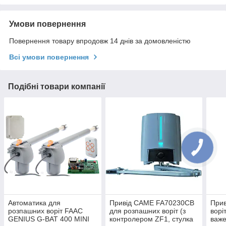
Умови повернення
Повернення товару впродовж 14 днів за домовленістю
Всі умови повернення
Подібні товари компанії
Автоматика для
Привід CAME FA70230CB
Прив
розпашних воріт FAAC
для розпашних воріт (з
ворі
GENIUS G-BAT 400 MINI
контролером ZF1, стулка
важе