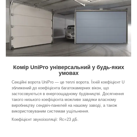
Комір UniPro універсальний у будь-яких
умовах
Секційні ворота UniPro — це теплі ворота. Їхній коефіцієнт U
зближений до коефіцієнта багатокамерних вікон, що
застосовуються в енергоощадному будівництві. Досягнення
такого низького коефіцієнта можливе завдяки власному
виробництву сендвіч-панелей на нашому заводі, а також
використовуваним системам ущільнення.
Коефіцієнт звукоізоляції: Rc=23 дБ.