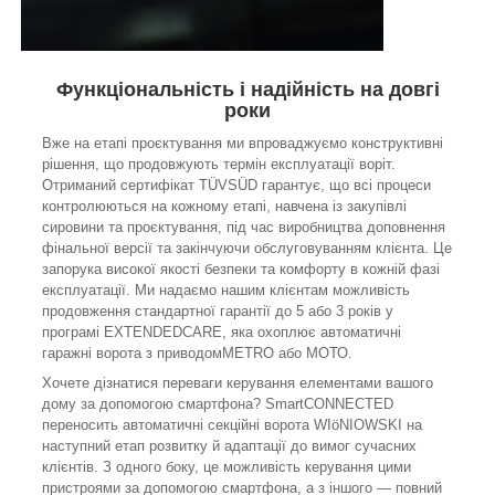
Функціональність і надійність на довгі
роки
Вже на етапі проєктування ми впроваджуємо конструктивні
рішення, що продовжують термін експлуатації воріт.
Отриманий сертифікат TÜVSÜD гарантує, що всі процеси
контролюються на кожному етапі, навчена із закупівлі
сировини та проєктування, під час виробництва доповнення
фінальної версії та закінчуючи обслуговуванням клієнта. Це
запорука високої якості безпеки та комфорту в кожній фазі
експлуатації. Ми надаємо нашим клієнтам можливість
продовження стандартної гарантії до 5 або 3 років у
програмі EXTENDEDCARE, яка охоплює автоматичні
гаражні ворота з приводомMETRO або МОТО.
Хочете дізнатися переваги керування елементами вашого
дому за допомогою смартфона? SmartCONNECTED
переносить автоматичні секційні ворота WIöNIOWSKI на
наступний етап розвитку й адаптації до вимог сучасних
клієнтів. З одного боку, це можливість керування цими
пристроями за допомогою смартфона, а з іншого — повний