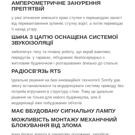
АМПЕРОМЕТРИЧНЕ ЗАНУРЕННЯ
ПРЕП'ЯТВІЙ
у разі зіткнення нижнього краю стулки з перешкодою захист
від перевантаження зупиняє стулку воріт, а потім переміщає
її назад угору.
ШиНА З ЦАП'Ю ОСНАЩЕНА СИСТЕМОЇ
ЗВУКОІЗОЛЯЦІЇ
забезпечує тиху та плавну роботу, що вкрай важливо,
передусім, у гаражах, об'єднаних безпосередньо з
житловим будиночком і розташованих близько до спальні.
РАДІОСВ'ЯЗЬ RTS
Ідеальне рішення на базі інноваційної технології Somfy дає
змогу встановлювати та модернізувати систему приводу без
потреби втручання в структуру стіни. Тому це ідеальне
рішення не тільки для нового будівництва, але й
модернізації вже побудованих об'єктів.
МАЄ ВБУДОВАНУ СИГНАЛЬНУ ЛАМПУ
МОЖЛИВІСТЬ МОНТАЖУ МЕХАНІЧНИЙ
БЛОКУВАННЯ ВІД ЗЛОМА
вона блокує ворота в закритому положенні, запобігає