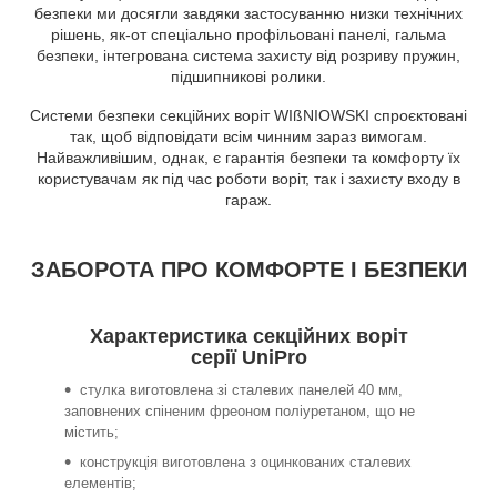
безпеки ми досягли завдяки застосуванню низки технічних
рішень, як-от спеціально профільовані панелі, гальма
безпеки, інтегрована система захисту від розриву пружин,
підшипникові ролики.
Системи безпеки секційних воріт WIßNIOWSKI спроєктовані
так, щоб відповідати всім чинним зараз вимогам.
Найважливішим, однак, є гарантія безпеки та комфорту їх
користувачам як під час роботи воріт, так і захисту входу в
гараж.
ЗАБОРОТА ПРО КОМФОРТЕ І БЕЗПЕКИ
Характеристика секційних воріт
серії UniPro
стулка виготовлена зі сталевих панелей 40 мм,
заповнених спіненим фреоном поліуретаном, що не
містить;
конструкція виготовлена з оцинкованих сталевих
елементів;