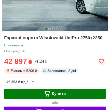
Гаражні ворота Wisniowski UniPro 2750х2250
В наявності
Опт і роздріб
42 897
₴
48 103 ₴
Економія
5206 ₴
Залишилось
2 дні
46 853 ₴
від 3 шт.
Купити
або