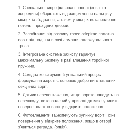
Спеціально випрофільовані панелі (зовні та
зсередини) оберігають від защемлення пальців у
місцях їх з'єднання, а також у місцях встановлення
петель і прохідних дверей.
Запобігання від розриву троса оберігає полотно
воріт від падіння в разі ламання одержувального
троса.
Інтегрована система захисту гарантує
максимальну безпеку в разі зламання торсійної
пружини.
Солідна конструкція й унікальний процес
формування жерсті є основою добре виготовлених
секційних воріт.
Датчик перевантаження, якщо ворота нападуть на
перешкоду, встановлений у приводі датчик зупинить і
поверне полотно воріт у відкрите положення.
Фотоелементи забезпечують зупинку воріт і їхнє
повернення у відкрите положення, якщо в отворі
з'явиться реграда. (опція).