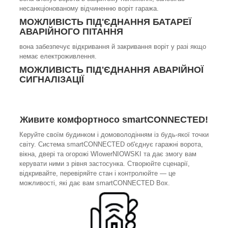
несанкціонованому відчиненню воріт гаража.
МОЖЛИВІСТЬ ПІД'ЄДНАННЯ БАТАРЕЇ
АВАРІЙНОГО ПІТАННЯ
вона забезпечує відкривання й закривання воріт у разі якщо
немає електроживлення.
МОЖЛИВІСТЬ ПІД'ЄДНАННЯ АВАРІЙНОЇ
СИГНАЛІЗАЦІЇ
Живите комфортносо smartCONNECTED!
Керуйте своїм будинком і домоволодінням із будь-якої точки
світу. Система smartCONNECTED об'єднує гаражні ворота,
вікна, двері та огорожі WIowerNIOWSKI та дає змогу вам
керувати ними з рівня застосунка. Створюйте сценарії,
відкривайте, перевіряйте стан і контролюйте — це
можливості, які дає вам smartCONNECTED Box.