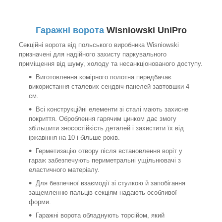
Гаражні ворота
Wisniowski UniPro
Секційні ворота від польського виробника Wisniowski
призначені для надійного захисту паркувального
приміщення від шуму, холоду та несанкціонованого доступу.
Виготовлення комірного полотна передбачає
використання сталевих сендвіч-панелей завтовшки 4
см.
Всі конструкційні елементи зі сталі мають захисне
покриття. Оброблення гарячим цинком дає змогу
збільшити зносостійкість деталей і захистити їх від
іржавіння на 10 і більше років.
Герметизацію отвору після встановлення воріт у
гараж забезпечують периметральні ущільнювачі з
еластичного матеріалу.
Для безпечної взаємодії зі стулкою й запобігання
защемленню пальців секціям надають особливої
форми.
Гаражні ворота обладнують торсійом, який