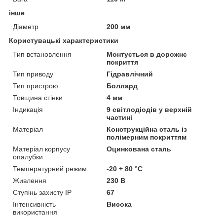
інше
Діаметр
200 мм
Користувацькі характеристики
Тип встановлення
Монтується в дорожнє
покриття
Тип приводу
Гідравлічний
Тип пристрою
Боллард
Товщина стінки
4 мм
Індикація
9 світлодіодів у верхній
частині
Матеріал
Конструкційна сталь із
полімерним покриттям
Матеріал корпусу
Оцинкована сталь
опалубки
Температурний режим
-20 + 80 °С
Живлення
230 В
Ступінь захисту IP
67
Інтенсивність
Висока
використання