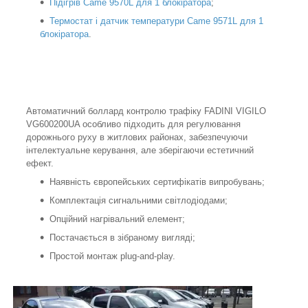
Підігрів Came 9570L для 1 блокіратора
;
Термостат і датчик температури Came 9571L для 1
блокіратора
.
Автоматичний боллард контролю трафіку FADINI VIGILO
VG600200UA особливо підходить для регулювання
дорожнього руху в житлових районах, забезпечуючи
інтелектуальне керування, але зберігаючи естетичний
ефект.
Наявність європейських сертифікатів випробувань;
Комплектація сигнальними світлодіодами;
Опційний нагрівальний елемент;
Постачається в зібраному вигляді;
Простой монтаж plug-and-play.