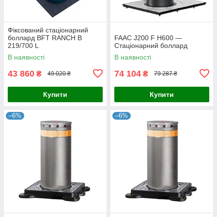
Фіксований стаціонарний
боллард BFT RANCH B
FAAC J200 F H600 —
219/700 L
Стаціонарний боллард
В наявності
В наявності
43 860
74 104
₴
₴
49 020 ₴
79 287 ₴
Купити
Купити
–6%
–6%