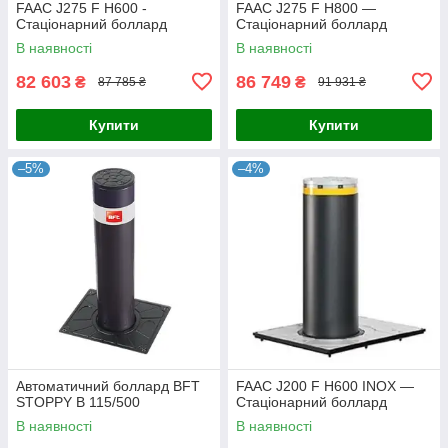
FAAC J275 F H600 -
FAAC J275 F H800 —
Стаціонарний боллард
Стаціонарний боллард
В наявності
В наявності
82 603
86 749
₴
₴
87 785 ₴
91 931 ₴
Купити
Купити
–5%
–4%
Автоматичний боллард BFT
FAAC J200 F H600 INOX —
STOPPY B 115/500
Стаціонарний боллард
В наявності
В наявності