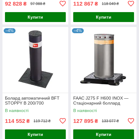
92 828
112 867
₴
₴
97 988 ₴
118 049 ₴
Купити
Купити
–4%
–4%
Болард автоматичний BFT
FAAC J275 F H600 INOX —
STOPPY B 200/700
Стаціонарний боллард
В наявності
В наявності
114 552
127 895
₴
₴
119 712 ₴
133 077 ₴
Купити
Купити