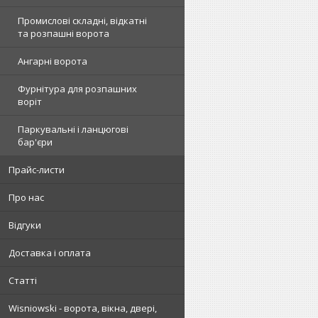
Промислові складні, відкатні
та розпашні ворота
Ангарні ворота
Фурнітура для розпашних
воріт
Паркувальні і ланцюгові
бар'єри
Прайс-листи
Про нас
Відгуки
Доставка і оплата
Статті
Wisniowski - ворота, вікна, двері,