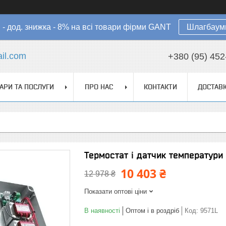
в - дод. знижка - 8% на всі товари фірми GANT
Шлагбауми
il.com
+380 (95) 452
АРИ ТА ПОСЛУГИ
ПРО НАС
КОНТАКТИ
ДОСТАВК
Термостат і датчик температури
10 403 ₴
12 978 ₴
Показати оптові ціни
В наявності
Оптом і в роздріб
Код:
9571L