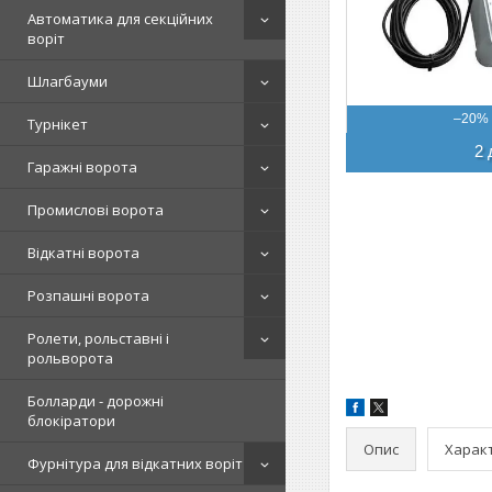
Автоматика для секційних
воріт
Шлагбауми
–20%
Турнікет
2 
Гаражні ворота
Промислові ворота
Відкатні ворота
Розпашні ворота
Ролети, рольставні і
рольворота
Болларди - дорожні
блокіратори
Опис
Харак
Фурнітура для відкатних воріт