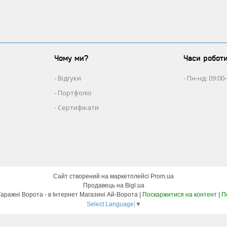
Чому ми?
Часи робот
Відгуки
Пн-нд: 09:00
Портфоліо
Сертифікати
Сайт створений на маркетплейсі
Prom.ua
Продавець на Bigl.ua
Автоматика Для Воріт - Гаражні Ворота - в Інтернет Магазині Ай-Ворота |
Поскаржитися на контент
|
П
Select Language
▼