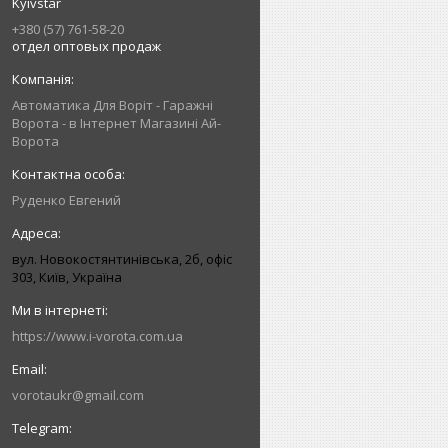
Kyivstar
+380 (57) 761-58-20
отдел оптовых продаж
Автоматика Для Воріт - Гаражні
Ворота - в Інтернет Магазині Ай-
Ворота
Руденко Евгений
вул. Новокостянтинівська, 2б, офіс
303, Київ, Україна
https://www.i-vorota.com.ua
vorotaukr@gmail.com