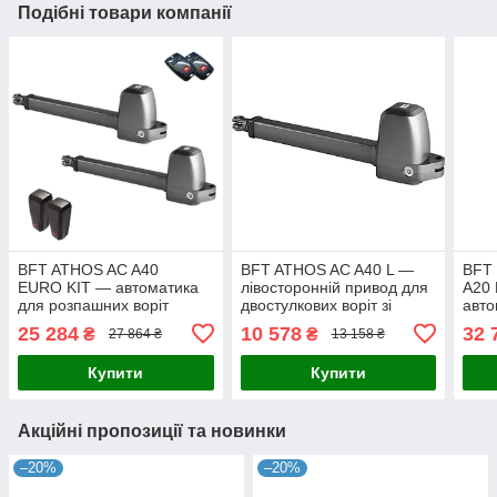
Подібні товари компанії
BFT ATHOS AC A40
BFT ATHOS AC A40 L —
BFT
EURO KIT — автоматика
лівосторонній привод для
A20 
для розпашних воріт
двостулкових воріт зі
авто
створка до 4 м
стулкою до 4 м
розп
25 284
10 578
32 
₴
₴
27 864 ₴
13 158 ₴
2 м
Купити
Купити
Акційні пропозиції та новинки
–20%
–20%