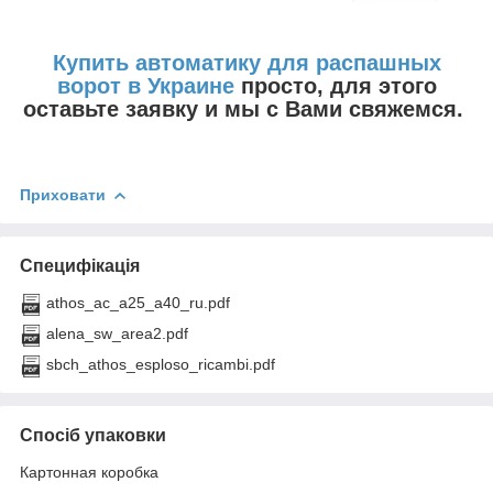
Купить автоматику для распашных
ворот в Украине
просто, для этого
оставьте заявку и мы с Вами свяжемся.
Приховати
Специфікація
athos_ac_a25_a40_ru.pdf
alena_sw_area2.pdf
sbch_athos_esploso_ricambi.pdf
Спосіб упаковки
Картонная коробка