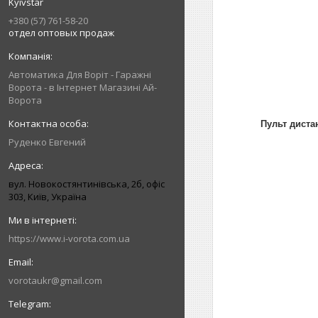
Kyivstar
+380 (57) 761-58-20
отдел оптовых продаж
Автоматика Для Воріт - Гаражні
Ворота - в Інтернет Магазині Ай-
Ворота
Пульт диста
Руденко Евгений
вул. Новокостянтинівська, 2б, офіс
303, Київ, Україна
https://www.i-vorota.com.ua
vorotaukr@gmail.com