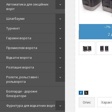
Автоматика для секційних
воріт
Шлагбауми
–7%
Турнікет
2 
Гаражні ворота
Промислові ворота
Відкатні ворота
Розпашні ворота
Ролети, рольставні і
рольворота
Болларди - дорожні
блокіратори
Опис
Харак
Фурнітура для відкатних воріт