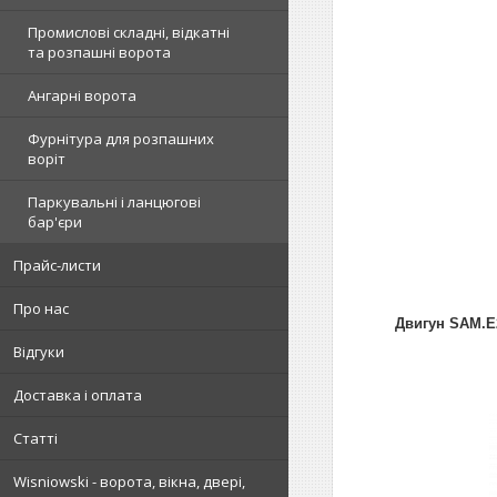
Промислові складні, відкатні
та розпашні ворота
Ангарні ворота
Фурнітура для розпашних
воріт
Паркувальні і ланцюгові
бар'єри
Прайс-листи
Про нас
Двигун SAM.E
Відгуки
Доставка і оплата
Статті
Wisniowski - ворота, вікна, двері,