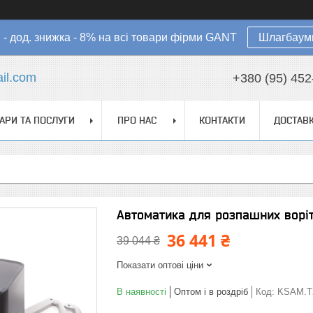
в - дод. знижка - 8% на всі товари фірми GANT
Шлагбауми
il.com
+380 (95) 452
АРИ ТА ПОСЛУГИ
ПРО НАС
КОНТАКТИ
ДОСТАВК
Автоматика для розпашних воріт
36 441 ₴
39 044 ₴
Показати оптові ціни
В наявності
Оптом і в роздріб
Код:
KSAM.T