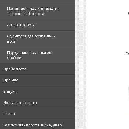
Промислові складні, відкатні
та розпашні ворота
Ангарні ворота
Фурнітура для розпашних
воріт
Паркувальні і ланцюгові
Е
бар'єри
Прайс-листи
Про нас
Відгуки
Доставка і оплата
Статті
Wisniowski - ворота, вікна, двері,