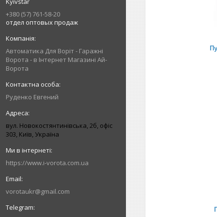
Kyivstar
+380 (57) 761-58-20
отдел оптовых продаж
Пу
Автоматика Для Воріт - Гаражні
Ворота - в Інтернет Магазині Ай-
Ворота
Руденко Евгений
вул. Новокостянтинівська, 2б, офіс
303, Київ, Україна
https://www.i-vorota.com.ua
vorotaukr@gmail.com