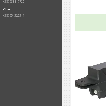
+380933817720
+380954525511