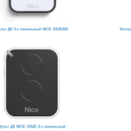
льт ДК 3-х канальный NICE ON3EBD
Фотое
Пульт ДК NICE ON2E 2-х канальный