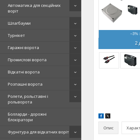
Автоматика для секційних
воріт
Шлагбауми
–3%
Турнікет
2 
Гаражні ворота
Промислові ворота
Відкатні ворота
Розпашні ворота
Ролети, рольставні і
рольворота
Болларди - дорожні
блокіратори
Опис
Харак
Фурнітура для відкатних воріт