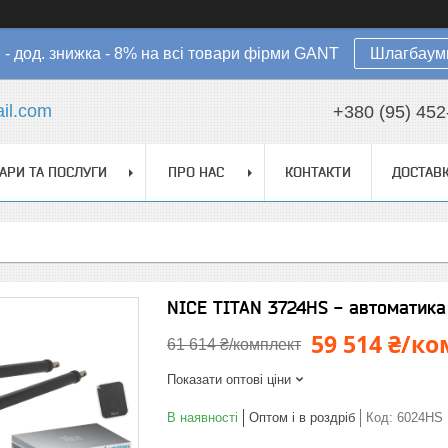
в - дод. знижка - 8% на всі товари фірми GANT
Шлагбауми
il.com
+380 (95) 452
АРИ ТА ПОСЛУГИ
ПРО НАС
КОНТАКТИ
ДОСТАВК
NICE TITAN 3724HS - автоматика 
59 514 ₴/к
61 614 ₴/комплект
Показати оптові ціни
В наявності
Оптом і в роздріб
Код:
6024HS