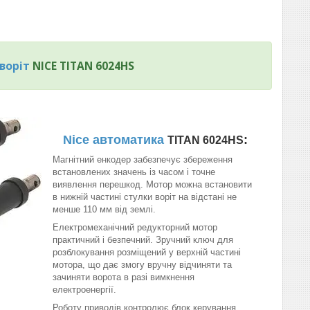
воріт
NICE TITAN 6024HS
Nice автоматика
:
TITAN 6024HS
Магнітний енкодер забезпечує збереження
встановлених значень із часом і точне
виявлення перешкод. Мотор можна встановити
в нижній частині стулки воріт на відстані не
менше 110 мм від землі.
Електромеханічний редукторний мотор
практичний і безпечний. Зручний ключ для
розблокування розміщений у верхній частині
мотора, що дає змогу вручну відчиняти та
зачиняти ворота в разі вимкнення
електроенергії.
Роботу приводів контролює блок керування