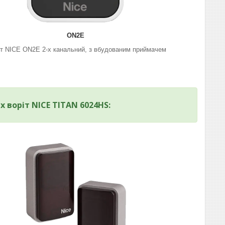
ON2E
т NICE ON2E 2-х канальний, з вбудованим приймачем
воріт NICE TITAN 6024HS: