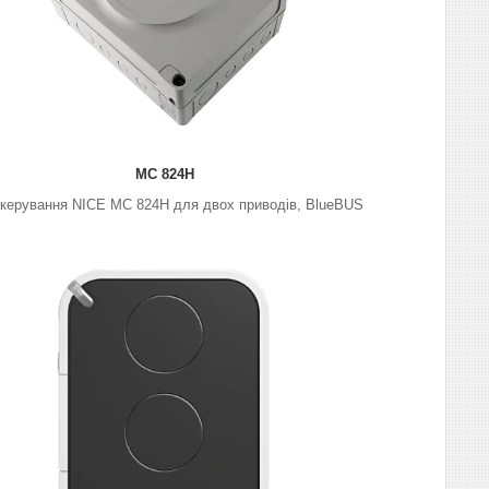
МС 824Н
 керування NICE МС 824Н для двох приводів, BlueBUS