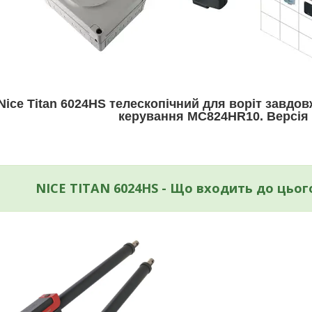
Nice Titan 6024HS телескопічний для воріт завдовж
керування MC824HR10. Версія
NICE TITAN 6024HS - Що входить до цьо