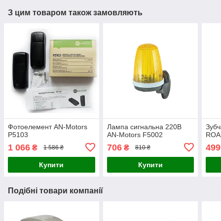
З цим товаром також замовляють
Фотоелемент AN-Motors
Лампа сигнальна 220В
Зубч
P5103
AN-Motors F5002
ROA
1 066
706
499
₴
₴
1 586 ₴
810 ₴
Купити
Купити
Подібні товари компанії