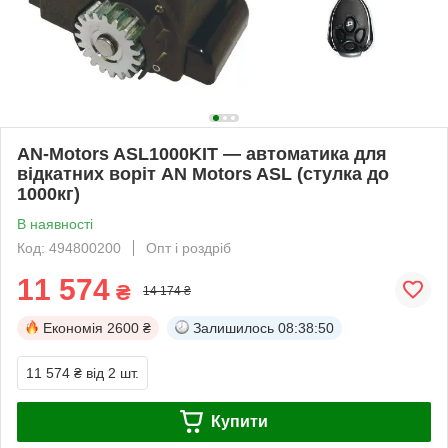
AN-Motors ASL1000KIT — автоматика для
відкатних воріт AN Motors ASL (стулка до
1000кг)
В наявності
Код: 494800200
Опт і роздріб
11 574
₴
14 174 ₴
Економія
2600 ₴
Залишилось
08:38:49
11 574 ₴
від 2 шт.
Купити