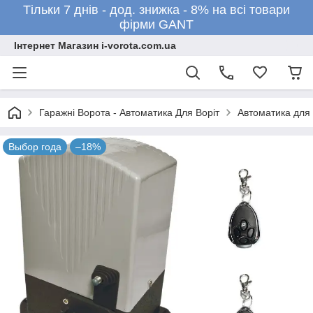
Тільки 7 днів - дод. знижка - 8% на всі товари
фірми GANT
Інтернет Магазин i-vorota.com.ua
Гаражні Ворота - Автоматика Для Воріт
Автоматика для 
Выбор года
–18%