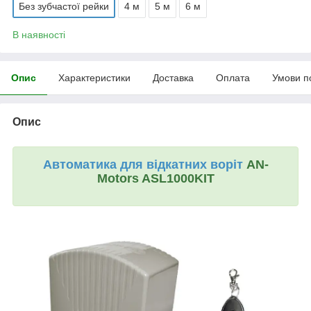
Без зубчастої рейки
4 м
5 м
6 м
В наявності
Опис
Характеристики
Доставка
Оплата
Умови п
Опис
Автоматика для відкатних воріт
AN-
Motors ASL1000KIT