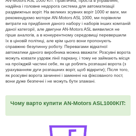
AN-Motors ASL 1000 KIT. Практична, проста в управлінні,
надійна і головне недорога система для автоматизації
раздвижгных воріт. На великих зсувних воріт 1000 кг ваги, ми
рекомендуємо мотори AN-Motors ASL 1000, ми порівняли
витрати на придбання даного набору і наборів інших компаній
даної категорії, але двигуни AN-Motors ASL виявилися не
гірше аналогів, а в конкурентному середовищі перевершили
їх в ціновій політиці, але крім цього вони пропонують
справжню безупинну роботу. Перевагами відкатної
автоматики даного виробника можна вважати: Розсувні ворота
можуть ковзати уздовж лінії паркану, і тому не займають місця
на проїжджій частині себе, як це роблять розпашні ворота (з
урахуванням дуги розпашних воріт, щоб відкрити); Після того,
як розсувні ворота зачинені і замкнені на фіксованого пост,
вони дуже безпечні і не можуть бути зламані.
Чому варто купити AN-Motors ASL1000KIT: