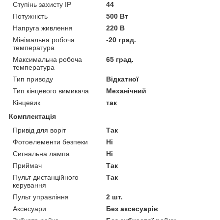
Ступінь захисту IP
44
Потужність
500 Вт
Напруга живлення
220 В
Мінімальна робоча
-20 град.
температура
Максимальна робоча
65 град.
температура
Тип приводу
Відкатної
Тип кінцевого вимикача
Механічний
Кінцевик
так
Комплектація
Привід для воріт
Так
Фотоелементи безпеки
Ні
Сигнальна лампа
Ні
Приймач
Так
Пульт дистанційного
Так
керування
Пульт управління
2 шт.
Аксесуари
Без аксесуарів