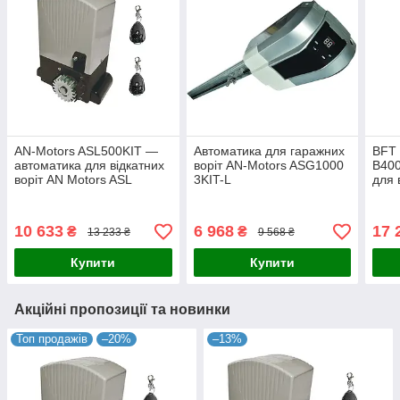
AN-Motors ASL500KIT —
Автоматика для гаражних
BFT
автоматика для відкатних
воріт AN-Motors ASG1000
B400
воріт AN Motors ASL
3KIT-L
для 
(стулка до 500кг)
стул
10 633
6 968
17 
₴
₴
13 233 ₴
9 568 ₴
Купити
Купити
Акційні пропозиції та новинки
Топ продажів
–20%
–13%