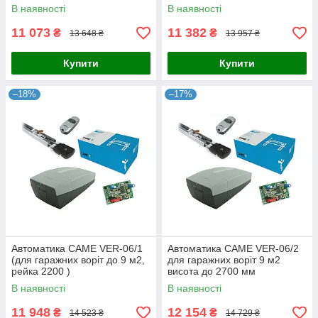
В наявності
В наявності
11 073
11 382
₴
₴
13 648 ₴
13 957 ₴
Купити
Купити
–18%
–17%
Автоматика CAME VER-06/1
Автоматика CAME VER-06/2
(для гаражних воріт до 9 м2,
для гаражних воріт 9 м2
рейка 2200 )
висота до 2700 мм
В наявності
В наявності
11 948
12 154
₴
₴
14 523 ₴
14 729 ₴