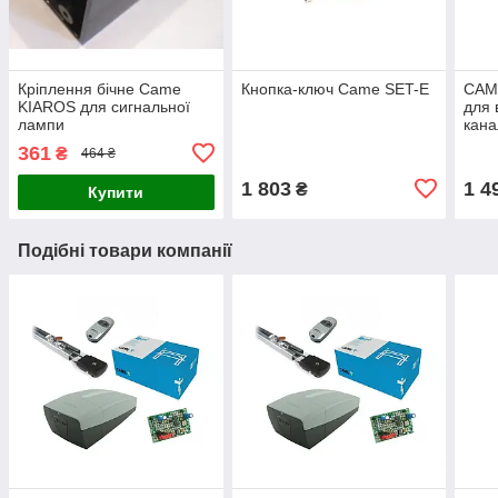
Кріплення бічне Came
Кнопка-ключ Came SET-E
CAM
KIAROS для сигнальної
для 
лампи
кана
361
₴
464 ₴
1 803
1 4
₴
Купити
Подібні товари компанії