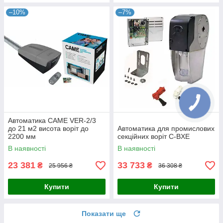
–10%
–7%
Автоматика CAME VER-2/3
до 21 м2 висота воріт до
Автоматика для промислових
2200 мм
секційних воріт C-BXE
В наявності
В наявності
23 381
33 733
₴
₴
25 956 ₴
36 308 ₴
Купити
Купити
Показати ще