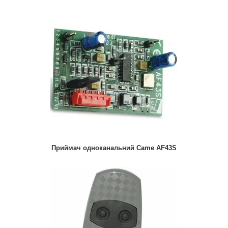
Приймач одноканальний Came AF43S