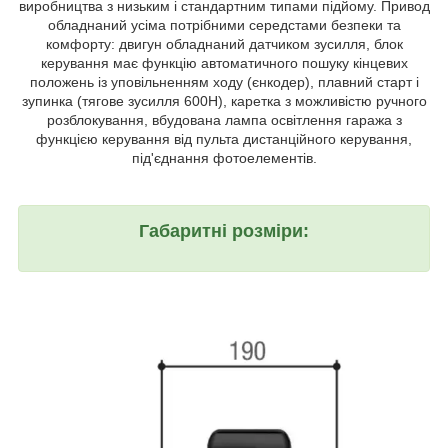
виробництва з низьким і стандартним типами підйому. Привод
обладнаний усіма потрібними середстами безпеки та
комфорту: двигун обладнаний датчиком зусилля, блок
керування має функцію автоматичного пошуку кінцевих
положень із уповільненням ходу (єнкодер), плавний старт і
зупинка (тягове зусилля 600Н), каретка з можливістю ручного
розблокування, вбудована лампа освітлення гаража з
функцією керування від пульта дистанційного керування,
під'єднання фотоелементів.
Габаритні розміри: