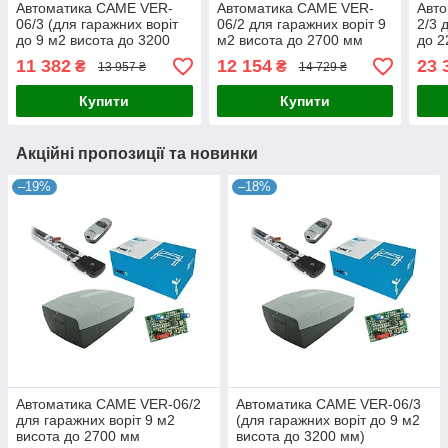
Автоматика CAME VER-
Автоматика CAME VER-
Авт
06/3 (для гаражних воріт
06/2 для гаражних воріт 9
2/3 
до 9 м2 висота до 3200
м2 висота до 2700 мм
до 2
мм)
11 382
12 154
23 
₴
₴
13 957 ₴
14 729 ₴
Купити
Купити
Акційні пропозиції та новинки
–19%
–18%
Автоматика CAME VER-06/2
Автоматика CAME VER-06/3
для гаражних воріт 9 м2
(для гаражних воріт до 9 м2
висота до 2700 мм
висота до 3200 мм)