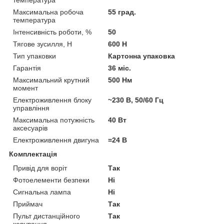
Максимальна робоча
55 град.
температура
Інтенсивність роботи, %
50
Тягове зусилля, Н
600 Н
Тип упаковки
Картонна упаковка
Гарантія
36 міс.
Максимальний крутний
500 Нм
момент
Електроживлення блоку
~230 В, 50/60 Гц
управління
Максимальна потужність
40 Вт
аксесуарів
Електроживлення двигуна
=24 В
Комплектація
Привід для воріт
Так
Фотоелементи безпеки
Ні
Сигнальна лампа
Ні
Приймач
Так
Пульт дистанційного
Так
керування