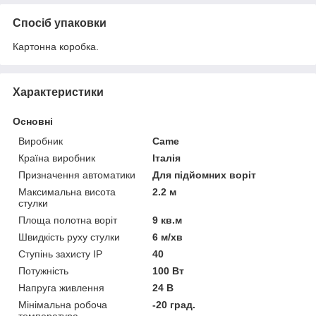
Спосіб упаковки
Картонна коробка.
Характеристики
Основні
Виробник
Came
Країна виробник
Італія
Призначення автоматики
Для підйомних воріт
Максимальна висота
2.2 м
стулки
Площа полотна воріт
9 кв.м
Швидкість руху стулки
6 м/хв
Ступінь захисту IP
40
Потужність
100 Вт
Напруга живлення
24 В
Мінімальна робоча
-20 град.
температура