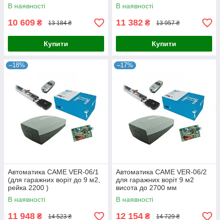
В наявності
В наявності
10 609
11 382
₴
₴
13 184 ₴
13 957 ₴
Купити
Купити
–18%
–17%
Автоматика CAME VER-06/1
Автоматика CAME VER-06/2
(для гаражних воріт до 9 м2,
для гаражних воріт 9 м2
рейка 2200 )
висота до 2700 мм
В наявності
В наявності
11 948
12 154
₴
₴
14 523 ₴
14 729 ₴