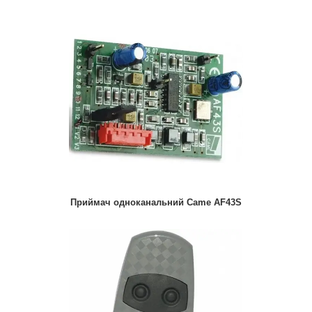
Приймач одноканальний Came AF43S