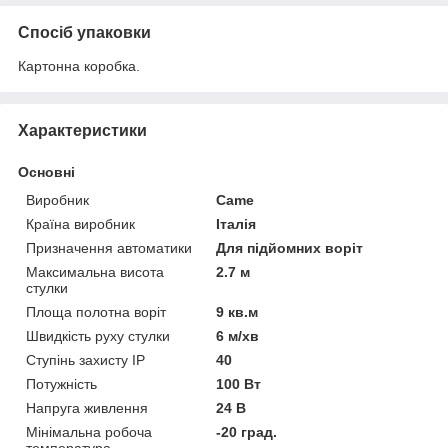
Спосіб упаковки
Картонна коробка.
Характеристики
Основні
Виробник
Came
Країна виробник
Італія
Призначення автоматики
Для підйомних воріт
Максимальна висота
2.7 м
стулки
Площа полотна воріт
9 кв.м
Швидкість руху стулки
6 м/хв
Ступінь захисту IP
40
Потужність
100 Вт
Напруга живлення
24 В
Мінімальна робоча
-20 град.
температура