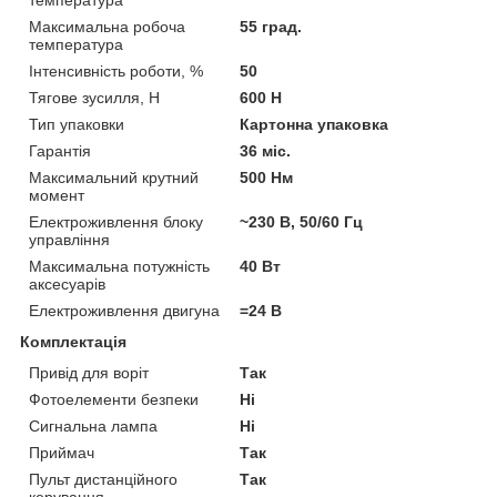
Максимальна робоча
55 град.
температура
Інтенсивність роботи, %
50
Тягове зусилля, Н
600 Н
Тип упаковки
Картонна упаковка
Гарантія
36 міс.
Максимальний крутний
500 Нм
момент
Електроживлення блоку
~230 В, 50/60 Гц
управління
Максимальна потужність
40 Вт
аксесуарів
Електроживлення двигуна
=24 В
Комплектація
Привід для воріт
Так
Фотоелементи безпеки
Ні
Сигнальна лампа
Ні
Приймач
Так
Пульт дистанційного
Так
керування