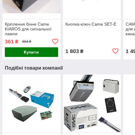
Кріплення бічне Came
Кнопка-ключ Came SET-E
CAM
KIAROS для сигнальної
для 
лампи
кана
361
₴
464 ₴
1 803
1 4
₴
Купити
Подібні товари компанії