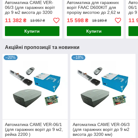
Автоматика CAME VER-
Автоматика для гаражних
Авт
06/3 (для гаражних воріт
воріт FAAC D600KIT для
06/1
до 9 м2 висота до 3200
прорізу висотою до 2,62 м
до 9
мм)
11 382
15 598
11 
₴
₴
13 957 ₴
18 189 ₴
Купити
Купити
Акційні пропозиції та новинки
–20%
–18%
Автоматика CAME VER-06/1
Автоматика CAME VER-06/3
(для гаражних воріт до 9 м2,
(для гаражних воріт до 9 м2
рейка 2200 )
висота до 3200 мм)