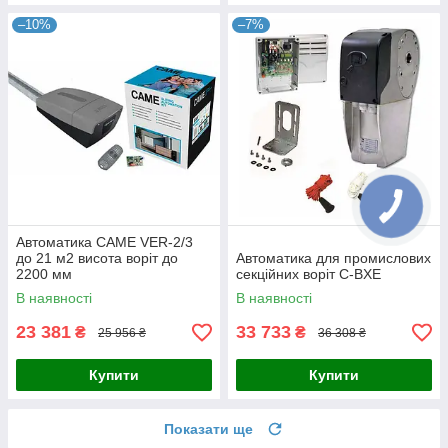
–10%
–7%
Автоматика CAME VER-2/3
до 21 м2 висота воріт до
Автоматика для промислових
2200 мм
секційних воріт C-BXE
В наявності
В наявності
23 381
33 733
₴
₴
25 956 ₴
36 308 ₴
Купити
Купити
Показати ще