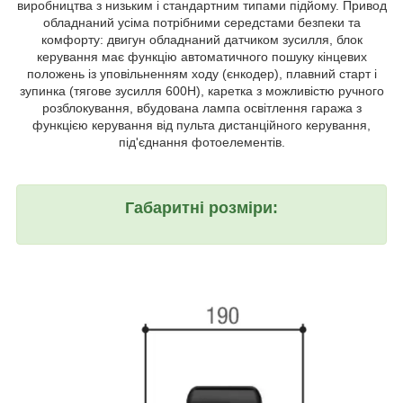
виробництва з низьким і стандартним типами підйому. Привод
обладнаний усіма потрібними середстами безпеки та
комфорту: двигун обладнаний датчиком зусилля, блок
керування має функцію автоматичного пошуку кінцевих
положень із уповільненням ходу (єнкодер), плавний старт і
зупинка (тягове зусилля 600Н), каретка з можливістю ручного
розблокування, вбудована лампа освітлення гаража з
функцією керування від пульта дистанційного керування,
під'єднання фотоелементів.
Габаритні розміри: