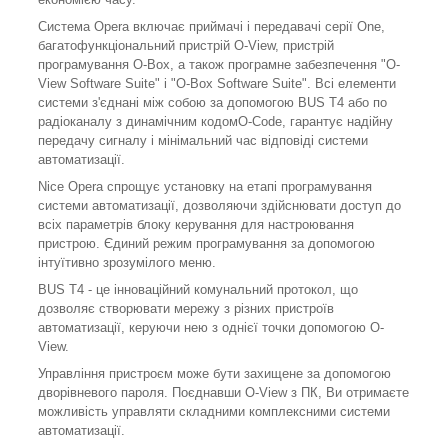
Система Opera включає приймачі і передавачі серії One,
багатофункціональний пристрій O-View, пристрій
програмування O-Box, а також програмне забезпечення "O-
View Software Suite" і "O-Box Software Suite". Всі елементи
системи з'єднані між собою за допомогою BUS T4 або по
радіоканалу з динамічним кодомО-Code, гарантує надійну
передачу сигналу і мінімальний час відповіді системи
автоматизації.
Nice Opera спрощує установку на етапі програмування
системи автоматизації, дозволяючи здійснювати доступ до
всіх параметрів блоку керування для настроювання
пристрою. Єдиний режим програмування за допомогою
інтуїтивно зрозумілого меню.
BUS T4 - це інноваційний комунальний протокол, що
дозволяє створювати мережу з різних пристроїв
автоматизації, керуючи нею з однієї точки допомогою O-
View.
Управління пристроєм може бути захищене за допомогою
дворівневого пароля. Поєднавши O-View з ПК, Ви отримаєте
можливість управляти складними комплексними системи
автоматизації.