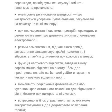
перешкоди, привід зупинить стулку і змінить
напрямок на протилежне;
електронне регулювання швидкості — що
настроюється усорение і уповільнення, регульовані
на початку і в кінці маневру;
при невикористанні системи, пристрій переходить в
режим очікування, що дозволяє знизити споживання
електроенергії;
режим самонавчання, під час якого привід
автоматично запам'ятовує крайні положення, і
зберігає в пам'яті ці значення при кожному маневрі;
функція часткового відкриття, завдяки якому
ворота можна відкрити на висоту 15см для
провітрювання, або на 1м, щоб увійти в гараж, не
чекаючи повного відкриття воріт;
можливість подклчения фотоелементів або
чутливих крав останнього покоління для підвищення
рівня безпеки при використанні системи;
встреонная в блок управління лампа, яка може
використовуватися для додаткового освітлення
гаража;