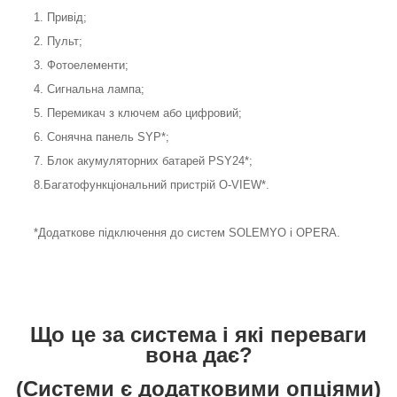
1. Привід;
2. Пульт;
3. Фотоелементи;
4. Сигнальна лампа;
5. Перемикач з ключем або цифровий;
6. Сонячна панель SYP*;
7. Блок акумуляторних батарей PSY24*;
8.Багатофункціональний пристрій O-VIEW*.
*Додаткове підключення до систем SOLEMYO і OPERA.
Що це за система і які переваги
вона дає?
(Системи є додатковими опціями)