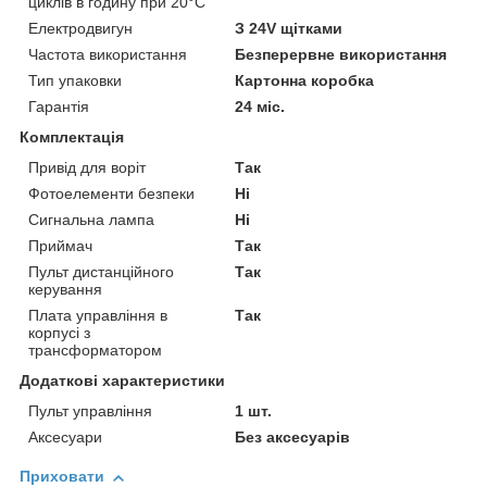
циклів в годину при 20°C
Електродвигун
З 24V щітками
Частота використання
Безперервне використання
Тип упаковки
Картонна коробка
Гарантія
24 міс.
Комплектація
Привід для воріт
Так
Фотоелементи безпеки
Ні
Сигнальна лампа
Ні
Приймач
Так
Пульт дистанційного
Так
керування
Плата управління в
Так
корпусі з
трансформатором
Додаткові характеристики
Пульт управління
1 шт.
Аксесуари
Без аксесуарів
Приховати