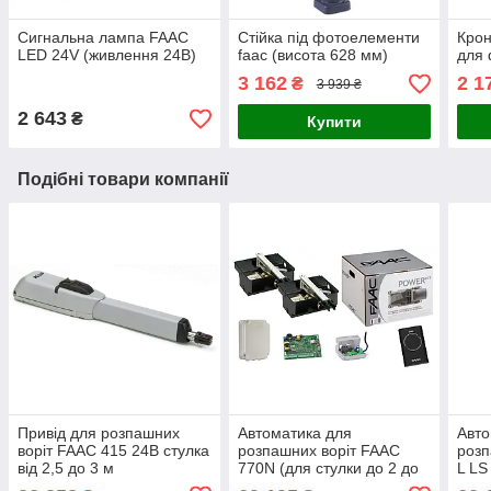
Сигнальна лампа FAAC
Стійка під фотоелементи
Кро
LED 24V (живлення 24В)
faac (висота 628 мм)
для 
3 162
2 1
₴
3 939 ₴
2 643
₴
Купити
Подібні товари компанії
Привід для розпашних
Автоматика для
Авто
воріт FAAC 415 24В стулка
розпашних воріт FAAC
розп
від 2,5 до 3 м
770N (для стулки до 2 до
L LS
3,5 м)
елек