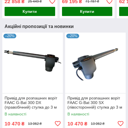
22 858
69 195
62 
₴
₴
25 449 ₴
71 787 ₴
Купити
Купити
Акційні пропозиції та новинки
–20%
–20%
Привід для розпашних воріт
Привід для розпашних воріт
FAAC G-Bat 300 DX
FAAC G-Bat 300 SX
(правобічний) стулка до 3 м
(лівосторонній) стулка до 3 м
В наявності
В наявності
10 470
10 470
₴
₴
13 062 ₴
13 062 ₴