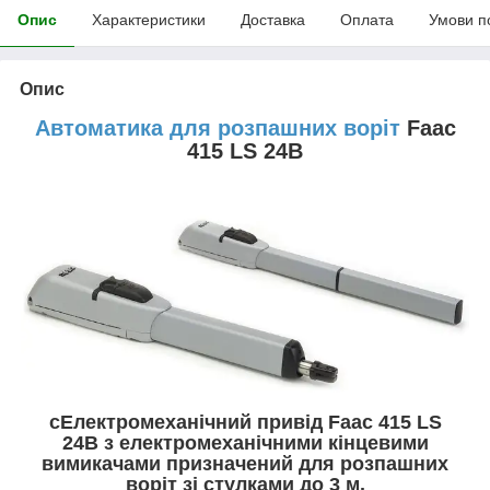
Опис
Характеристики
Доставка
Оплата
Умови п
Опис
Автоматика для розпашних воріт
Faac
415 LS 24В
сЕлектромеханічний привід Faac 415 LS
24В з електромеханічними кінцевими
вимикачами призначений для розпашних
воріт зі стулками до 3 м.