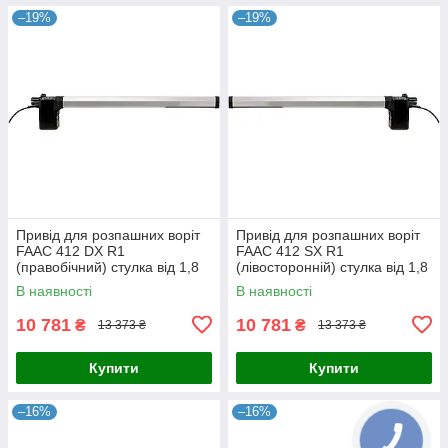
–19%
–19%
Привід для розпашних воріт
Привід для розпашних воріт
FAAC 412 DX R1
FAAC 412 SX R1
(правобічний) стулка від 1,8
(лівосторонній) стулка від 1,8
м. - без кожуха до 3 м
м. - без кожуха до 3 м
В наявності
В наявності
10 781
10 781
₴
₴
13 373 ₴
13 373 ₴
Купити
Купити
–16%
–16%