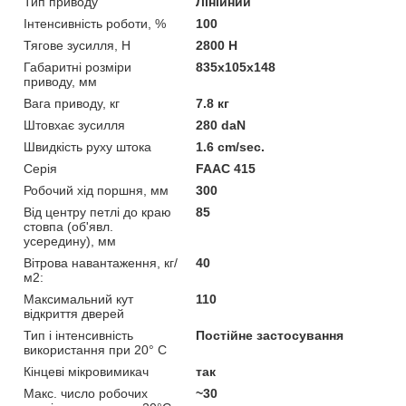
Тип приводу
Лінійний
Інтенсивність роботи, %
100
Тягове зусилля, Н
2800 Н
Габаритні розміри
835x105x148
приводу, мм
Вага приводу, кг
7.8 кг
Штовхає зусилля
280 daN
Швидкість руху штока
1.6 cm/sec.
Серія
FAAC 415
Робочий хід поршня, мм
300
Від центру петлі до краю
85
стовпа (об'явл.
усередину), мм
Вітрова навантаження, кг/
40
м2:
Максимальний кут
110
відкриття дверей
Тип і інтенсивність
Постійне застосування
використання при 20° C
Кінцеві мікровимикач
так
Макс. число робочих
~30