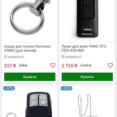
кільце для пульта Hormann
Пульт для воріт FAAC XT2
HSM4 (для ключів)
FDS 433-868
В наявності
В наявності
217
1 710
₴
₴
578 ₴
2 747 ₴
Купити
Купити
–37%
–33%