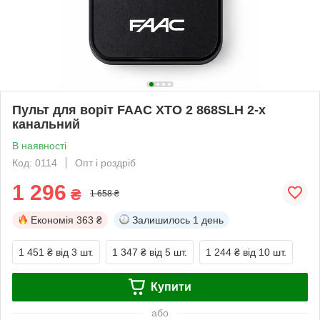
Пульт для воріт FAAC XTO 2 868SLH 2-х
канальний
В наявності
Код: 0114
Опт і роздріб
1 296
₴
1 658 ₴
Економія
363 ₴
Залишилось
1 день
1 451 ₴
від 3 шт.
1 347 ₴
від 5 шт.
1 244 ₴
від 10 шт.
Купити
або