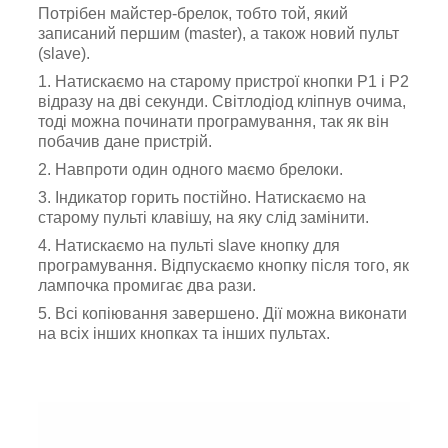
Потрібен майстер-брелок, тобто той, який
записаний першим (master), а також новий пульт
(slave).
1. Натискаємо на старому пристрої кнопки P1 і Р2
відразу на дві секунди. Світлодіод кліпнув очима,
тоді можна починати програмування, так як він
побачив дане пристрій.
2. Навпроти один одного маємо брелоки.
3. Індикатор горить постійно. Натискаємо на
старому пульті клавішу, на яку слід замінити.
4. Натискаємо на пульті slave кнопку для
програмування. Відпускаємо кнопку після того, як
лампочка промигає два рази.
5. Всі копіювання завершено. Дії можна виконати
на всіх інших кнопках та інших пультах.