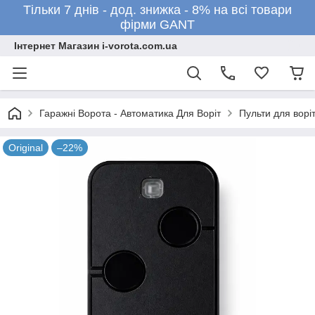
Тільки 7 днів - дод. знижка - 8% на всі товари
фірми GANT
Інтернет Магазин i-vorota.com.ua
Гаражні Ворота - Автоматика Для Воріт
Пульти для воріт
Original
–22%