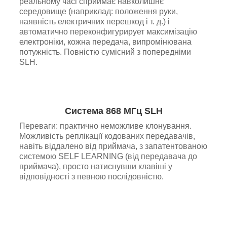
реальному часі сприймає навколишнє
середовище (наприклад: положення руки,
наявність електричних перешкод і т. д.) і
автоматично переконфигурирует максимізацію
електроніки, кожна передача, випромінювана
потужність. Повністю сумісний з попередніми
SLH.
Система 868 МГц SLH
Переваги: практично неможливе клонування.
Можливість реплікації кодованих передавачів,
навіть віддалено від приймача, з запатентованою
системою SELF LEARNING (від передавача до
приймача), просто натиснувши клавіші у
відповідності з певною послідовністю.