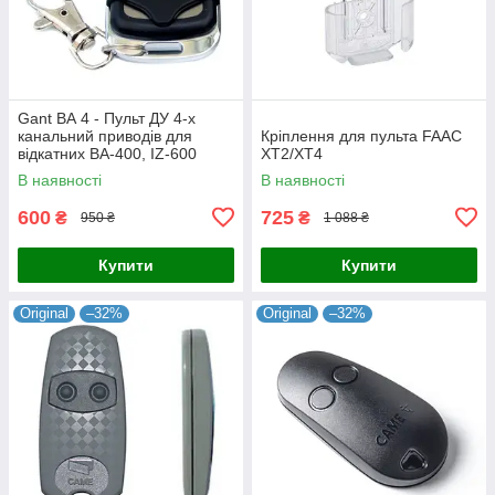
Gant ВА 4 - Пульт ДУ 4-х
канальний приводів для
Кріплення для пульта FAAC
відкатних ВА-400, IZ-600
XT2/XT4
В наявності
В наявності
600
725
₴
₴
950 ₴
1 088 ₴
Купити
Купити
Original
–32%
Original
–32%