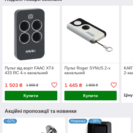
Пульт від воріт FAAC XT4
Пульт Roger SYNUS 2-х
KAR
433 RC 4-х канальний
канальний
2-ка
1 503
1 445
₴
₴
1 866 ₴
1 806 ₴
Цін
Купити
Купити
Акційні пропозиції та новинки
–62%
Новинка
–38%