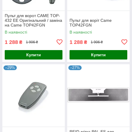
Пульт для ворот CAME TOP-
432 EE Оригінальний / заміна
Пульт для воріт Came
на Came TOP42FGN
TOP42FGN
В наявності
В наявності
1 288
1 288
₴
₴
1 906 ₴
1 906 ₴
Купити
Купити
–29%
–27%
RFID-мітка PAL-ES для