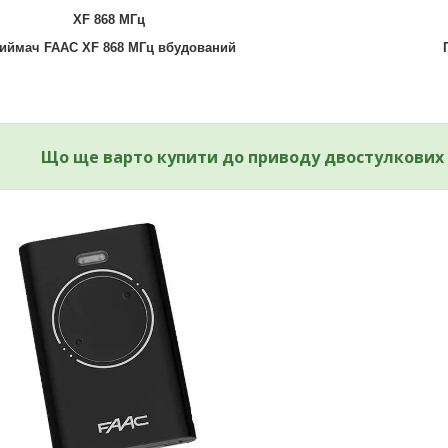
XF 868 МГц
иймач FAAC XF 868 МГц вбудований
Що ще варто купити до приводу двостулкових 