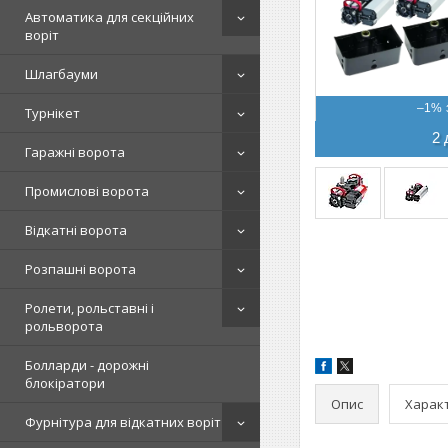
Автоматика для секційних
воріт
Шлагбауми
–1%
Турнікет
2 
Гаражні ворота
Промислові ворота
Відкатні ворота
Розпашні ворота
Ролети, рольставні і
рольворота
Болларди - дорожні
блокіратори
Опис
Харак
Фурнітура для відкатних воріт