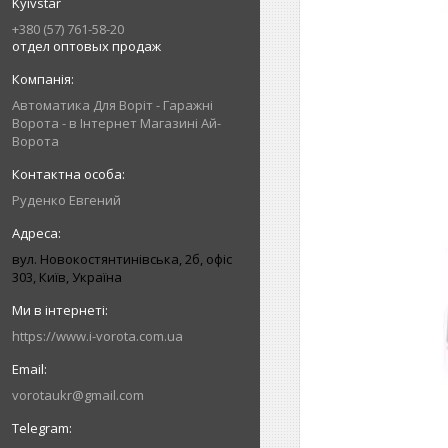
Kyivstar
+380 (57) 761-58-20
отдел оптовых продаж
Автоматика Для Воріт - Гаражні
Ворота - в Інтернет Магазині Ай-
Ворота
Руденко Евгений
вул. Новокостянтинівська, 2б, офіс
303, Київ, Україна
https://www.i-vorota.com.ua
vorotaukr@gmail.com