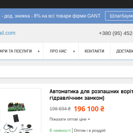
в - дод. знижка - 8% на всі товари фірми GANT
Шлагбауми
il.com
+380 (95) 452
АРИ ТА ПОСЛУГИ
ПРО НАС
КОНТАКТИ
ДОСТАВК
Автоматика для розпашних воріт
гідравлічним замком)
196 100 ₴
198 694 ₴
Показати оптові ціни
В наявності
Оптом і в роздріб