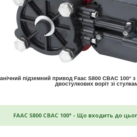
анічний підземний привод Faac S800 CBAC 100° з
двостулкових воріт зі стулкам
FAAC S800 CBAC 100° - Що входить до цьо