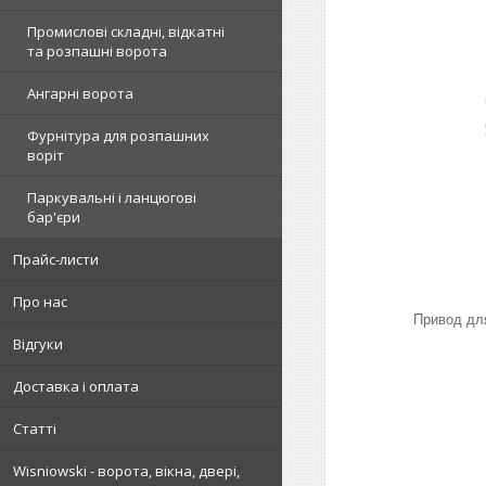
Промислові складні, відкатні
та розпашні ворота
Ангарні ворота
Фурнітура для розпашних
воріт
Паркувальні і ланцюгові
бар'єри
Прайс-листи
Про нас
Привод дл
Відгуки
Доставка і оплата
Статті
Wisniowski - ворота, вікна, двері,