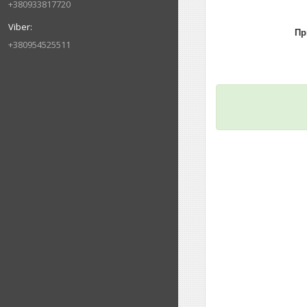
+380933817720
Пр
+380954525511