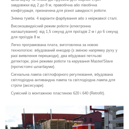
завдовжки від 2 до 8 м, правобічна або лівобічна
конфігурація, призначена для різної швидкості роботи.
Знімна тумба: 4 варіанти фарбування або з неіржавкої сталі.
Високошвидкісний режим роботи (електронна
налаштування): від 1,5 секунд для проїздів 2 м і до 6 секунд
для проїздів 8 м.
Легко програмована плата, виготовлена за новою
технологією: вбудований енкодер (з зміною напрямку руху у
разі виявлення перешкоди), два вбудовані петльові
детектори, різні режими роботи та керування Master/Slave
(протистоячі шлагбауми).
Сигнальна лампа світлофорного регулювання, вбудована
світлодіодна антивандна лампа та світлодіодна лампа для
стріли (аксесуари).
Сумісний із монтажною пластиною 620 і 640 (Retrofit).