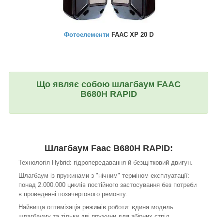
Фотоелементи
FAAC XP 20 D
Що являє собою шлагбаум FAAC
B680H
RAPID
Шлагбаум Faac B680H RAPID:
Технологія Hybrid: гідропередавання й безщітковий двигун.
Шлагбаум із пружинами з "нічним" терміном експлуатації:
понад 2.000.000 циклів постійного застосування без потреби
в проведенні позачергового ремонту.
Найвища оптимізація режимів роботи: єдина модель
шлагбауму та тільки дві пружини для збірних стріл