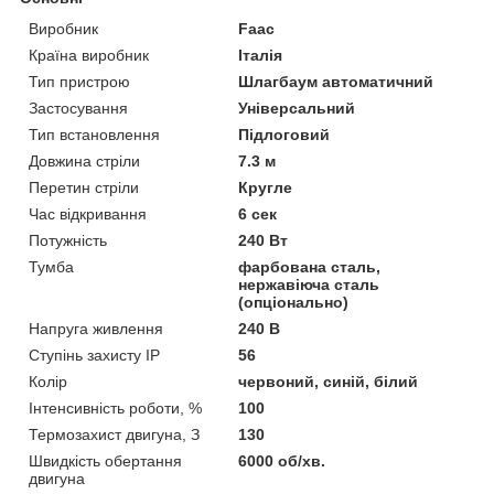
Виробник
Faac
Країна виробник
Італія
Тип пристрою
Шлагбаум автоматичний
Застосування
Універсальний
Тип встановлення
Підлоговий
Довжина стріли
7.3 м
Перетин стріли
Кругле
Час відкривання
6 сек
Потужність
240 Вт
Тумба
фарбована сталь,
нержавіюча сталь
(опціонально)
Напруга живлення
240 В
Ступінь захисту IP
56
Колір
червоний, синій, білий
Інтенсивність роботи, %
100
Термозахист двигуна, З
130
Швидкість обертання
6000 об/хв.
двигуна