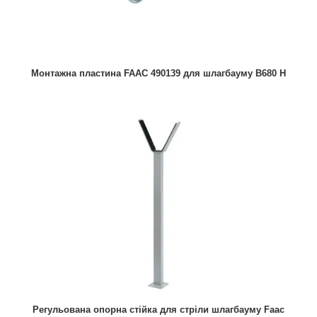
Монтажна пластина FAAC 490139 для шлагбауму B680 H
Регульована опорна стійка для стріли шлагбауму Faac