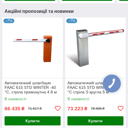
Акційні пропозиції та новинки
–7%
–7%
Автоматичний шлагбаум
Автоматичний шлагбаум
FAAC 615 STD WINTER -40
FAAC 615 STD WINTER -40
°C, стріла прямокутна 4.8 м
°C стріла S кругла 5 м
В наявності
В наявності
66 435
73 223
₴
₴
71 617 ₴
78 406 ₴
Купити
Купити