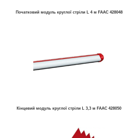
Початковий модуль круглої стріли L 4 м FAAC 428048
Кінцевий модуль круглої стріли L 3,3 м FAAC 428050