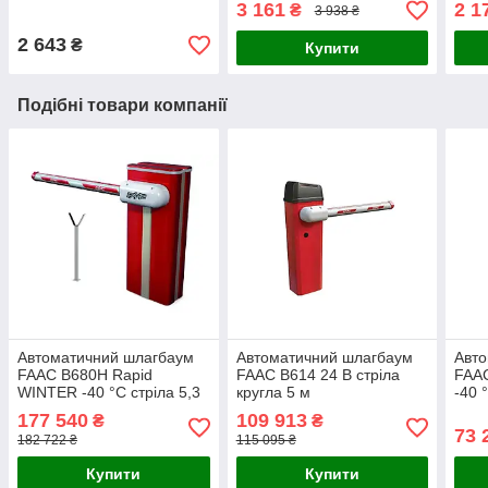
3 161
2 1
₴
3 938 ₴
2 643
₴
Купити
Подібні товари компанії
Автоматичний шлагбаум
Автоматичний шлагбаум
Авт
FAAC B680H Rapid
FAAC B614 24 В стріла
FAA
WINTER -40 °C стріла 5,3
кругла 5 м
-40 
м
177 540
109 913
₴
₴
73 
182 722 ₴
115 095 ₴
Купити
Купити