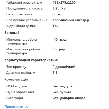
Габаритні розміри, мм
469x279x1100
Продуктивність насоса
3,2 л/хв
Вага шлагбаума
85 кг
Електронне уповільнення
абсолютний енкодер
Індукційний датчик
Так
Загальні
Мінімальна робоча
-40 град.
температура
Максимальна робоча
55 град.
температура
Користувацькі характеристики
Тип приводу
Гідравлічний
Довжина стріли, м
7,3
Комплектація
GSM модуль
Без модуля
Пульт управління
Без пульта
Аксесуари
Стаціонарна опора
Приховати