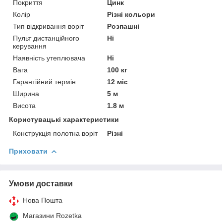
Покриття
Цинк
Колір
Різні кольори
Тип відкривання воріт
Розпашні
Пульт дистанційного
Ні
керування
Наявність утеплювача
Ні
Вага
100 кг
Гарантійний термін
12 міс
Ширина
5 м
Висота
1.8 м
Користувацькі характеристики
Конструкція полотна воріт
Різні
Приховати
Умови доставки
Нова Пошта
Магазини Rozetka