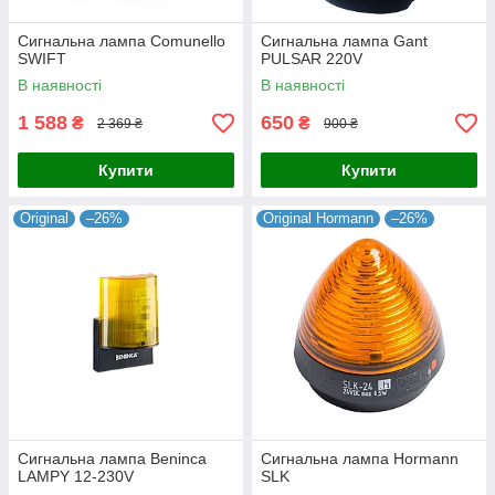
Сигнальна лампа Comunello
Сигнальна лампа Gant
SWIFT
PULSAR 220V
В наявності
В наявності
1 588
650
₴
₴
2 369 ₴
900 ₴
Купити
Купити
Original
–26%
Original Hormann
–26%
Сигнальна лампа Beninca
Сигнальна лампа Hormann
LAMPY 12-230V
SLK