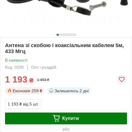
Антена зі скобою і коаксіальним кабелем 5м,
433 Мгц
В наявності
Код: 0206
Опт і роздріб
1 193
₴
1 453 ₴
Економія
259 ₴
Залишилось
2 дні
1 193 ₴
від 5 шт.
Купити
або