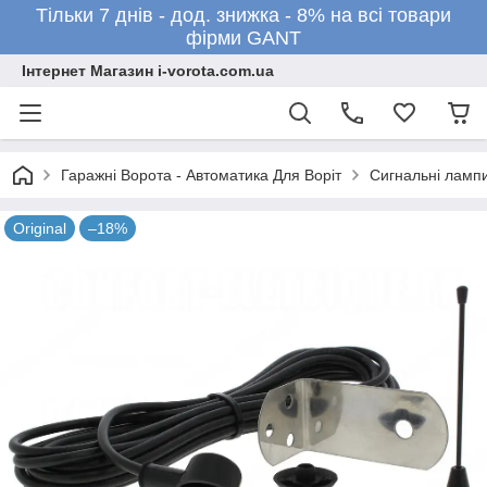
Тільки 7 днів - дод. знижка - 8% на всі товари
фірми GANT
Інтернет Магазин i-vorota.com.ua
Гаражні Ворота - Автоматика Для Воріт
Сигнальні ламп
Original
–18%