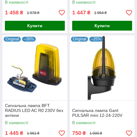
В наявності
В наявності
1 458
1 447
₴
₴
1 978 ₴
1 964 ₴
Купити
Купити
Original
–26%
Original
–25%
Сигнальна лампа BFT
RADIUS LED AC R0 230V без
Сигнальна лампа Gant
антени
PULSAR mini 12-24-220V
В наявності
В наявності
1 445
750
₴
₴
1 961 ₴
1 000 ₴