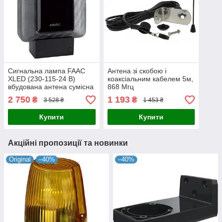
Сигнальна лампа FAAC
Антена зі скобою і
XLED (230-115-24 В)
коаксіальним кабелем 5м,
вбудована антена сумісна
868 Мгц
з частот. 433 МГц і 868
2 750
1 193
₴
₴
3 528 ₴
1 453 ₴
Мгц
Купити
Купити
Акційні пропозиції та новинки
Original
–40%
–40%