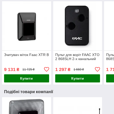
Зчитувач міток Faac XTR B
Пульт для воріт FAAC XTO
Пуль
2 868SLH 2-х канальний
868S
9 131
1 297
1 7
₴
₴
11 725 ₴
1 660 ₴
Купити
Купити
Подібні товари компанії