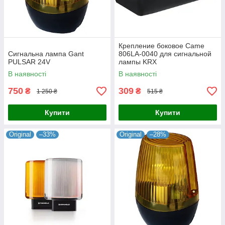
Крепление боковое Came
Сигнальна лампа Gant
806LA-0040 для сигнальной
PULSAR 24V
лампы KRX
В наявності
В наявності
750
309
₴
₴
1 250 ₴
515 ₴
Купити
Купити
Original
–33%
Original
–28%