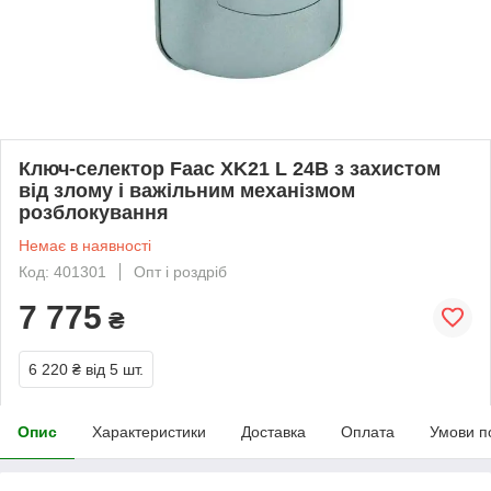
Ключ-селектор Faac XK21 L 24В з захистом
від злому і важільним механізмом
розблокування
Немає в наявності
Код: 401301
Опт і роздріб
7 775
₴
6 220 ₴
від 5 шт.
Опис
Характеристики
Доставка
Оплата
Умови п