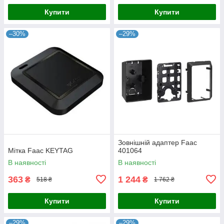
Купити
Купити
–30%
–29%
Зовнішній адаптер Faac
Мітка Faac KEYTAG
401064
В наявності
В наявності
363
1 244
₴
₴
518 ₴
1 762 ₴
Купити
Купити
–29%
–29%