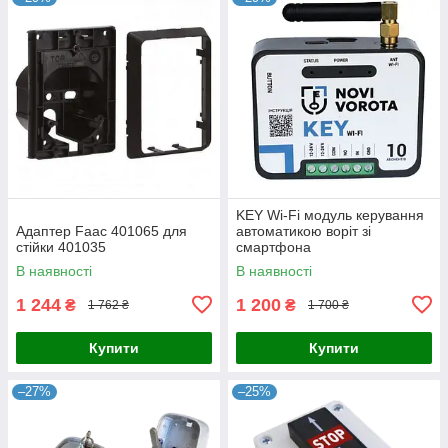
KEY Wi-Fi модуль керування
Адаптер Faac 401065 для
автоматикою воріт зі
стійки 401035
смартфона
В наявності
В наявності
1 244
1 200
₴
₴
1 762 ₴
1 700 ₴
Купити
Купити
–27%
–25%