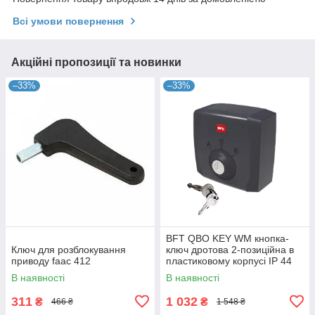
Всі умови повернення
Акційні пропозиції та новинки
–33%
–33%
BFT QBO KEY WM кнопка-
Ключ для розблокування
ключ дротова 2-позиційна в
приводу faac 412
пластиковому корпусі IP 44
В наявності
В наявності
311
1 032
₴
₴
466 ₴
1 548 ₴