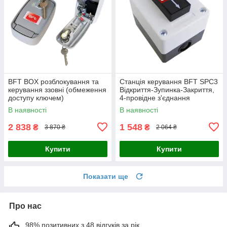
BFT BOX розблокування та
Станція керування BFT SPC3
керування ззовні (обмеження
Відкриття-Зупинка-Закриття,
доступу ключем)
4-провідне з'єднання
NO/NC/NO
В наявності
В наявності
2 838
1 548
₴
₴
3 870 ₴
2 064 ₴
Купити
Купити
Показати ще
Про нас
98% позитивних з 48 відгуків за рік