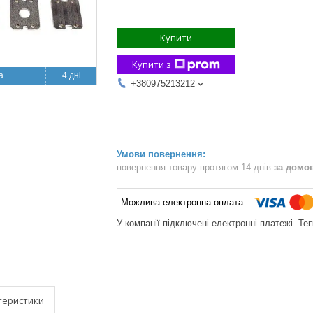
Купити
Купити з
4 дні
+380975213212
повернення товару протягом 14 днів
за домо
У компанії підключені електронні платежі. Те
теристики