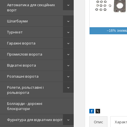
Автоматика для секційних
воріт
Шлагбауми
–16%
Турнікет
Гаражні ворота
Промислові ворота
Відкатні ворота
Розпашні ворота
Ролети, рольставні і
рольворота
Болларди - дорожні
блокіратори
Фурнітура для відкатних воріт
Опис
Харак