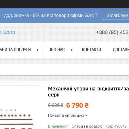
в - дод. знижка - 8% на всі товари фірми GANT
Шлагбауми
il.com
+380 (95) 452
АРИ ТА ПОСЛУГИ
ПРО НАС
КОНТАКТИ
ДОСТАВК
Механічні упори на відкриття/за
серії
6 790 ₴
8 086 ₴
Показати оптові ціни
В наявності
Оптом і в роздріб
Код:
490042