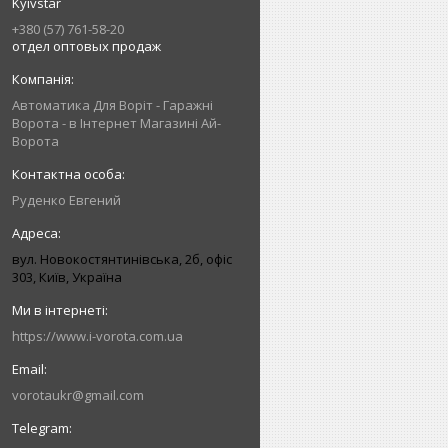
Kyivstar
+380 (57) 761-58-20
отдел оптовых продаж
Автоматика Для Воріт - Гаражні
Ворота - в Інтернет Магазині Ай-
Ворота
Руденко Евгений
вул. Новокостянтинівська, 2б, офіс
303, Київ, Україна
https://www.i-vorota.com.ua
vorotaukr@gmail.com