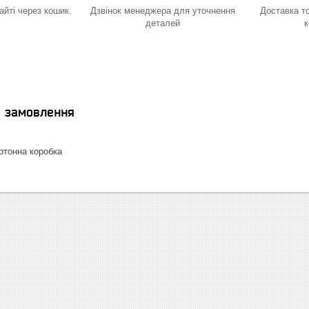
йті через кошик.
Дзвінок менеджера для уточнення
Доставка т
деталей
к
я замовлення
тонна коробка