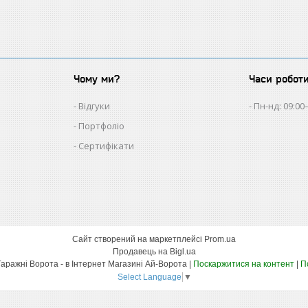
Чому ми?
Часи робот
Відгуки
Пн-нд: 09:00
Портфоліо
Сертифікати
Сайт створений на маркетплейсі
Prom.ua
Продавець на Bigl.ua
Автоматика Для Воріт - Гаражні Ворота - в Інтернет Магазині Ай-Ворота |
Поскаржитися на контент
|
П
Select Language
▼