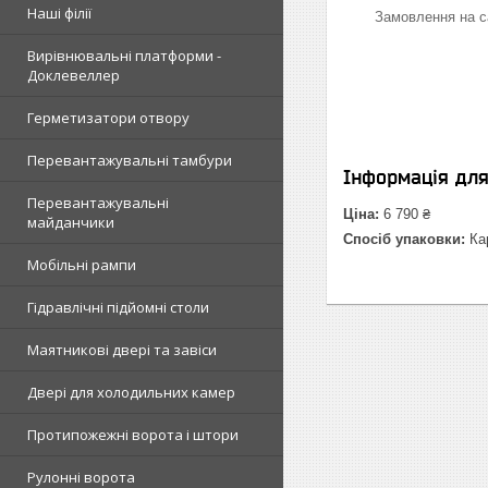
Наші філії
Замовлення на са
Вирівнювальні платформи -
Доклевеллер
Герметизатори отвору
Перевантажувальні тамбури
Інформація дл
Перевантажувальні
Ціна:
6 790 ₴
майданчики
Спосіб упаковки:
Кар
Мобільні рампи
Гідравлічні підйомні столи
Маятникові двері та завіси
Двері для холодильних камер
Протипожежні ворота і штори
Рулонні ворота