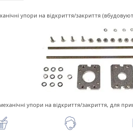
ханічні упори на відкриття/закриття (вбудовують
механічні упори на відкриття/закриття, для прив