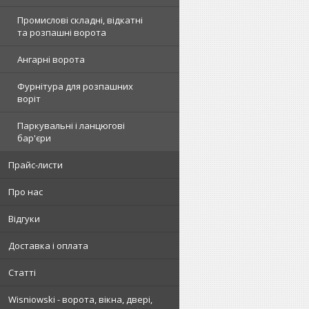
Промислові складні, відкатні
та розпашні ворота
Ангарні ворота
Фурнітура для розпашних
воріт
Паркувальні і ланцюгові
бар'єри
Прайс-листи
Про нас
Відгуки
Доставка і оплата
Статті
Wisniowski - ворота, вікна, двері,