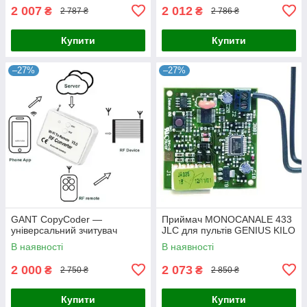
2 007
2 012
₴
₴
2 787 ₴
2 786 ₴
Купити
Купити
–27%
–27%
GANT CopyCoder —
Приймач MONOCANALE 433
універсальний зчитувач
JLC для пультів GENIUS KILO
В наявності
В наявності
2 000
2 073
₴
₴
2 750 ₴
2 850 ₴
Купити
Купити