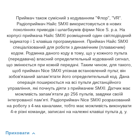
Приймач також сумісний з кодуванням "Флор", "VR".
Радіоприймач Найс SMXI використовується в нових
поколіннях приводів і шлагбаумів фірми Nice S. p.a. На
корпусі приймача Найс SMXI розміщений один світлодіодний
індикатор і 1 клавіша програмування. Приймач Найс SMXI
спеціалізований для роботи з динамічним (плаваючим)
кодом. Родзинка даного коду в тому, що у кожного пульта
(передавача) власний определительный кодований сигнал,
що змінюється при кожній передачі. Таким чином, для такого,
щоб приймач Nice SMXI упізнав встановлений пульт, він
зобов'язаний запам'ятати його определительный код. Дана
операція поширюється на всі пульти дистанційного
управління, які почнуть діяти з приймачем SMXI. Датчик має
можливість запам'ятати до 256 пультів, завдяки своїй
інтегрованої пам'яті. Радіоприймач Nice SMXI розрахований
на роботу з 4-ма каналами, тобто має можливість виконувати
4-е різні команди, записані на належні клавіші пульта д. у.
Приховати