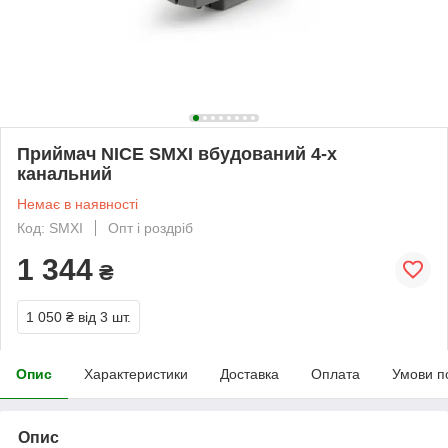
Приймач NICE SMXI вбудований 4-х
канальний
Немає в наявності
Код: SMXI
Опт і роздріб
1 344
₴
1 050 ₴
від 3 шт.
Опис
Характеристики
Доставка
Оплата
Умови п
Опис