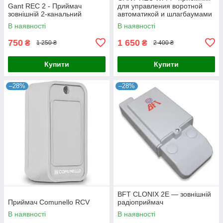
Gant REC 2 - Приймач
для управления воротной
зовнішній 2-канальний
автоматикой и шлагбаумами
В наявності
В наявності
750
1 650
₴
₴
1 250 ₴
2 400 ₴
Купити
Купити
–28%
–28%
BFT CLONIX 2E — зовнішній
Приймач Comunello RCV
радіоприймач
В наявності
В наявності