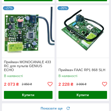
–27%
–26%
Приймач MONOCANALE 433
RC для пультів GENIUS
ECHO
Приймач FAAC RP1 868 SLH
В наявності
В наявності
2 073
2 228
₴
₴
2 850 ₴
3 006 ₴
Купити
Купити
Показати ще