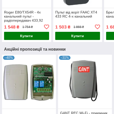
Roger E80/ТХ54R - 4х
Пульт від воріт FAAC XT4
Брел
канальний пульт -
433 RC 4-х канальний
кан
радіопередавач 433,92
МГц з унікальним
1 548
1 503
1 6
₴
₴
1 754 ₴
1 866 ₴
фіксованим кодом
Купити
Купити
Акційні пропозиції та новинки
–40%
–31%
GANT REC Wi-Fi - приемник