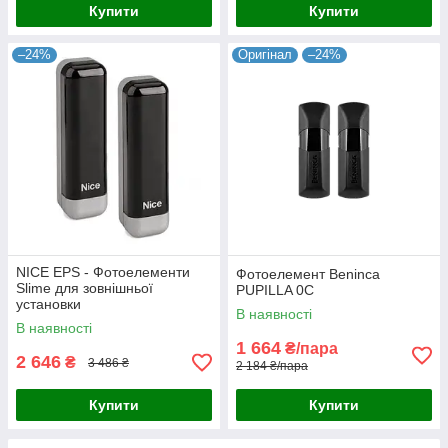
Купити
Купити
–24%
Оригінал
–24%
NICE EPS - Фотоелементи
Фотоелемент Beninca
Slime для зовнішньої
PUPILLA 0C
установки
В наявності
В наявності
1 664
₴/пара
2 646
₴
3 486 ₴
2 184 ₴/пара
Купити
Купити