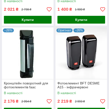
В наявності
В наявності
2 021
1 400
₴
₴
2 798 ₴
1 900 ₴
Купити
Купити
–26%
Оригінал
–26%
Кронштейн поворотний для
Фотоелемент BFT DESME
фотоелементів faac
A15 - інфрачервоні
В наявності
В наявності
2 176
2 219
₴
₴
2 954 ₴
2 993 ₴