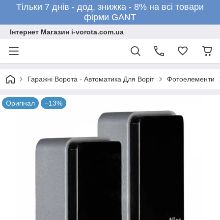
Тільки 7 днів - дод. знижка - 8% на всі товари
фірми GANT
Інтернет Магазин i-vorota.com.ua
Гаражні Ворота - Автоматика Для Воріт
Фотоелементи
Оригінал
–13%