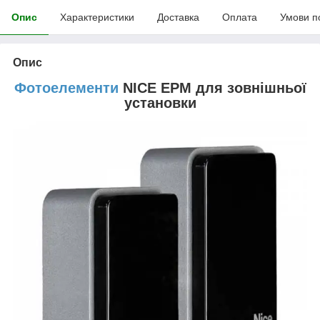
Опис
Характеристики
Доставка
Оплата
Умови п
Опис
Фотоелементи
NICE EPM для зовнішньої
установки