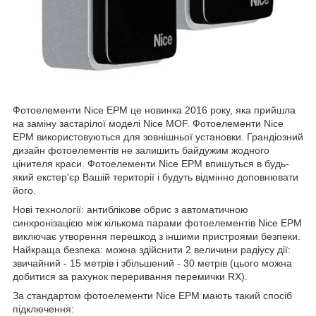
Фотоелементи Nice EPM це новинка 2016 року, яка прийшла
на заміну застарілої моделі Nice MOF. Фотоелементи Nice
EPM використовуються для зовнішньої установки. Грандіозний
дизайн фотоелементів не залишить байдужим жодного
цінителя краси. Фотоелементи Nice EPM впишуться в будь-
який екстер'єр Вашій території і будуть відмінно доповнювати
його.
Нові технології: антиблікове обрис з автоматичною
синхронізацією між кількома парами фотоелементів Nice EPM
виключає утворення перешкод з іншими пристроями безпеки.
Найкраща безпека: можна здійснити 2 величини радіусу дії:
звичайний - 15 метрів і збільшений - 30 метрів (цього можна
добитися за рахунок переривання перемички RX).
За стандартом фотоелементи Nice EPM мають такий спосіб
підключення: