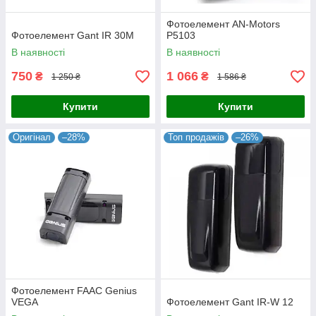
Фотоелемент AN-Motors
Фотоелемент Gant IR 30М
P5103
В наявності
В наявності
750
1 066
₴
₴
1 250 ₴
1 586 ₴
Купити
Купити
Оригінал
–28%
Топ продажів
–26%
Фотоелемент FAAC Genius
VEGA
Фотоелемент Gant IR-W 12