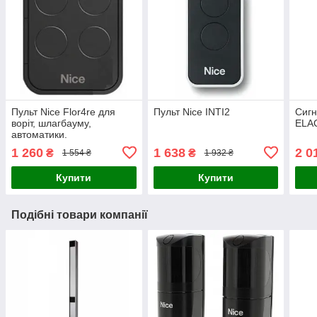
Пульт Nice Flor4re для
Пульт Nice INTI2
Сигн
воріт, шлагбауму,
ELA
автоматики.
1 260
1 638
2 0
₴
₴
1 554 ₴
1 932 ₴
Купити
Купити
Подібні товари компанії