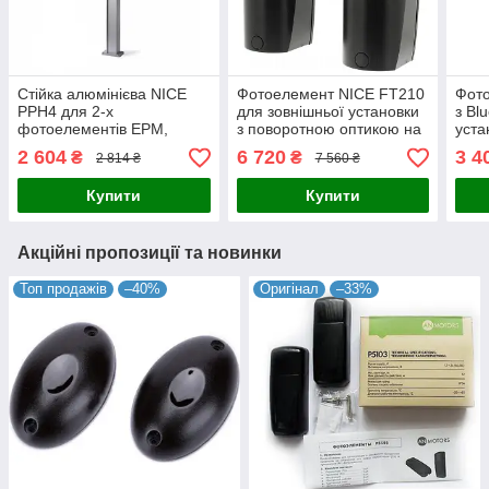
Стійка алюмінієва NICE
Фотоелемент NICE FT210
Фот
PPH4 для 2-х
для зовнішньої установки
з Bl
фотоелементів EPM,
з поворотною оптикою на
уста
EPMB (1м)
210°
2 604
6 720
3 4
₴
₴
2 814 ₴
7 560 ₴
Купити
Купити
Акційні пропозиції та новинки
Топ продажів
–40%
Оригінал
–33%