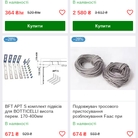
В наявності
В наявності
364
2 580
₴/м
₴
520 ₴/м
3 612 ₴
Купити
Купити
–28%
–28%
BFT APT S комплект підвісів
Подовжувач тросового
для BOTTICELLI висота
пристосування
перем. 170-400мм
розблокування Faac при
монтажі приводу на висоту
В наявності
В наявності
не більше 8м
671
674
₴
₴
929 ₴
933 ₴