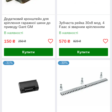
Додатковий кронштейн для
кріплення гаражної шини до
Зубчаста рейка 30x8 мод. 4
приводу Gant GM
Faac зі зварним кріпленням
В наявності
В наявності
150
570
₴
₴
250 ₴
829 ₴
Купити
Купити
–31%
–30%