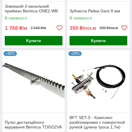
Зовнішній 2-канальний
приймач Beninca ONE2.WB
Зубчаста Рейка Gant 8 мм
В наявності
В наявності
1 768
350
₴/м
₴/пог.м
2 548 ₴/м
500 ₴/пог.м
Купити
Купити
–30%
–29%
BFT SET-S - Комплект
Пульт дистанційного
разблокировки с поворотной
керування Beninca TOGO2VA
ручкой (длина троса 1,7м)