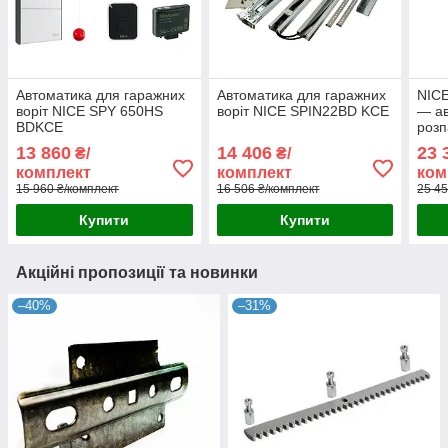
Автоматика для гаражних
Автоматика для гаражних
NIC
воріт NICE SPY 650HS
воріт NICE SPIN22BD KCE
— ав
BDKCE
розп
до 1
13 860
14 406
23 
₴/
₴/
комплект
комплект
ком
15 960 ₴/комплект
16 506 ₴/комплект
25 45
Купити
Купити
Акційні пропозиції та новинки
–40%
–31%